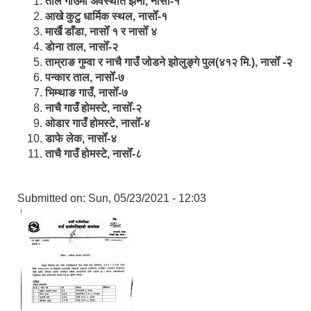
ताल गाउँमा अवस्थीत झर्ना, नासोँ-१
आखे कुटु धार्मिक स्थल, नासोँ-१
मार्खै डाँडा, नासोँ १ र नासोँ ४
डाेना ताल, नासोँ-२
ताम्राङ गुम्वा र नाचै गाउँ जोडने झोलुङ्गे पुल(४१२ मि.), नासोँ -२
पन्कार ताल, नासोँ-७
भिम्थाङ गाउँ, नासोँ-७
नाचै गाउँ होमस्टे, नासोँ-२
ओ‍‍‌डार गाउँ होमस्टे, नासोँ-४
डाफे लेक, नासोँ-४
ताचै गाउँ होमस्टे, नासोँ-८
Submitted on:
Sun, 05/23/2021 - 12:03