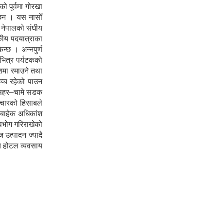
 पूर्वमा गोरखा
ा छन । यस नासोँ
ा नेपालको संघीय
टकीय पदयात्राका
न्छ । अन्नपुर्ण
 भित्र पर्यटकको
ेशमा रमाउने तथा
उच्च रहेको पाउन
शीसहर–चामे सडक
ञ्चारको हिसाबले
ा बाहेक अधिकांश
पभोग गरिराखेको
 उत्पादन ज्यादै
ोत होटल व्यवसाय