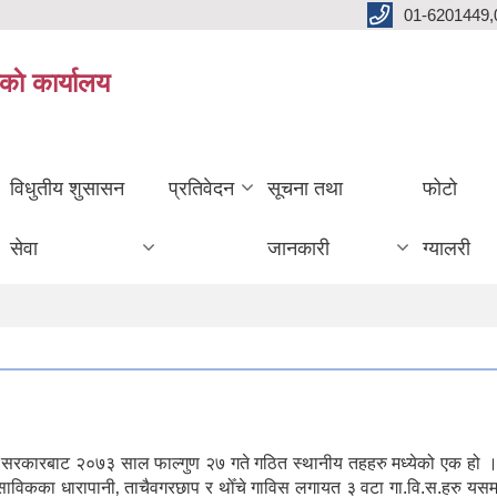
01-6201449,
काे कार्यालय
विधुतीय शुसासन
प्रतिवेदन
सूचना तथा
फोटो
सेवा
जानकारी
ग्यालरी
ल सरकारबाट २०७३ साल फाल्गुण २७ गते गठित स्थानीय तहहरु मध्येको एक हो ।
। साविकका धारापानी‚ ताचैवगरछाप र थोँचे गाविस लगायत ३ वटा गा.वि.स.हरु यस