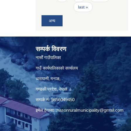
last »
अन्य
सम्पर्क विवरण
नासाेँ गाउँपालिका
गाउँ कार्यपालिकाकाे कार्यालय
धारापानी‚ मनाङ‚
गण्डकी प्रदेश‚ नेपाल ।
सम्पर्क न‌ं‍: 9856049450
इमेल ठेगाना:
:nasonruralmunicipality@gmail.com