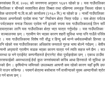
 जनसंख्या वि.सं. २०७८ को जनगणना अनुसार १६७१ रहेको छ । यस गाउँपालिकाको
गाउँपालिका र चीनको स्वशासित क्षेत्र तिब्बत तथा दक्षिणमा लमजुङ जिल्ला रहेक
विक धारापानी गा.वि.स.को कार्यालय (२१६० मि.) मा रहेको छ । नासोँ गाउँपालिक
ल्ला अन्तर्गतको प्रदेश सभा “क” निर्वाचन क्षेत्र भित्र पर्दछ । यस क्षेत्र पर्य
ेशी पर्यटकहरु मनाङ जिल्ला प्रवेश गर्ने द्वारको रुपमा यस गाउँपालिकालाई लिन सकि
पदयात्राका लागि यस गाउँपालिका क्षेत्र भएर यात्रा गर्नुपर्दछ । यस गाउँपालिका
ु सञ्चालनमा छन् । ग्रामीण भेग भएका कारण शहरी सुविधा भन्दा पनि गाउँले परिव
 यस गाउँपालिकामा विशेष गरी वौद्ध र हिन्दु धर्म मान्ने धर्मावलम्बीको हिस्सा 
पनि रहेको यस गाउँपालिकाका अधिकांश जनताले गुरुङ भाषा बोल्ने गर्दछन् । बे
्यन्तै अप्ठ्यारो ग्रामीण सडक भएका कारण यात्रा गर्न त्यति सहज भने छैन । स
्था छ भने प्राईभेट कम्पनीहरुले ईन्टरनेट सेवा पुर्याइरहेका छन् । एकाध ठाउँम
सरसफाईको अवस्थालाई हेर्दा कुल जनसंख्याको करिब आधा हिस्साले यो सुविधा उ
सकेको छैन । कृषियोग्य जमिनको उपलब्धता अत्यन्तै कम रहेको कारण यहाँ कृषि उपज
पाउन सकिन्छ । पदमार्ग क्षेत्रमा बसोबास गर्ने वासीन्दाको मुख्य आम्दानीको श्र
 गर्न बाध्य छन् ।