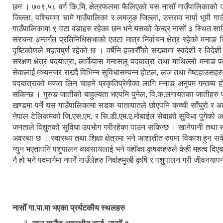
छन । ७०९.५८ वर्ग कि.मि. क्षेत्रफलमा फैलिएको यस नासोँ गाउँपालिकाको
जिल्ला, पश्चिममा चामे गाउँपालिका र लमजुङ जिल्ला, उत्तरमा नार्पा भूमी 
गाउँपालिकामा ९ वटा वडाहरु रहेका छन भने यसको केन्द्र नासोँ ३ स्थित सा
संरचना अन्तर्गत प्रतिनिधिसभाको एउटा मात्र निर्वाचन क्षेत्र रहेको मनाङ जि
दृष्टिकोणले महत्वपुर्ण रहेको छ । वर्षेनि हजारौँको संख्यामा स्वदेशी र विद
संरक्षण क्षेत्र पदयात्रा, लार्केपास मनासलु पदयात्रा तथा माथिल्लो मनाङ 
सेवालाई मध्यनजर राख्दै विभिन्न सुविधासम्पन्न होटल, लज तथा गेष्टहाउसहर
पदयात्राको मज्जा लिन चाहने प्रकृतिप्रेमीका लागि मनाङ अनुपम गन्तब्य हो ।
सकिन्छ । गुरुङ जातीको बाहुल्यता भएपनि पुनेल, वि.क.लगायतका जातीहरु 
खण्डमा पर्ने यस गाउँपालिकामा सडक यातायातले छोएपनि कच्ची साँघुरो र अत
नेपाल टेलिकमको जि.एस.एम. र सि.डी.एम.ए.मोबाईल सेवाको सुविधा पुगेको अवस
जनताले विद्युतको सुविधा उपभोग गरीरहेका पाउन सकिन्छ । खानेपानी तथा 
अवस्था छ । स्वास्थ्य तथा शिक्षा क्षेत्रमा भने आशातीत रुपमा विकाश हुन 
न्युन भएतापनि पशुपालन व्यवसायलाई भने यहाँका कृषकहरुले केही महत्व दिएको 
नै हो भने पदमार्गमा नपर्ने गाउँलेहरु निर्वाहमुखी कृषि र पशुपालन गरी जीवनयापन
नासोँ गा.पा.मा भएका प्रर्यटकीय स्थलहरु