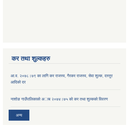
कर तथा शुल्कहरु
आ‍.व. २०७८।७९ का लागि कर राजस्व, गैरकर राजस्व, सेवा शुल्क, दस्तुर
आदिको दर
नाशोङ गाउँपालिकाकाे अा‍ब‍ २०७४।७५ काे कर तथा शुल्ककाे विवरण
अन्य