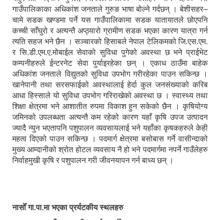
गाउँपालिकाका अधिकांश जनताले गुरुङ भाषा बोल्ने गर्दछन् । बेशीसहर–
चामे सडक खण्डमा पर्ने यस गाउँपालिकामा सडक यातायातले छोएपनि
कच्ची साँघुरो र अत्यन्तै अप्ठ्यारो ग्रामीण सडक भएका कारण यात्रा गर्न
त्यति सहज भने छैन । सञ्चारको हिसाबले नेपाल टेलिकमको जि.एस.एम.
र सि.डी.एम.ए.मोबाईल सेवाको सुविधा पुगेको अवस्था छ भने प्राईभेट
कम्पनीहरुले ईन्टरनेट सेवा पुर्याइरहेका छन् । एकाध ठाउँमा बाहेक
अधिकांश जनताले विद्युतको सुविधा उपभोग गरीरहेका पाउन सकिन्छ ।
खानेपानी तथा सरसफाईको अवस्थालाई हेर्दा कुल जनसंख्याको करिब
आधा हिस्साले यो सुविधा उपभोग गरिराखेको अवस्था छ । स्वास्थ्य तथा
शिक्षा क्षेत्रमा भने आशातीत रुपमा विकाश हुन सकेको छैन । कृषियोग्य
जमिनको उपलब्धता अत्यन्तै कम रहेको कारण यहाँ कृषि उपज उत्पादन
ज्यादै न्युन भएतापनि पशुपालन व्यवसायलाई भने यहाँका कृषकहरुले केही
महत्व दिएको पाउन सकिन्छ । पदमार्ग क्षेत्रमा बसोबास गर्ने वासीन्दाको
मुख्य आम्दानीको श्रोत होटल व्यवसाय नै हो भने पदमार्गमा नपर्ने गाउँलेहरु
निर्वाहमुखी कृषि र पशुपालन गरी जीवनयापन गर्न बाध्य छन् ।
नासोँ गा.पा.मा भएका प्रर्यटकीय स्थलहरु