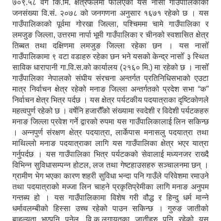
७०९.५८ वर्ग कि.मि. क्षेत्रफलमा फैलिएको यस नासोँ गाउँपालिकाको
जनसंख्या वि.सं. २०७८ को जनगणना अनुसार १६७१ रहेको छ । यस
गाउँपालिकाको पूर्वमा गोरखा जिल्ला, पश्चिममा चामे गाउँपालिका र
लमजुङ जिल्ला, उत्तरमा नार्पा भूमी गाउँपालिका र चीनको स्वशासित क्षेत्र
तिब्बत तथा दक्षिणमा लमजुङ जिल्ला रहेका छन । यस नासोँ
गाउँपालिकामा ९ वटा वडाहरु रहेका छन भने यसको केन्द्र नासोँ ३ स्थित
साविक धारापानी गा.वि.स.को कार्यालय (२१६० मि.) मा रहेको छ । नासोँ
गाउँपालिका नेपालको संघीय संरचना अन्तर्गत प्रतिनिधिसभाको एउटा
मात्र निर्वाचन क्षेत्र रहेको मनाङ जिल्ला अन्तर्गतको प्रदेश सभा “क”
निर्वाचन क्षेत्र भित्र पर्दछ । यस क्षेत्र पर्यटकीय पदयात्राका दृष्टिकोणले
महत्वपुर्ण रहेको छ । वर्षेनि हजारौँको संख्यामा स्वदेशी र विदेशी पर्यटकहरु
मनाङ जिल्ला प्रवेश गर्ने द्वारको रुपमा यस गाउँपालिकालाई लिन सकिन्छ
। अन्नपुर्ण संरक्षण क्षेत्र पदयात्रा, लार्केपास मनासलु पदयात्रा तथा
माथिल्लो मनाङ पदयात्राका लागि यस गाउँपालिका क्षेत्र भएर यात्रा
गर्नुपर्दछ । यस गाउँपालिका भित्र पर्यटकको सेवालाई मध्यनजर राख्दै
विभिन्न सुविधासम्पन्न होटल, लज तथा गेष्टहाउसहरु सञ्चालनमा छन् ।
ग्रामीण भेग भएका कारण शहरी सुविधा भन्दा पनि गाउँले परिवेशमा रमाउने
तथा पदयात्राको मज्जा लिन चाहने प्रकृतिप्रेमीका लागि मनाङ अनुपम
गन्तब्य हो । यस गाउँपालिकामा विशेष गरी वौद्ध र हिन्दु धर्म मान्ने
धर्मावलम्बीको हिस्सा उच्च रहेको पाउन सकिन्छ । गुरुङ जातीको
बाहुल्यता भएपनि पुनेल, वि.क.लगायतका जातीहरु पनि रहेको यस