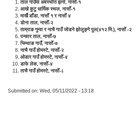
ताल गाउँमा अवस्थीत झर्ना, नासोँ-१
आखे कुटु धार्मिक स्थल, नासोँ-१
मार्खै डाँडा, नासोँ १ र नासोँ ४
डाेना ताल, नासोँ-२
ताम्राङ गुम्वा र नाचै गाउँ जोडने झोलुङ्गे पुल(४१२ मि.), नासोँ -२
पन्कार ताल, नासोँ-७
भिम्थाङ गाउँ, नासोँ-७
नाचै गाउँ होमस्टे, नासोँ-२
ओ‍‍‌डार गाउँ होमस्टे, नासोँ-४
डाफे लेक, नासोँ-४
ताचै गाउँ होमस्टे, नासोँ-८
Submitted on:
Wed, 05/11/2022 - 13:18