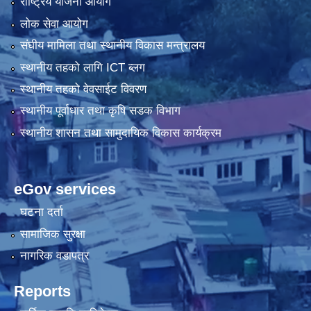
राष्ट्रिय योजना आयोग
लोक सेवा आयोग
संघीय मामिला तथा स्थानीय विकास मन्त्रालय
स्थानीय तहको लागि ICT ब्लग
स्थानीय तहको वेवसाईट विवरण
स्थानीय पूर्वाधार तथा कृषि सडक विभाग
स्थानीय शासन तथा सामुदायिक विकास कार्यक्रम
eGov services
घटना दर्ता
सामाजिक सुरक्षा
नागरिक वडापत्र
Reports