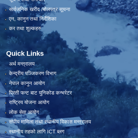
सार्वजनिक खरीद /बोलपत्र सूचना
एन, कानुन तथा निर्देशिका
कर तथा शुल्कहरु
Quick Links
अर्थ मन्त्रालय
केन्द्रीय पञ्जिकरण विभाग
नेपाल कानुन आयोग
प्रिती फन्ट बाट युनिकोड कन्भर्रटर
राष्ट्रिय योजना आयोग
लोक सेवा आयोग
संघीय मामिला तथा स्थानीय विकास मन्त्रालय
स्थानीय तहको लागि ICT ब्लग