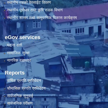
स्थानीय तहको वेवसाईट विवरण
स्थानीय पूर्वाधार तथा कृषि सडक विभाग
स्थानीय शासन तथा सामुदायिक विकास कार्यक्रम
eGov services
घटना दर्ता
सामाजिक सुरक्षा
नागरिक वडापत्र
Reports
वार्षिक प्रगति प्रतिवेदन
चौमासिक प्रगति प्रतिवेदन
सार्वजनिक सुनुवाई
सार्वजनिक परीक्षण