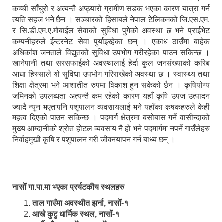
कच्ची साँघुरो र अत्यन्तै अप्ठ्यारो ग्रामीण सडक भएका कारण यात्रा गर्न
त्यति सहज भने छैन । सञ्चारको हिसाबले नेपाल टेलिकमको जि.एस.एम.
र सि.डी.एम.ए.मोबाईल सेवाको सुविधा पुगेको अवस्था छ भने प्राईभेट
कम्पनीहरुले ईन्टरनेट सेवा पुर्याइरहेका छन् । एकाध ठाउँमा बाहेक
अधिकांश जनताले विद्युतको सुविधा उपभोग गरीरहेका पाउन सकिन्छ ।
खानेपानी तथा सरसफाईको अवस्थालाई हेर्दा कुल जनसंख्याको करिब
आधा हिस्साले यो सुविधा उपभोग गरिराखेको अवस्था छ । स्वास्थ्य तथा
शिक्षा क्षेत्रमा भने आशातीत रुपमा विकाश हुन सकेको छैन । कृषियोग्य
जमिनको उपलब्धता अत्यन्तै कम रहेको कारण यहाँ कृषि उपज उत्पादन
ज्यादै न्युन भएतापनि पशुपालन व्यवसायलाई भने यहाँका कृषकहरुले केही
महत्व दिएको पाउन सकिन्छ । पदमार्ग क्षेत्रमा बसोबास गर्ने वासीन्दाको
मुख्य आम्दानीको श्रोत होटल व्यवसाय नै हो भने पदमार्गमा नपर्ने गाउँलेहरु
निर्वाहमुखी कृषि र पशुपालन गरी जीवनयापन गर्न बाध्य छन् ।
नासोँ गा.पा.मा भएका प्रर्यटकीय स्थलहरु
ताल गाउँमा अवस्थीत झर्ना, नासोँ-१
आखे कुटु धार्मिक स्थल, नासोँ-१