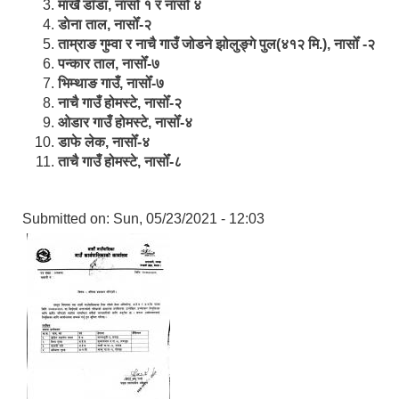
मार्खै डाँडा, नासोँ १ र नासोँ ४
डाेना ताल, नासोँ-२
ताम्राङ गुम्वा र नाचै गाउँ जोडने झोलुङ्गे पुल(४१२ मि.), नासोँ -२
पन्कार ताल, नासोँ-७
भिम्थाङ गाउँ, नासोँ-७
नाचै गाउँ होमस्टे, नासोँ-२
ओ‍‍‌डार गाउँ होमस्टे, नासोँ-४
डाफे लेक, नासोँ-४
ताचै गाउँ होमस्टे, नासोँ-८
Submitted on:
Sun, 05/23/2021 - 12:03