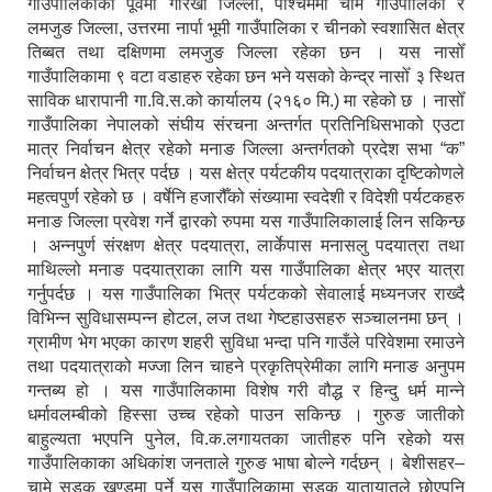
गाउँपालिकाको पूर्वमा गोरखा जिल्ला, पश्चिममा चामे गाउँपालिका र
लमजुङ जिल्ला, उत्तरमा नार्पा भूमी गाउँपालिका र चीनको स्वशासित क्षेत्र
तिब्बत तथा दक्षिणमा लमजुङ जिल्ला रहेका छन । यस नासोँ
गाउँपालिकामा ९ वटा वडाहरु रहेका छन भने यसको केन्द्र नासोँ ३ स्थित
साविक धारापानी गा.वि.स.को कार्यालय (२१६० मि.) मा रहेको छ । नासोँ
गाउँपालिका नेपालको संघीय संरचना अन्तर्गत प्रतिनिधिसभाको एउटा
मात्र निर्वाचन क्षेत्र रहेको मनाङ जिल्ला अन्तर्गतको प्रदेश सभा “क”
निर्वाचन क्षेत्र भित्र पर्दछ । यस क्षेत्र पर्यटकीय पदयात्राका दृष्टिकोणले
महत्वपुर्ण रहेको छ । वर्षेनि हजारौँको संख्यामा स्वदेशी र विदेशी पर्यटकहरु
मनाङ जिल्ला प्रवेश गर्ने द्वारको रुपमा यस गाउँपालिकालाई लिन सकिन्छ
। अन्नपुर्ण संरक्षण क्षेत्र पदयात्रा, लार्केपास मनासलु पदयात्रा तथा
माथिल्लो मनाङ पदयात्राका लागि यस गाउँपालिका क्षेत्र भएर यात्रा
गर्नुपर्दछ । यस गाउँपालिका भित्र पर्यटकको सेवालाई मध्यनजर राख्दै
विभिन्न सुविधासम्पन्न होटल, लज तथा गेष्टहाउसहरु सञ्चालनमा छन् ।
ग्रामीण भेग भएका कारण शहरी सुविधा भन्दा पनि गाउँले परिवेशमा रमाउने
तथा पदयात्राको मज्जा लिन चाहने प्रकृतिप्रेमीका लागि मनाङ अनुपम
गन्तब्य हो । यस गाउँपालिकामा विशेष गरी वौद्ध र हिन्दु धर्म मान्ने
धर्मावलम्बीको हिस्सा उच्च रहेको पाउन सकिन्छ । गुरुङ जातीको
बाहुल्यता भएपनि पुनेल, वि.क.लगायतका जातीहरु पनि रहेको यस
गाउँपालिकाका अधिकांश जनताले गुरुङ भाषा बोल्ने गर्दछन् । बेशीसहर–
चामे सडक खण्डमा पर्ने यस गाउँपालिकामा सडक यातायातले छोएपनि