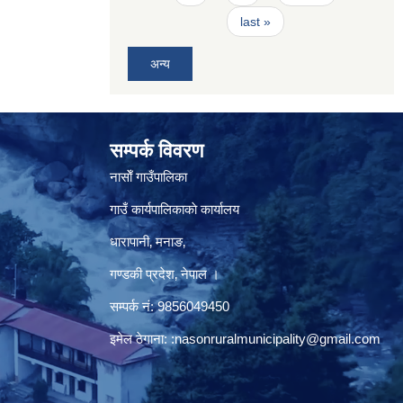
last »
अन्य
सम्पर्क विवरण
नासाेँ गाउँपालिका
गाउँ कार्यपालिकाकाे कार्यालय
धारापानी‚ मनाङ‚
गण्डकी प्रदेश‚ नेपाल ।
सम्पर्क न‌ं‍: 9856049450
इमेल ठेगाना:
:nasonruralmunicipality@gmail.com