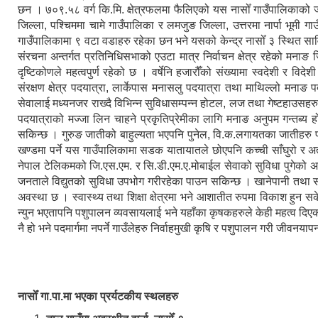
छन । ७०९.५८ वर्ग कि.मि. क्षेत्रफलमा फैलिएको यस नासोँ गाउँपालिकाको
जिल्ला, पश्चिममा चामे गाउँपालिका र लमजुङ जिल्ला, उत्तरमा नार्पा भूमी 
गाउँपालिकामा ९ वटा वडाहरु रहेका छन भने यसको केन्द्र नासोँ ३ स्थित सा
संरचना अन्तर्गत प्रतिनिधिसभाको एउटा मात्र निर्वाचन क्षेत्र रहेको मनाङ जि
दृष्टिकोणले महत्वपुर्ण रहेको छ । वर्षेनि हजारौँको संख्यामा स्वदेशी र विद
संरक्षण क्षेत्र पदयात्रा, लार्केपास मनासलु पदयात्रा तथा माथिल्लो मनाङ 
सेवालाई मध्यनजर राख्दै विभिन्न सुविधासम्पन्न होटल, लज तथा गेष्टहाउसहर
पदयात्राको मज्जा लिन चाहने प्रकृतिप्रेमीका लागि मनाङ अनुपम गन्तब्य हो ।
सकिन्छ । गुरुङ जातीको बाहुल्यता भएपनि पुनेल, वि.क.लगायतका जातीहरु 
खण्डमा पर्ने यस गाउँपालिकामा सडक यातायातले छोएपनि कच्ची साँघुरो र अत
नेपाल टेलिकमको जि.एस.एम. र सि.डी.एम.ए.मोबाईल सेवाको सुविधा पुगेको अवस
जनताले विद्युतको सुविधा उपभोग गरीरहेका पाउन सकिन्छ । खानेपानी तथा 
अवस्था छ । स्वास्थ्य तथा शिक्षा क्षेत्रमा भने आशातीत रुपमा विकाश हुन 
न्युन भएतापनि पशुपालन व्यवसायलाई भने यहाँका कृषकहरुले केही महत्व दिएको 
नै हो भने पदमार्गमा नपर्ने गाउँलेहरु निर्वाहमुखी कृषि र पशुपालन गरी जीवनयापन
नासोँ गा.पा.मा भएका प्रर्यटकीय स्थलहरु