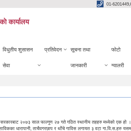
01-6201449,
काे कार्यालय
विधुतीय शुसासन
प्रतिवेदन
सूचना तथा
फोटो
सेवा
जानकारी
ग्यालरी
ल सरकारबाट २०७३ साल फाल्गुण २७ गते गठित स्थानीय तहहरु मध्येको एक हो ।
। साविकका धारापानी‚ ताचैवगरछाप र थोँचे गाविस लगायत ३ वटा गा.वि.स.हरु यस