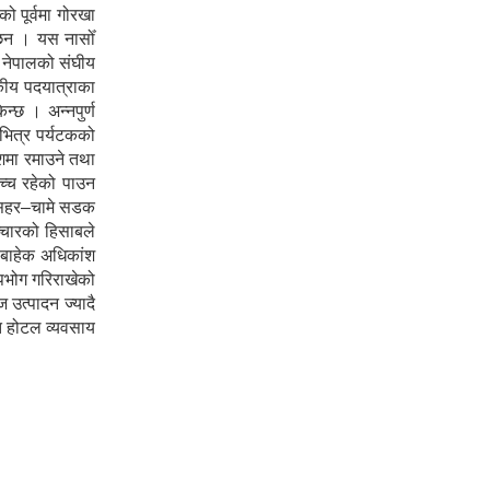
 पूर्वमा गोरखा
ा छन । यस नासोँ
ा नेपालको संघीय
टकीय पदयात्राका
न्छ । अन्नपुर्ण
 भित्र पर्यटकको
ेशमा रमाउने तथा
उच्च रहेको पाउन
शीसहर–चामे सडक
ञ्चारको हिसाबले
ा बाहेक अधिकांश
पभोग गरिराखेको
 उत्पादन ज्यादै
ोत होटल व्यवसाय