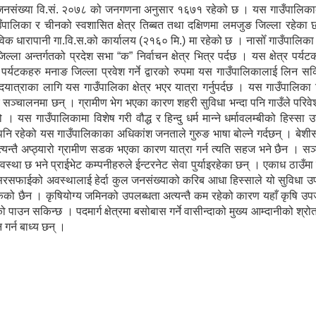
 जनसंख्या वि.सं. २०७८ को जनगणना अनुसार १६७१ रहेको छ । यस गाउँपालिकाको
गाउँपालिका र चीनको स्वशासित क्षेत्र तिब्बत तथा दक्षिणमा लमजुङ जिल्ला रहेक
विक धारापानी गा.वि.स.को कार्यालय (२१६० मि.) मा रहेको छ । नासोँ गाउँपालिक
ल्ला अन्तर्गतको प्रदेश सभा “क” निर्वाचन क्षेत्र भित्र पर्दछ । यस क्षेत्र पर्य
ेशी पर्यटकहरु मनाङ जिल्ला प्रवेश गर्ने द्वारको रुपमा यस गाउँपालिकालाई लिन सकि
पदयात्राका लागि यस गाउँपालिका क्षेत्र भएर यात्रा गर्नुपर्दछ । यस गाउँपालिका
ु सञ्चालनमा छन् । ग्रामीण भेग भएका कारण शहरी सुविधा भन्दा पनि गाउँले परिव
 यस गाउँपालिकामा विशेष गरी वौद्ध र हिन्दु धर्म मान्ने धर्मावलम्बीको हिस्सा 
पनि रहेको यस गाउँपालिकाका अधिकांश जनताले गुरुङ भाषा बोल्ने गर्दछन् । बे
्यन्तै अप्ठ्यारो ग्रामीण सडक भएका कारण यात्रा गर्न त्यति सहज भने छैन । स
्था छ भने प्राईभेट कम्पनीहरुले ईन्टरनेट सेवा पुर्याइरहेका छन् । एकाध ठाउँम
सरसफाईको अवस्थालाई हेर्दा कुल जनसंख्याको करिब आधा हिस्साले यो सुविधा उ
सकेको छैन । कृषियोग्य जमिनको उपलब्धता अत्यन्तै कम रहेको कारण यहाँ कृषि उपज
पाउन सकिन्छ । पदमार्ग क्षेत्रमा बसोबास गर्ने वासीन्दाको मुख्य आम्दानीको श्र
 गर्न बाध्य छन् ।