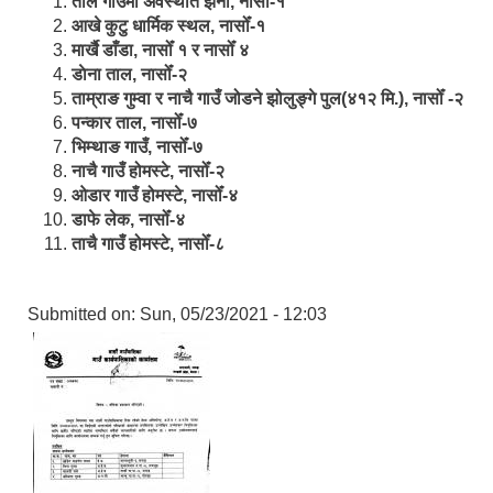
ताल गाउँमा अवस्थीत झर्ना, नासोँ-१
आखे कुटु धार्मिक स्थल, नासोँ-१
मार्खै डाँडा, नासोँ १ र नासोँ ४
डाेना ताल, नासोँ-२
ताम्राङ गुम्वा र नाचै गाउँ जोडने झोलुङ्गे पुल(४१२ मि.), नासोँ -२
पन्कार ताल, नासोँ-७
भिम्थाङ गाउँ, नासोँ-७
नाचै गाउँ होमस्टे, नासोँ-२
ओ‍‍‌डार गाउँ होमस्टे, नासोँ-४
डाफे लेक, नासोँ-४
ताचै गाउँ होमस्टे, नासोँ-८
Submitted on:
Sun, 05/23/2021 - 12:03