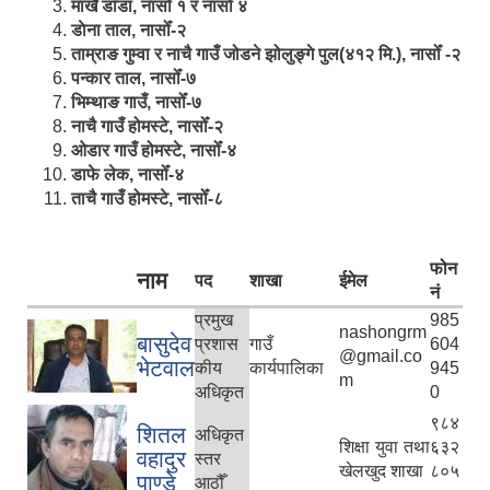
मार्खै डाँडा, नासोँ १ र नासोँ ४
डाेना ताल, नासोँ-२
ताम्राङ गुम्वा र नाचै गाउँ जोडने झोलुङ्गे पुल(४१२ मि.), नासोँ -२
पन्कार ताल, नासोँ-७
भिम्थाङ गाउँ, नासोँ-७
नाचै गाउँ होमस्टे, नासोँ-२
ओ‍‍‌डार गाउँ होमस्टे, नासोँ-४
डाफे लेक, नासोँ-४
ताचै गाउँ होमस्टे, नासोँ-८
फोन
नाम
पद
शाखा
ईमेल
नं
प्रमुख
985
nashongrm
बासुदेव
प्रशास
गाउँ
604
@gmail.co
भेटवाल
कीय
कार्यपालिका
945
m
अधिकृत
0
९८४
शितल
अधिकृत
शिक्षा युवा तथा
६३२
वहादुर
स्तर
खेलखुद शाखा
८०५
पाण्डे
आठौँ