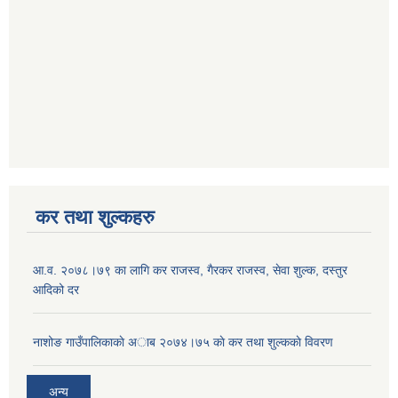
कर तथा शुल्कहरु
आ‍.व. २०७८।७९ का लागि कर राजस्व, गैरकर राजस्व, सेवा शुल्क, दस्तुर
आदिको दर
नाशोङ गाउँपालिकाकाे अा‍ब‍ २०७४।७५ काे कर तथा शुल्ककाे विवरण
अन्य