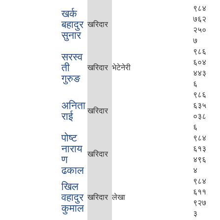
९८४
खर्क
७६२
बहादुर
खरिदार
२५०
सुनार
७
९८६
सरस्व
६०४
ती
खरिदार
भेटेनेरी
४४३
गुरुङ
६
९८६
अनिता
६३५
खरिदार
राई
०३८
६
पोष्ट
९८४
नाराय
६१३
खरिदार
ण
४९६
ढकाल
४
९८४
खिल
६११
वहादुर
खरिदार
लेखा
९२७
कुमाल
३