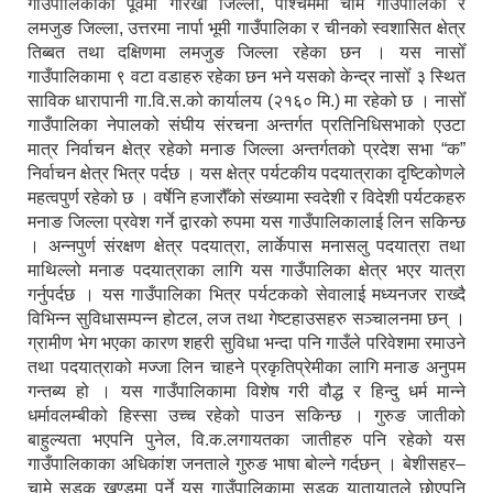
गाउँपालिकाको पूर्वमा गोरखा जिल्ला, पश्चिममा चामे गाउँपालिका र
लमजुङ जिल्ला, उत्तरमा नार्पा भूमी गाउँपालिका र चीनको स्वशासित क्षेत्र
तिब्बत तथा दक्षिणमा लमजुङ जिल्ला रहेका छन । यस नासोँ
गाउँपालिकामा ९ वटा वडाहरु रहेका छन भने यसको केन्द्र नासोँ ३ स्थित
साविक धारापानी गा.वि.स.को कार्यालय (२१६० मि.) मा रहेको छ । नासोँ
गाउँपालिका नेपालको संघीय संरचना अन्तर्गत प्रतिनिधिसभाको एउटा
मात्र निर्वाचन क्षेत्र रहेको मनाङ जिल्ला अन्तर्गतको प्रदेश सभा “क”
निर्वाचन क्षेत्र भित्र पर्दछ । यस क्षेत्र पर्यटकीय पदयात्राका दृष्टिकोणले
महत्वपुर्ण रहेको छ । वर्षेनि हजारौँको संख्यामा स्वदेशी र विदेशी पर्यटकहरु
मनाङ जिल्ला प्रवेश गर्ने द्वारको रुपमा यस गाउँपालिकालाई लिन सकिन्छ
। अन्नपुर्ण संरक्षण क्षेत्र पदयात्रा, लार्केपास मनासलु पदयात्रा तथा
माथिल्लो मनाङ पदयात्राका लागि यस गाउँपालिका क्षेत्र भएर यात्रा
गर्नुपर्दछ । यस गाउँपालिका भित्र पर्यटकको सेवालाई मध्यनजर राख्दै
विभिन्न सुविधासम्पन्न होटल, लज तथा गेष्टहाउसहरु सञ्चालनमा छन् ।
ग्रामीण भेग भएका कारण शहरी सुविधा भन्दा पनि गाउँले परिवेशमा रमाउने
तथा पदयात्राको मज्जा लिन चाहने प्रकृतिप्रेमीका लागि मनाङ अनुपम
गन्तब्य हो । यस गाउँपालिकामा विशेष गरी वौद्ध र हिन्दु धर्म मान्ने
धर्मावलम्बीको हिस्सा उच्च रहेको पाउन सकिन्छ । गुरुङ जातीको
बाहुल्यता भएपनि पुनेल, वि.क.लगायतका जातीहरु पनि रहेको यस
गाउँपालिकाका अधिकांश जनताले गुरुङ भाषा बोल्ने गर्दछन् । बेशीसहर–
चामे सडक खण्डमा पर्ने यस गाउँपालिकामा सडक यातायातले छोएपनि