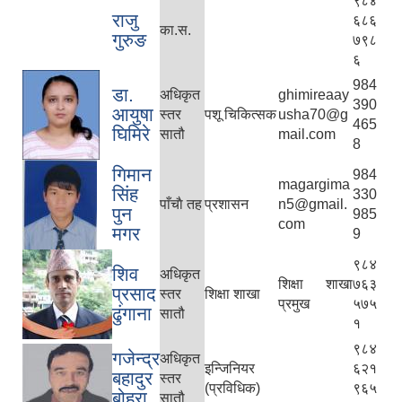
९८४
राजु
६८६
का.स.
गुरुङ
७९८
६
984
डा.
अधिकृत
ghimireaay
390
आयुषा
स्तर
पशू चिकित्सक
usha70@g
465
घिमिरे
सातौ
mail.com
8
गिमान
984
magargima
सिंह
330
पाँचाै तह
प्रशासन
n5@gmail.
पुन
985
com
मगर
9
९८४
शिव
अधिकृत
शिक्षा शाखा
७६३
प्रसाद
स्तर
शिक्षा शाखा
प्रमुख
५७५
ढु‌ंगाना
सातौ
१
९८४
गजेन्द्र
अधिकृत
इन्जिनियर
६२१
बहादुर
स्तर
(प्रविधिक)
९६५
बोहरा
सातौ