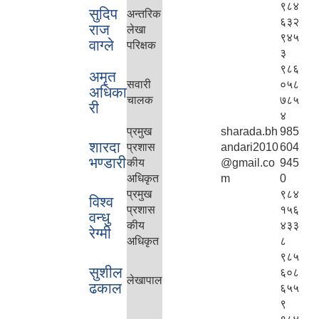
९८४
सुदिप
अन्तरिक
६३२
राज
लेखा
९४५
वाग्ले
परिक्षक
३
९८६
अमृत
सवारी
०५८
अधिका
चालक
७८५
री
४
प्रमुख
sharada.bh
985
शारदा
प्रशास
andari2010
604
भण्डारी
कीय
@gmail.co
945
अधिकृत
m
0
प्रमुख
९८४
विश्व
प्रशास
१५६
वन्धु
कीय
४३३
रेग्मी
अधिकृत
८
९८५
सुशील
६०८
लेखापाल
ढकाल
६५५
९