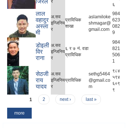
जिरेल
र
६
लाल
984
अ.सव
aslamiloke
वहादुर
प्राविधिक
623
इन्जिनिय
shmagar@
अस्ला
शाखा
082
र
gmail.com
मी
9
984
डोइली
अ.सव
६ र ७ नं. वडा
821
विर
इन्जिनिय
प्राविधिक
506
राना
र
1
९८४
सेठजी
अ.सव
sethg5464
५९४
राय
इन्जिनिय
प्राविधिक
@gmail.co
६०९
यादव
र
m
९
Pages
1
2
next ›
last »
more