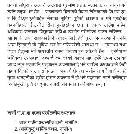
कच्ची साँघुरो र अत्यन्तै अप्ठ्यारो ग्रामीण सडक भएका कारण यात्रा गर्न
त्यति सहज भने छैन । सञ्चारको हिसाबले नेपाल टेलिकमको जि.एस.एम.
र सि.डी.एम.ए.मोबाईल सेवाको सुविधा पुगेको अवस्था छ भने प्राईभेट
कम्पनीहरुले ईन्टरनेट सेवा पुर्याइरहेका छन् । एकाध ठाउँमा बाहेक
अधिकांश जनताले विद्युतको सुविधा उपभोग गरीरहेका पाउन सकिन्छ ।
खानेपानी तथा सरसफाईको अवस्थालाई हेर्दा कुल जनसंख्याको करिब
आधा हिस्साले यो सुविधा उपभोग गरिराखेको अवस्था छ । स्वास्थ्य तथा
शिक्षा क्षेत्रमा भने आशातीत रुपमा विकाश हुन सकेको छैन । कृषियोग्य
जमिनको उपलब्धता अत्यन्तै कम रहेको कारण यहाँ कृषि उपज उत्पादन
ज्यादै न्युन भएतापनि पशुपालन व्यवसायलाई भने यहाँका कृषकहरुले केही
महत्व दिएको पाउन सकिन्छ । पदमार्ग क्षेत्रमा बसोबास गर्ने वासीन्दाको
मुख्य आम्दानीको श्रोत होटल व्यवसाय नै हो भने पदमार्गमा नपर्ने गाउँलेहरु
निर्वाहमुखी कृषि र पशुपालन गरी जीवनयापन गर्न बाध्य छन् ।
नासोँ गा.पा.मा भएका प्रर्यटकीय स्थलहरु
ताल गाउँमा अवस्थीत झर्ना, नासोँ-१
आखे कुटु धार्मिक स्थल, नासोँ-१