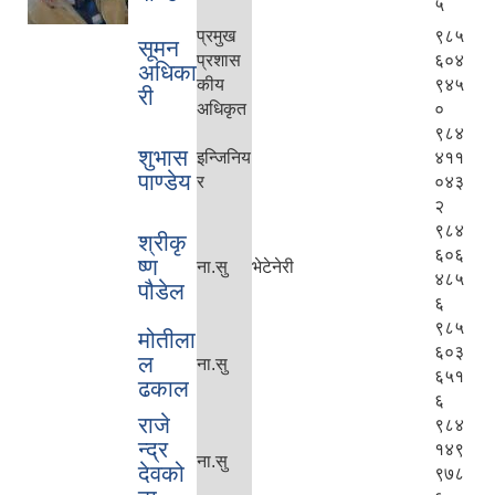
५
प्रमुख
९८५
सूमन
प्रशास
६०४
अधिका
कीय
९४५
री
अधिकृत
०
९८४
शुभास
इन्जिनिय
४११
पाण्डेय
र
०४३
२
९८४
श्रीकृ
६०६
ष्ण
ना.सु
भेटेनेरी
४८५
पौडेल
६
९८५
मोतीला
६०३
ल
ना.सु
६५१
ढकाल
६
राजे
९८४
न्द्र
१४९
ना.सु
देवको
९७८