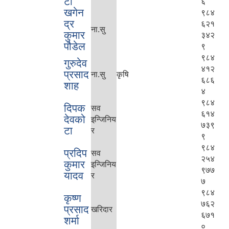
टा
६
खगेन
९८४
द्र
६२१
ना.सु
कुमार
३४२
पौडेल
९
९८४
गुरुदेव
४१२
प्रसाद
ना.सु
कृषि
६८६
शाह
४
९८४
दिपक
सव
६१४
देवको
इन्जिनिय
७३९
टा
र
९
९८४
प्रदिप
सव
२५४
कुमार
इन्जिनिय
९७७
यादव
र
७
९८४
कृष्ण
७६२
प्रसाद
खरिदार
६७१
शर्मा
०