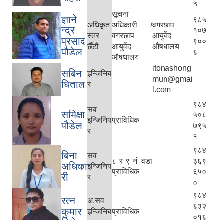
५
सूचना
ज्ञाने
९८५
अधिकृत
अधिकारी /
वगरछाप
न्द्र
१०७
स्तर
वगरछाप
आयुर्वेद
प्रसाद
९००
छैँटौ
आयुर्वेद
औषधालय
पौडेल
६
औषधालय
itonashong
सबिन
इन्जिनिय
mun@gmai
धिताल
र
l.com
९८४
सव
समिक्षा
५०८
इन्जिनिय
प्राविधिक
पौडेल
७९५
र
१
९८४
बिना
सव
८ र ९ नं. वडा
३६९
अधिका
इन्जिनिय
प्राविधिक
६५०
री
र
०
९८४
रत्न
अ.सव
६३२
कुमार
इन्जिनिय
प्राविधिक
०१६