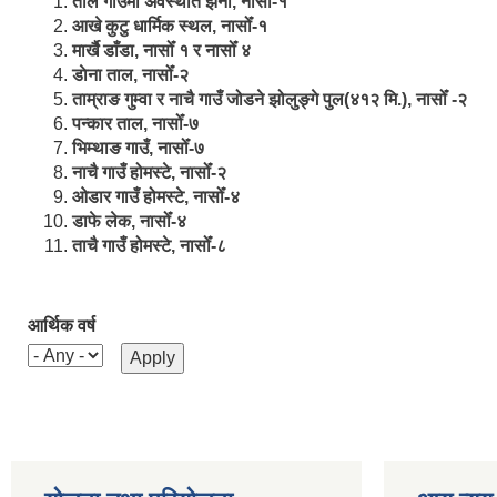
ताल गाउँमा अवस्थीत झर्ना, नासोँ-१
आखे कुटु धार्मिक स्थल, नासोँ-१
मार्खै डाँडा, नासोँ १ र नासोँ ४
डाेना ताल, नासोँ-२
ताम्राङ गुम्वा र नाचै गाउँ जोडने झोलुङ्गे पुल(४१२ मि.), नासोँ -२
पन्कार ताल, नासोँ-७
भिम्थाङ गाउँ, नासोँ-७
नाचै गाउँ होमस्टे, नासोँ-२
ओ‍‍‌डार गाउँ होमस्टे, नासोँ-४
डाफे लेक, नासोँ-४
ताचै गाउँ होमस्टे, नासोँ-८
आर्थिक वर्ष