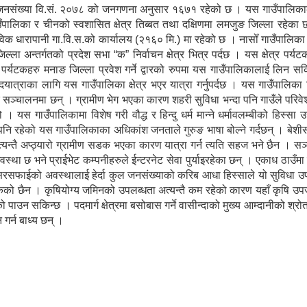
 जनसंख्या वि.सं. २०७८ को जनगणना अनुसार १६७१ रहेको छ । यस गाउँपालिकाको
गाउँपालिका र चीनको स्वशासित क्षेत्र तिब्बत तथा दक्षिणमा लमजुङ जिल्ला रहेक
विक धारापानी गा.वि.स.को कार्यालय (२१६० मि.) मा रहेको छ । नासोँ गाउँपालिक
ल्ला अन्तर्गतको प्रदेश सभा “क” निर्वाचन क्षेत्र भित्र पर्दछ । यस क्षेत्र पर्य
ेशी पर्यटकहरु मनाङ जिल्ला प्रवेश गर्ने द्वारको रुपमा यस गाउँपालिकालाई लिन सकि
पदयात्राका लागि यस गाउँपालिका क्षेत्र भएर यात्रा गर्नुपर्दछ । यस गाउँपालिका
ु सञ्चालनमा छन् । ग्रामीण भेग भएका कारण शहरी सुविधा भन्दा पनि गाउँले परिव
 यस गाउँपालिकामा विशेष गरी वौद्ध र हिन्दु धर्म मान्ने धर्मावलम्बीको हिस्सा 
पनि रहेको यस गाउँपालिकाका अधिकांश जनताले गुरुङ भाषा बोल्ने गर्दछन् । बे
्यन्तै अप्ठ्यारो ग्रामीण सडक भएका कारण यात्रा गर्न त्यति सहज भने छैन । स
्था छ भने प्राईभेट कम्पनीहरुले ईन्टरनेट सेवा पुर्याइरहेका छन् । एकाध ठाउँम
सरसफाईको अवस्थालाई हेर्दा कुल जनसंख्याको करिब आधा हिस्साले यो सुविधा उ
सकेको छैन । कृषियोग्य जमिनको उपलब्धता अत्यन्तै कम रहेको कारण यहाँ कृषि उपज
पाउन सकिन्छ । पदमार्ग क्षेत्रमा बसोबास गर्ने वासीन्दाको मुख्य आम्दानीको श्र
 गर्न बाध्य छन् ।