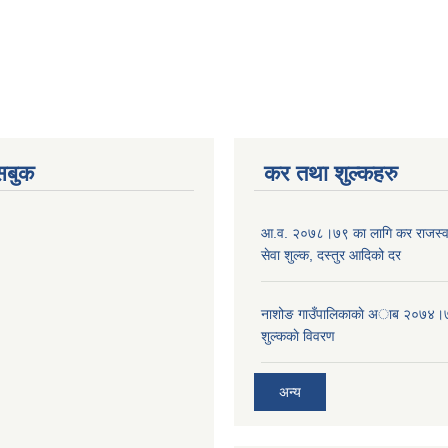
ेसबुक
कर तथा शुल्कहरु
आ‍.व. २०७८।७९ का लागि कर राजस्व,
सेवा शुल्क, दस्तुर आदिको दर
नाशोङ गाउँपालिकाकाे अा‍ब‍ २०७४।
शुल्ककाे विवरण
अन्य