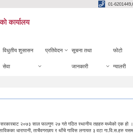
01-6201449,
काे कार्यालय
विधुतीय शुसासन
प्रतिवेदन
सूचना तथा
फोटो
सेवा
जानकारी
ग्यालरी
ल सरकारबाट २०७३ साल फाल्गुण २७ गते गठित स्थानीय तहहरु मध्येको एक हो ।
। साविकका धारापानी‚ ताचैवगरछाप र थोँचे गाविस लगायत ३ वटा गा.वि.स.हरु यस