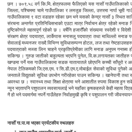
छन । ७०९.५८ वर्ग कि.मि. क्षेत्रफलमा फैलिएको यस नासोँ गाउँपालिकाको
जिल्ला, पश्चिममा चामे गाउँपालिका र लमजुङ जिल्ला, उत्तरमा नार्पा भूमी 
गाउँपालिकामा ९ वटा वडाहरु रहेका छन भने यसको केन्द्र नासोँ ३ स्थित सा
संरचना अन्तर्गत प्रतिनिधिसभाको एउटा मात्र निर्वाचन क्षेत्र रहेको मनाङ जि
दृष्टिकोणले महत्वपुर्ण रहेको छ । वर्षेनि हजारौँको संख्यामा स्वदेशी र विद
संरक्षण क्षेत्र पदयात्रा, लार्केपास मनासलु पदयात्रा तथा माथिल्लो मनाङ 
सेवालाई मध्यनजर राख्दै विभिन्न सुविधासम्पन्न होटल, लज तथा गेष्टहाउसहर
पदयात्राको मज्जा लिन चाहने प्रकृतिप्रेमीका लागि मनाङ अनुपम गन्तब्य हो ।
सकिन्छ । गुरुङ जातीको बाहुल्यता भएपनि पुनेल, वि.क.लगायतका जातीहरु 
खण्डमा पर्ने यस गाउँपालिकामा सडक यातायातले छोएपनि कच्ची साँघुरो र अत
नेपाल टेलिकमको जि.एस.एम. र सि.डी.एम.ए.मोबाईल सेवाको सुविधा पुगेको अवस
जनताले विद्युतको सुविधा उपभोग गरीरहेका पाउन सकिन्छ । खानेपानी तथा 
अवस्था छ । स्वास्थ्य तथा शिक्षा क्षेत्रमा भने आशातीत रुपमा विकाश हुन 
न्युन भएतापनि पशुपालन व्यवसायलाई भने यहाँका कृषकहरुले केही महत्व दिएको 
नै हो भने पदमार्गमा नपर्ने गाउँलेहरु निर्वाहमुखी कृषि र पशुपालन गरी जीवनयापन
नासोँ गा.पा.मा भएका प्रर्यटकीय स्थलहरु