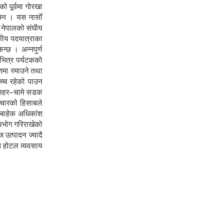
 पूर्वमा गोरखा
ा छन । यस नासोँ
ा नेपालको संघीय
टकीय पदयात्राका
न्छ । अन्नपुर्ण
 भित्र पर्यटकको
ेशमा रमाउने तथा
उच्च रहेको पाउन
शीसहर–चामे सडक
ञ्चारको हिसाबले
ा बाहेक अधिकांश
पभोग गरिराखेको
 उत्पादन ज्यादै
ोत होटल व्यवसाय