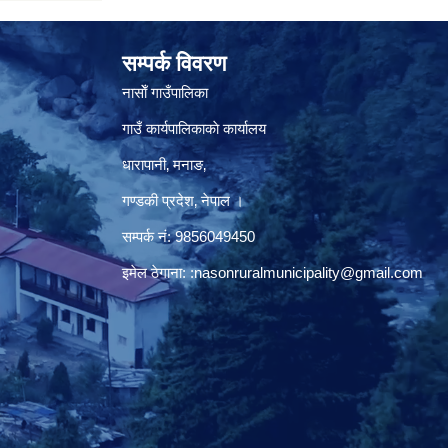
सम्पर्क विवरण
नासाेँ गाउँपालिका
गाउँ कार्यपालिकाकाे कार्यालय
धारापानी‚ मनाङ‚
गण्डकी प्रदेश‚ नेपाल ।
सम्पर्क न‌ं‍: 9856049450
इमेल ठेगाना:
:nasonruralmunicipality@gmail.com