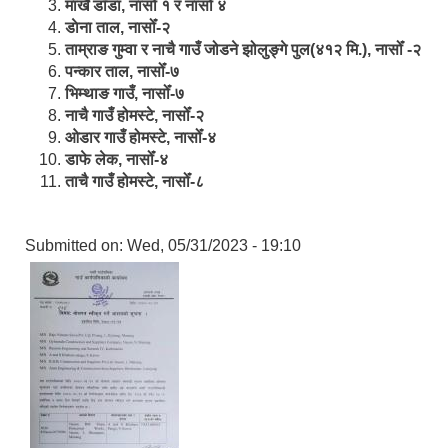
मार्खै डाँडा, नासोँ १ र नासोँ ४
डाेना ताल, नासोँ-२
ताम्राङ गुम्वा र नाचै गाउँ जोडने झोलुङ्गे पुल(४१२ मि.), नासोँ -२
पन्कार ताल, नासोँ-७
भिम्थाङ गाउँ, नासोँ-७
नाचै गाउँ होमस्टे, नासोँ-२
ओ‍‍‌डार गाउँ होमस्टे, नासोँ-४
डाफे लेक, नासोँ-४
ताचै गाउँ होमस्टे, नासोँ-८
Submitted on:
Wed, 05/31/2023 - 19:10