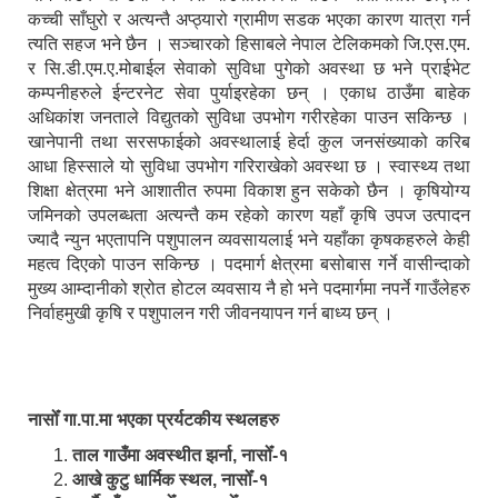
कच्ची साँघुरो र अत्यन्तै अप्ठ्यारो ग्रामीण सडक भएका कारण यात्रा गर्न
त्यति सहज भने छैन । सञ्चारको हिसाबले नेपाल टेलिकमको जि.एस.एम.
र सि.डी.एम.ए.मोबाईल सेवाको सुविधा पुगेको अवस्था छ भने प्राईभेट
कम्पनीहरुले ईन्टरनेट सेवा पुर्याइरहेका छन् । एकाध ठाउँमा बाहेक
अधिकांश जनताले विद्युतको सुविधा उपभोग गरीरहेका पाउन सकिन्छ ।
खानेपानी तथा सरसफाईको अवस्थालाई हेर्दा कुल जनसंख्याको करिब
आधा हिस्साले यो सुविधा उपभोग गरिराखेको अवस्था छ । स्वास्थ्य तथा
शिक्षा क्षेत्रमा भने आशातीत रुपमा विकाश हुन सकेको छैन । कृषियोग्य
जमिनको उपलब्धता अत्यन्तै कम रहेको कारण यहाँ कृषि उपज उत्पादन
ज्यादै न्युन भएतापनि पशुपालन व्यवसायलाई भने यहाँका कृषकहरुले केही
महत्व दिएको पाउन सकिन्छ । पदमार्ग क्षेत्रमा बसोबास गर्ने वासीन्दाको
मुख्य आम्दानीको श्रोत होटल व्यवसाय नै हो भने पदमार्गमा नपर्ने गाउँलेहरु
निर्वाहमुखी कृषि र पशुपालन गरी जीवनयापन गर्न बाध्य छन् ।
नासोँ गा.पा.मा भएका प्रर्यटकीय स्थलहरु
ताल गाउँमा अवस्थीत झर्ना, नासोँ-१
आखे कुटु धार्मिक स्थल, नासोँ-१