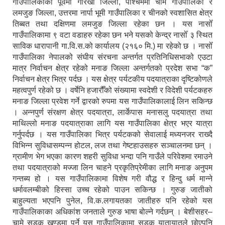
गाउँपालिकाको पूर्वमा गोरखा जिल्ला, पश्चिममा चामे गाउँपालिका र
लमजुङ जिल्ला, उत्तरमा नार्पा भूमी गाउँपालिका र चीनको स्वशासित क्षेत्र
तिब्बत तथा दक्षिणमा लमजुङ जिल्ला रहेका छन । यस नासोँ
गाउँपालिकामा ९ वटा वडाहरु रहेका छन भने यसको केन्द्र नासोँ ३ स्थित
साविक धारापानी गा.वि.स.को कार्यालय (२१६० मि.) मा रहेको छ । नासोँ
गाउँपालिका नेपालको संघीय संरचना अन्तर्गत प्रतिनिधिसभाको एउटा
मात्र निर्वाचन क्षेत्र रहेको मनाङ जिल्ला अन्तर्गतको प्रदेश सभा “क”
निर्वाचन क्षेत्र भित्र पर्दछ । यस क्षेत्र पर्यटकीय पदयात्राका दृष्टिकोणले
महत्वपुर्ण रहेको छ । वर्षेनि हजारौँको संख्यामा स्वदेशी र विदेशी पर्यटकहरु
मनाङ जिल्ला प्रवेश गर्ने द्वारको रुपमा यस गाउँपालिकालाई लिन सकिन्छ
। अन्नपुर्ण संरक्षण क्षेत्र पदयात्रा, लार्केपास मनासलु पदयात्रा तथा
माथिल्लो मनाङ पदयात्राका लागि यस गाउँपालिका क्षेत्र भएर यात्रा
गर्नुपर्दछ । यस गाउँपालिका भित्र पर्यटकको सेवालाई मध्यनजर राख्दै
विभिन्न सुविधासम्पन्न होटल, लज तथा गेष्टहाउसहरु सञ्चालनमा छन् ।
ग्रामीण भेग भएका कारण शहरी सुविधा भन्दा पनि गाउँले परिवेशमा रमाउने
तथा पदयात्राको मज्जा लिन चाहने प्रकृतिप्रेमीका लागि मनाङ अनुपम
गन्तब्य हो । यस गाउँपालिकामा विशेष गरी वौद्ध र हिन्दु धर्म मान्ने
धर्मावलम्बीको हिस्सा उच्च रहेको पाउन सकिन्छ । गुरुङ जातीको
बाहुल्यता भएपनि पुनेल, वि.क.लगायतका जातीहरु पनि रहेको यस
गाउँपालिकाका अधिकांश जनताले गुरुङ भाषा बोल्ने गर्दछन् । बेशीसहर–
चामे सडक खण्डमा पर्ने यस गाउँपालिकामा सडक यातायातले छोएपनि