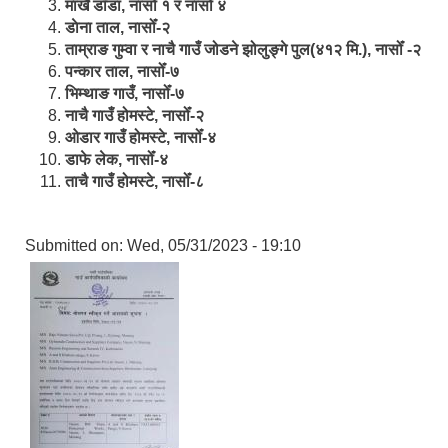
मार्खै डाँडा, नासोँ १ र नासोँ ४
डाेना ताल, नासोँ-२
ताम्राङ गुम्वा र नाचै गाउँ जोडने झोलुङ्गे पुल(४१२ मि.), नासोँ -२
पन्कार ताल, नासोँ-७
भिम्थाङ गाउँ, नासोँ-७
नाचै गाउँ होमस्टे, नासोँ-२
ओ‍‍‌डार गाउँ होमस्टे, नासोँ-४
डाफे लेक, नासोँ-४
ताचै गाउँ होमस्टे, नासोँ-८
Submitted on:
Wed, 05/31/2023 - 19:10