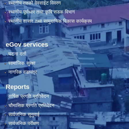
स्थानीय तहको वेवसाईट विवरण
स्थानीय पूर्वाधार तथा कृषि सडक विभाग
स्थानीय शासन तथा सामुदायिक विकास कार्यक्रम
eGov services
घटना दर्ता
सामाजिक सुरक्षा
नागरिक वडापत्र
Reports
वार्षिक प्रगति प्रतिवेदन
चौमासिक प्रगति प्रतिवेदन
सार्वजनिक सुनुवाई
सार्वजनिक परीक्षण