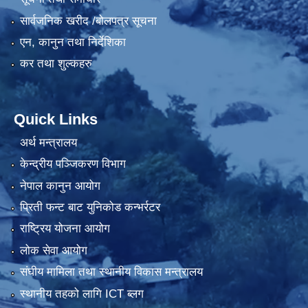
सार्वजनिक खरीद /बोलपत्र सूचना
एन, कानुन तथा निर्देशिका
कर तथा शुल्कहरु
Quick Links
अर्थ मन्त्रालय
केन्द्रीय पञ्जिकरण विभाग
नेपाल कानुन आयोग
प्रिती फन्ट बाट युनिकोड कन्भर्रटर
राष्ट्रिय योजना आयोग
लोक सेवा आयोग
संघीय मामिला तथा स्थानीय विकास मन्त्रालय
स्थानीय तहको लागि ICT ब्लग