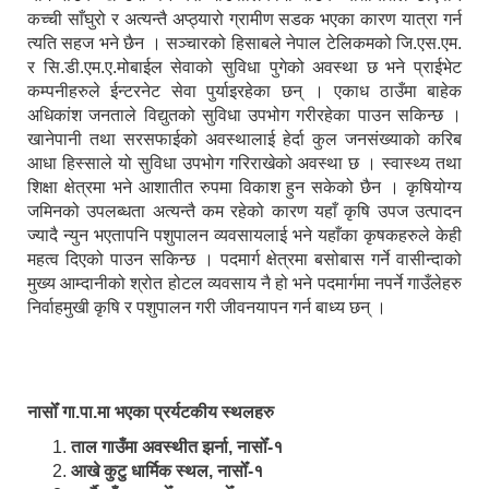
कच्ची साँघुरो र अत्यन्तै अप्ठ्यारो ग्रामीण सडक भएका कारण यात्रा गर्न
त्यति सहज भने छैन । सञ्चारको हिसाबले नेपाल टेलिकमको जि.एस.एम.
र सि.डी.एम.ए.मोबाईल सेवाको सुविधा पुगेको अवस्था छ भने प्राईभेट
कम्पनीहरुले ईन्टरनेट सेवा पुर्याइरहेका छन् । एकाध ठाउँमा बाहेक
अधिकांश जनताले विद्युतको सुविधा उपभोग गरीरहेका पाउन सकिन्छ ।
खानेपानी तथा सरसफाईको अवस्थालाई हेर्दा कुल जनसंख्याको करिब
आधा हिस्साले यो सुविधा उपभोग गरिराखेको अवस्था छ । स्वास्थ्य तथा
शिक्षा क्षेत्रमा भने आशातीत रुपमा विकाश हुन सकेको छैन । कृषियोग्य
जमिनको उपलब्धता अत्यन्तै कम रहेको कारण यहाँ कृषि उपज उत्पादन
ज्यादै न्युन भएतापनि पशुपालन व्यवसायलाई भने यहाँका कृषकहरुले केही
महत्व दिएको पाउन सकिन्छ । पदमार्ग क्षेत्रमा बसोबास गर्ने वासीन्दाको
मुख्य आम्दानीको श्रोत होटल व्यवसाय नै हो भने पदमार्गमा नपर्ने गाउँलेहरु
निर्वाहमुखी कृषि र पशुपालन गरी जीवनयापन गर्न बाध्य छन् ।
नासोँ गा.पा.मा भएका प्रर्यटकीय स्थलहरु
ताल गाउँमा अवस्थीत झर्ना, नासोँ-१
आखे कुटु धार्मिक स्थल, नासोँ-१