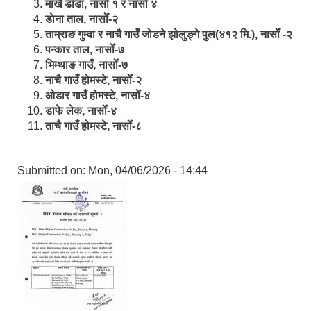
मार्खै डाँडा, नासोँ १ र नासोँ ४
डाेना ताल, नासोँ-२
ताम्राङ गुम्वा र नाचै गाउँ जोडने झोलुङ्गे पुल(४१२ मि.), नासोँ -२
पन्कार ताल, नासोँ-७
भिम्थाङ गाउँ, नासोँ-७
नाचै गाउँ होमस्टे, नासोँ-२
ओ‍‍‌डार गाउँ होमस्टे, नासोँ-४
डाफे लेक, नासोँ-४
ताचै गाउँ होमस्टे, नासोँ-८
Submitted on:
Mon, 04/06/2026 - 14:44