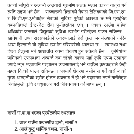
कच्ची साँघुरो र अत्यन्तै अप्ठ्यारो ग्रामीण सडक भएका कारण यात्रा गर्न
त्यति सहज भने छैन । सञ्चारको हिसाबले नेपाल टेलिकमको जि.एस.एम.
र सि.डी.एम.ए.मोबाईल सेवाको सुविधा पुगेको अवस्था छ भने प्राईभेट
कम्पनीहरुले ईन्टरनेट सेवा पुर्याइरहेका छन् । एकाध ठाउँमा बाहेक
अधिकांश जनताले विद्युतको सुविधा उपभोग गरीरहेका पाउन सकिन्छ ।
खानेपानी तथा सरसफाईको अवस्थालाई हेर्दा कुल जनसंख्याको करिब
आधा हिस्साले यो सुविधा उपभोग गरिराखेको अवस्था छ । स्वास्थ्य तथा
शिक्षा क्षेत्रमा भने आशातीत रुपमा विकाश हुन सकेको छैन । कृषियोग्य
जमिनको उपलब्धता अत्यन्तै कम रहेको कारण यहाँ कृषि उपज उत्पादन
ज्यादै न्युन भएतापनि पशुपालन व्यवसायलाई भने यहाँका कृषकहरुले केही
महत्व दिएको पाउन सकिन्छ । पदमार्ग क्षेत्रमा बसोबास गर्ने वासीन्दाको
मुख्य आम्दानीको श्रोत होटल व्यवसाय नै हो भने पदमार्गमा नपर्ने गाउँलेहरु
निर्वाहमुखी कृषि र पशुपालन गरी जीवनयापन गर्न बाध्य छन् ।
नासोँ गा.पा.मा भएका प्रर्यटकीय स्थलहरु
ताल गाउँमा अवस्थीत झर्ना, नासोँ-१
आखे कुटु धार्मिक स्थल, नासोँ-१