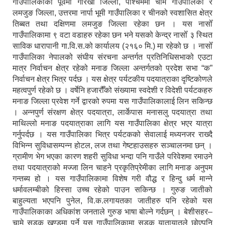
गाउँपालिकाको पूर्वमा गोरखा जिल्ला, पश्चिममा चामे गाउँपालिका र
लमजुङ जिल्ला, उत्तरमा नार्पा भूमी गाउँपालिका र चीनको स्वशासित क्षेत्र
तिब्बत तथा दक्षिणमा लमजुङ जिल्ला रहेका छन । यस नासोँ
गाउँपालिकामा ९ वटा वडाहरु रहेका छन भने यसको केन्द्र नासोँ ३ स्थित
साविक धारापानी गा.वि.स.को कार्यालय (२१६० मि.) मा रहेको छ । नासोँ
गाउँपालिका नेपालको संघीय संरचना अन्तर्गत प्रतिनिधिसभाको एउटा
मात्र निर्वाचन क्षेत्र रहेको मनाङ जिल्ला अन्तर्गतको प्रदेश सभा “क”
निर्वाचन क्षेत्र भित्र पर्दछ । यस क्षेत्र पर्यटकीय पदयात्राका दृष्टिकोणले
महत्वपुर्ण रहेको छ । वर्षेनि हजारौँको संख्यामा स्वदेशी र विदेशी पर्यटकहरु
मनाङ जिल्ला प्रवेश गर्ने द्वारको रुपमा यस गाउँपालिकालाई लिन सकिन्छ
। अन्नपुर्ण संरक्षण क्षेत्र पदयात्रा, लार्केपास मनासलु पदयात्रा तथा
माथिल्लो मनाङ पदयात्राका लागि यस गाउँपालिका क्षेत्र भएर यात्रा
गर्नुपर्दछ । यस गाउँपालिका भित्र पर्यटकको सेवालाई मध्यनजर राख्दै
विभिन्न सुविधासम्पन्न होटल, लज तथा गेष्टहाउसहरु सञ्चालनमा छन् ।
ग्रामीण भेग भएका कारण शहरी सुविधा भन्दा पनि गाउँले परिवेशमा रमाउने
तथा पदयात्राको मज्जा लिन चाहने प्रकृतिप्रेमीका लागि मनाङ अनुपम
गन्तब्य हो । यस गाउँपालिकामा विशेष गरी वौद्ध र हिन्दु धर्म मान्ने
धर्मावलम्बीको हिस्सा उच्च रहेको पाउन सकिन्छ । गुरुङ जातीको
बाहुल्यता भएपनि पुनेल, वि.क.लगायतका जातीहरु पनि रहेको यस
गाउँपालिकाका अधिकांश जनताले गुरुङ भाषा बोल्ने गर्दछन् । बेशीसहर–
चामे सडक खण्डमा पर्ने यस गाउँपालिकामा सडक यातायातले छोएपनि