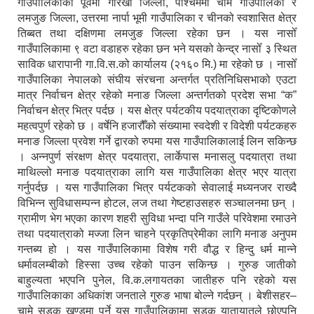
गाउँपालिकाको पूर्वमा गोरखा जिल्ला, पश्चिममा चामे गाउँपालिका र
लमजुङ जिल्ला, उत्तरमा नार्पा भूमी गाउँपालिका र चीनको स्वशासित क्षेत्र
तिब्बत तथा दक्षिणमा लमजुङ जिल्ला रहेका छन । यस नासोँ
गाउँपालिकामा ९ वटा वडाहरु रहेका छन भने यसको केन्द्र नासोँ ३ स्थित
साविक धारापानी गा.वि.स.को कार्यालय (२१६० मि.) मा रहेको छ । नासोँ
गाउँपालिका नेपालको संघीय संरचना अन्तर्गत प्रतिनिधिसभाको एउटा
मात्र निर्वाचन क्षेत्र रहेको मनाङ जिल्ला अन्तर्गतको प्रदेश सभा “क”
निर्वाचन क्षेत्र भित्र पर्दछ । यस क्षेत्र पर्यटकीय पदयात्राका दृष्टिकोणले
महत्वपुर्ण रहेको छ । वर्षेनि हजारौँको संख्यामा स्वदेशी र विदेशी पर्यटकहरु
मनाङ जिल्ला प्रवेश गर्ने द्वारको रुपमा यस गाउँपालिकालाई लिन सकिन्छ
। अन्नपुर्ण संरक्षण क्षेत्र पदयात्रा, लार्केपास मनासलु पदयात्रा तथा
माथिल्लो मनाङ पदयात्राका लागि यस गाउँपालिका क्षेत्र भएर यात्रा
गर्नुपर्दछ । यस गाउँपालिका भित्र पर्यटकको सेवालाई मध्यनजर राख्दै
विभिन्न सुविधासम्पन्न होटल, लज तथा गेष्टहाउसहरु सञ्चालनमा छन् ।
ग्रामीण भेग भएका कारण शहरी सुविधा भन्दा पनि गाउँले परिवेशमा रमाउने
तथा पदयात्राको मज्जा लिन चाहने प्रकृतिप्रेमीका लागि मनाङ अनुपम
गन्तब्य हो । यस गाउँपालिकामा विशेष गरी वौद्ध र हिन्दु धर्म मान्ने
धर्मावलम्बीको हिस्सा उच्च रहेको पाउन सकिन्छ । गुरुङ जातीको
बाहुल्यता भएपनि पुनेल, वि.क.लगायतका जातीहरु पनि रहेको यस
गाउँपालिकाका अधिकांश जनताले गुरुङ भाषा बोल्ने गर्दछन् । बेशीसहर–
चामे सडक खण्डमा पर्ने यस गाउँपालिकामा सडक यातायातले छोएपनि