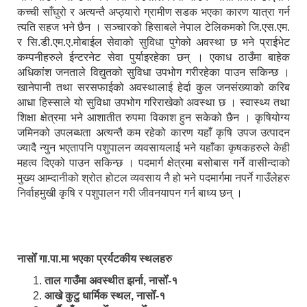
कच्ची साँघुरो र अत्यन्तै अप्ठ्यारो ग्रामीण सडक भएका कारण यात्रा गर्न
त्यति सहज भने छैन । सञ्चारको हिसाबले नेपाल टेलिकमको जि.एस.एम.
र सि.डी.एम.ए.मोबाईल सेवाको सुविधा पुगेको अवस्था छ भने प्राईभेट
कम्पनीहरुले ईन्टरनेट सेवा पुर्याइरहेका छन् । एकाध ठाउँमा बाहेक
अधिकांश जनताले विद्युतको सुविधा उपभोग गरीरहेका पाउन सकिन्छ ।
खानेपानी तथा सरसफाईको अवस्थालाई हेर्दा कुल जनसंख्याको करिब
आधा हिस्साले यो सुविधा उपभोग गरिराखेको अवस्था छ । स्वास्थ्य तथा
शिक्षा क्षेत्रमा भने आशातीत रुपमा विकाश हुन सकेको छैन । कृषियोग्य
जमिनको उपलब्धता अत्यन्तै कम रहेको कारण यहाँ कृषि उपज उत्पादन
ज्यादै न्युन भएतापनि पशुपालन व्यवसायलाई भने यहाँका कृषकहरुले केही
महत्व दिएको पाउन सकिन्छ । पदमार्ग क्षेत्रमा बसोबास गर्ने वासीन्दाको
मुख्य आम्दानीको श्रोत होटल व्यवसाय नै हो भने पदमार्गमा नपर्ने गाउँलेहरु
निर्वाहमुखी कृषि र पशुपालन गरी जीवनयापन गर्न बाध्य छन् ।
नासोँ गा.पा.मा भएका प्रर्यटकीय स्थलहरु
ताल गाउँमा अवस्थीत झर्ना, नासोँ-१
आखे कुटु धार्मिक स्थल, नासोँ-१