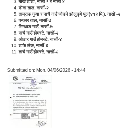
मार्खै डाँडा, नासोँ १ र नासोँ ४
डाेना ताल, नासोँ-२
ताम्राङ गुम्वा र नाचै गाउँ जोडने झोलुङ्गे पुल(४१२ मि.), नासोँ -२
पन्कार ताल, नासोँ-७
भिम्थाङ गाउँ, नासोँ-७
नाचै गाउँ होमस्टे, नासोँ-२
ओ‍‍‌डार गाउँ होमस्टे, नासोँ-४
डाफे लेक, नासोँ-४
ताचै गाउँ होमस्टे, नासोँ-८
Submitted on:
Mon, 04/06/2026 - 14:44