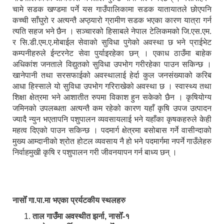
चामे सडक खण्डमा पर्ने यस गाउँपालिकामा सडक यातायातले छोएपनि
कच्ची साँघुरो र अत्यन्तै अप्ठ्यारो ग्रामीण सडक भएका कारण यात्रा गर्न
त्यति सहज भने छैन । सञ्चारको हिसाबले नेपाल टेलिकमको जि.एस.एम.
र सि.डी.एम.ए.मोबाईल सेवाको सुविधा पुगेको अवस्था छ भने प्राईभेट
कम्पनीहरुले ईन्टरनेट सेवा पुर्याइरहेका छन् । एकाध ठाउँमा बाहेक
अधिकांश जनताले विद्युतको सुविधा उपभोग गरीरहेका पाउन सकिन्छ ।
खानेपानी तथा सरसफाईको अवस्थालाई हेर्दा कुल जनसंख्याको करिब
आधा हिस्साले यो सुविधा उपभोग गरिराखेको अवस्था छ । स्वास्थ्य तथा
शिक्षा क्षेत्रमा भने आशातीत रुपमा विकाश हुन सकेको छैन । कृषियोग्य
जमिनको उपलब्धता अत्यन्तै कम रहेको कारण यहाँ कृषि उपज उत्पादन
ज्यादै न्युन भएतापनि पशुपालन व्यवसायलाई भने यहाँका कृषकहरुले केही
महत्व दिएको पाउन सकिन्छ । पदमार्ग क्षेत्रमा बसोबास गर्ने वासीन्दाको
मुख्य आम्दानीको श्रोत होटल व्यवसाय नै हो भने पदमार्गमा नपर्ने गाउँलेहरु
निर्वाहमुखी कृषि र पशुपालन गरी जीवनयापन गर्न बाध्य छन् ।
नासोँ गा.पा.मा भएका प्रर्यटकीय स्थलहरु
ताल गाउँमा अवस्थीत झर्ना, नासोँ-१