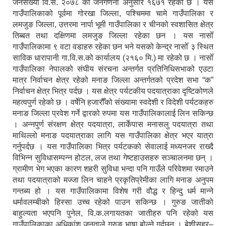
जनसंख्या वि.सं. २०७८ को जनगणना अनुसार १६७१ रहेको छ । यस
गाउँपालिकाको पूर्वमा गोरखा जिल्ला, पश्चिममा चामे गाउँपालिका र
लमजुङ जिल्ला, उत्तरमा नार्पा भूमी गाउँपालिका र चीनको स्वशासित क्षेत्र
तिब्बत तथा दक्षिणमा लमजुङ जिल्ला रहेका छन । यस नासोँ
गाउँपालिकामा ९ वटा वडाहरु रहेका छन भने यसको केन्द्र नासोँ ३ स्थित
साविक धारापानी गा.वि.स.को कार्यालय (२१६० मि.) मा रहेको छ । नासोँ
गाउँपालिका नेपालको संघीय संरचना अन्तर्गत प्रतिनिधिसभाको एउटा
मात्र निर्वाचन क्षेत्र रहेको मनाङ जिल्ला अन्तर्गतको प्रदेश सभा “क”
निर्वाचन क्षेत्र भित्र पर्दछ । यस क्षेत्र पर्यटकीय पदयात्राका दृष्टिकोणले
महत्वपुर्ण रहेको छ । वर्षेनि हजारौँको संख्यामा स्वदेशी र विदेशी पर्यटकहरु
मनाङ जिल्ला प्रवेश गर्ने द्वारको रुपमा यस गाउँपालिकालाई लिन सकिन्छ
। अन्नपुर्ण संरक्षण क्षेत्र पदयात्रा, लार्केपास मनासलु पदयात्रा तथा
माथिल्लो मनाङ पदयात्राका लागि यस गाउँपालिका क्षेत्र भएर यात्रा
गर्नुपर्दछ । यस गाउँपालिका भित्र पर्यटकको सेवालाई मध्यनजर राख्दै
विभिन्न सुविधासम्पन्न होटल, लज तथा गेष्टहाउसहरु सञ्चालनमा छन् ।
ग्रामीण भेग भएका कारण शहरी सुविधा भन्दा पनि गाउँले परिवेशमा रमाउने
तथा पदयात्राको मज्जा लिन चाहने प्रकृतिप्रेमीका लागि मनाङ अनुपम
गन्तब्य हो । यस गाउँपालिकामा विशेष गरी वौद्ध र हिन्दु धर्म मान्ने
धर्मावलम्बीको हिस्सा उच्च रहेको पाउन सकिन्छ । गुरुङ जातीको
बाहुल्यता भएपनि पुनेल, वि.क.लगायतका जातीहरु पनि रहेको यस
गाउँपालिकाका अधिकांश जनताले गुरुङ भाषा बोल्ने गर्दछन् । बेशीसहर–