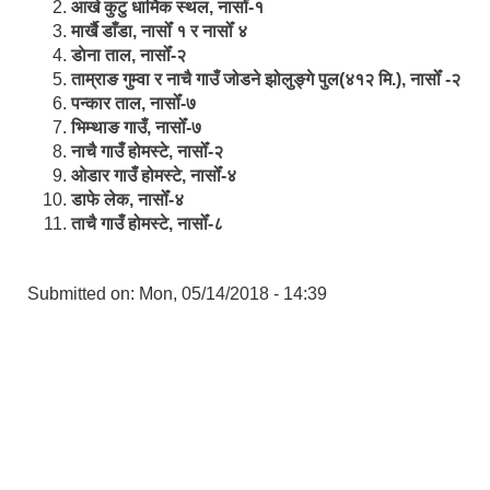
आखे कुटु धार्मिक स्थल, नासोँ-१
मार्खै डाँडा, नासोँ १ र नासोँ ४
डाेना ताल, नासोँ-२
ताम्राङ गुम्वा र नाचै गाउँ जोडने झोलुङ्गे पुल(४१२ मि.), नासोँ -२
पन्कार ताल, नासोँ-७
भिम्थाङ गाउँ, नासोँ-७
नाचै गाउँ होमस्टे, नासोँ-२
ओ‍‍‌डार गाउँ होमस्टे, नासोँ-४
डाफे लेक, नासोँ-४
ताचै गाउँ होमस्टे, नासोँ-८
Submitted on:
Mon, 05/14/2018 - 14:39