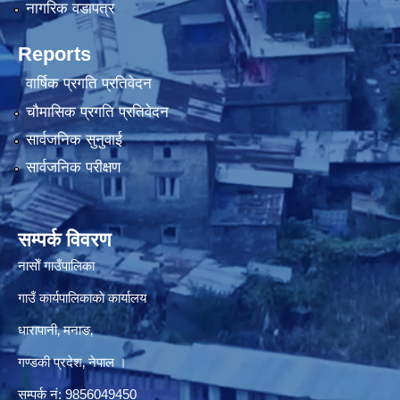
नागरिक वडापत्र
Reports
वार्षिक प्रगति प्रतिवेदन
चौमासिक प्रगति प्रतिवेदन
सार्वजनिक सुनुवाई
सार्वजनिक परीक्षण
सम्पर्क विवरण
नासाेँ गाउँपालिका
गाउँ कार्यपालिकाकाे कार्यालय
धारापानी‚ मनाङ‚
गण्डकी प्रदेश‚ नेपाल ।
सम्पर्क न‌ं‍: 9856049450