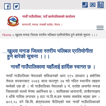
Skip to main content
नासाेँ गाउँपालिका, गाउँ कार्यपालिकाकाे कार्यालय
धारापानी, मनाङ, गण्डकी प्रदेश, नेपाल ।
You are here
Home
» खुल्ला मनाङ जिल्ला स्तरीय भलिबल प्रतियाेगीता हुने बारेकाे सुचना ।।।
खुल्ला मनाङ जिल्ला स्तरीय भलिबल प्रतियाेगीता
हुने बारेकाे सुचना ।।।
नासाेँ गाउँपालिकामा यहाँलाई हार्दिक स्वागत छ ।
नासोँ गाउँपालिका नेपालको संविधानको धारा २९५ उपधारा ३ बमोजिम
नेपाल सरकारबाट २०७३ साल फाल्गुण २७ गते गठित स्थानीय तहहरु
मध्येको एक हो । यो गाउँपालिका नेपालको ४ नं. प्रदेश अन्तर्गत मनाङ
जिल्लाको तल्लो भेगमा अवस्थित छ । साविकका धारापानी‚ ताचैवगरछाप
र थोँचे गाविस लगायत ३ वटा गा.वि.स.हरु यसमा समावेश भएका छन ।
७०९.५८ वर्ग कि.मि. क्षेत्रफलमा फैलिएको यस नासोँ गाउँपालिकाको