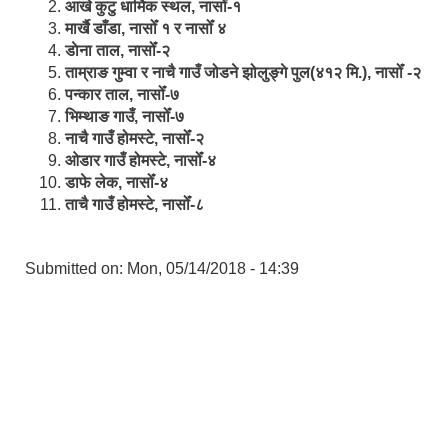
आखे कुटु धार्मिक स्थल, नासोँ-१
मार्खै डाँडा, नासोँ १ र नासोँ ४
डाेना ताल, नासोँ-२
ताम्राङ गुम्वा र नाचै गाउँ जोडने झोलुङ्गे पुल(४१२ मि.), नासोँ -२
पन्कार ताल, नासोँ-७
भिम्थाङ गाउँ, नासोँ-७
नाचै गाउँ होमस्टे, नासोँ-२
ओ‍‍‌डार गाउँ होमस्टे, नासोँ-४
डाफे लेक, नासोँ-४
ताचै गाउँ होमस्टे, नासोँ-८
Submitted on:
Mon, 05/14/2018 - 14:39