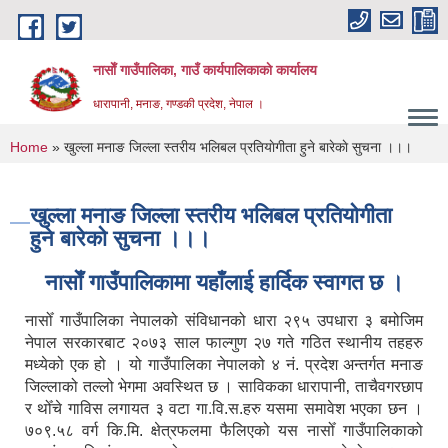
Skip to main content
नासाेँ गाउँपालिका, गाउँ कार्यपालिकाकाे कार्यालय
धारापानी, मनाङ, गण्डकी प्रदेश, नेपाल ।
You are here
Home
» खुल्ला मनाङ जिल्ला स्तरीय भलिबल प्रतियाेगीता हुने बारेकाे सुचना ।।।
खुल्ला मनाङ जिल्ला स्तरीय भलिबल प्रतियाेगीता
हुने बारेकाे सुचना ।।।
नासाेँ गाउँपालिकामा यहाँलाई हार्दिक स्वागत छ ।
नासोँ गाउँपालिका नेपालको संविधानको धारा २९५ उपधारा ३ बमोजिम
नेपाल सरकारबाट २०७३ साल फाल्गुण २७ गते गठित स्थानीय तहहरु
मध्येको एक हो । यो गाउँपालिका नेपालको ४ नं. प्रदेश अन्तर्गत मनाङ
जिल्लाको तल्लो भेगमा अवस्थित छ । साविकका धारापानी‚ ताचैवगरछाप
र थोँचे गाविस लगायत ३ वटा गा.वि.स.हरु यसमा समावेश भएका छन ।
७०९.५८ वर्ग कि.मि. क्षेत्रफलमा फैलिएको यस नासोँ गाउँपालिकाको