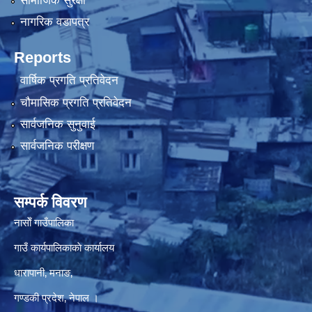
सामाजिक सुरक्षा
नागरिक वडापत्र
Reports
वार्षिक प्रगति प्रतिवेदन
चौमासिक प्रगति प्रतिवेदन
सार्वजनिक सुनुवाई
सार्वजनिक परीक्षण
सम्पर्क विवरण
नासाेँ गाउँपालिका
गाउँ कार्यपालिकाकाे कार्यालय
धारापानी‚ मनाङ‚
गण्डकी प्रदेश‚ नेपाल ।