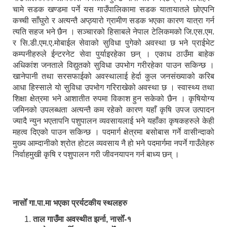
चामे सडक खण्डमा पर्ने यस गाउँपालिकामा सडक यातायातले छोएपनि
कच्ची साँघुरो र अत्यन्तै अप्ठ्यारो ग्रामीण सडक भएका कारण यात्रा गर्न
त्यति सहज भने छैन । सञ्चारको हिसाबले नेपाल टेलिकमको जि.एस.एम.
र सि.डी.एम.ए.मोबाईल सेवाको सुविधा पुगेको अवस्था छ भने प्राईभेट
कम्पनीहरुले ईन्टरनेट सेवा पुर्याइरहेका छन् । एकाध ठाउँमा बाहेक
अधिकांश जनताले विद्युतको सुविधा उपभोग गरीरहेका पाउन सकिन्छ ।
खानेपानी तथा सरसफाईको अवस्थालाई हेर्दा कुल जनसंख्याको करिब
आधा हिस्साले यो सुविधा उपभोग गरिराखेको अवस्था छ । स्वास्थ्य तथा
शिक्षा क्षेत्रमा भने आशातीत रुपमा विकाश हुन सकेको छैन । कृषियोग्य
जमिनको उपलब्धता अत्यन्तै कम रहेको कारण यहाँ कृषि उपज उत्पादन
ज्यादै न्युन भएतापनि पशुपालन व्यवसायलाई भने यहाँका कृषकहरुले केही
महत्व दिएको पाउन सकिन्छ । पदमार्ग क्षेत्रमा बसोबास गर्ने वासीन्दाको
मुख्य आम्दानीको श्रोत होटल व्यवसाय नै हो भने पदमार्गमा नपर्ने गाउँलेहरु
निर्वाहमुखी कृषि र पशुपालन गरी जीवनयापन गर्न बाध्य छन् ।
नासोँ गा.पा.मा भएका प्रर्यटकीय स्थलहरु
ताल गाउँमा अवस्थीत झर्ना, नासोँ-१