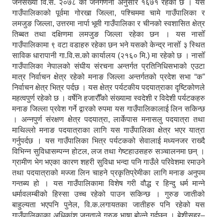
जनसंख्या वि.सं. २०७८ को जनगणना अनुसार १६७१ रहेको छ । यस
गाउँपालिकाको पूर्वमा गोरखा जिल्ला, पश्चिममा चामे गाउँपालिका र
लमजुङ जिल्ला, उत्तरमा नार्पा भूमी गाउँपालिका र चीनको स्वशासित क्षेत्र
तिब्बत तथा दक्षिणमा लमजुङ जिल्ला रहेका छन । यस नासोँ
गाउँपालिकामा ९ वटा वडाहरु रहेका छन भने यसको केन्द्र नासोँ ३ स्थित
साविक धारापानी गा.वि.स.को कार्यालय (२१६० मि.) मा रहेको छ । नासोँ
गाउँपालिका नेपालको संघीय संरचना अन्तर्गत प्रतिनिधिसभाको एउटा
मात्र निर्वाचन क्षेत्र रहेको मनाङ जिल्ला अन्तर्गतको प्रदेश सभा “क”
निर्वाचन क्षेत्र भित्र पर्दछ । यस क्षेत्र पर्यटकीय पदयात्राका दृष्टिकोणले
महत्वपुर्ण रहेको छ । वर्षेनि हजारौँको संख्यामा स्वदेशी र विदेशी पर्यटकहरु
मनाङ जिल्ला प्रवेश गर्ने द्वारको रुपमा यस गाउँपालिकालाई लिन सकिन्छ
। अन्नपुर्ण संरक्षण क्षेत्र पदयात्रा, लार्केपास मनासलु पदयात्रा तथा
माथिल्लो मनाङ पदयात्राका लागि यस गाउँपालिका क्षेत्र भएर यात्रा
गर्नुपर्दछ । यस गाउँपालिका भित्र पर्यटकको सेवालाई मध्यनजर राख्दै
विभिन्न सुविधासम्पन्न होटल, लज तथा गेष्टहाउसहरु सञ्चालनमा छन् ।
ग्रामीण भेग भएका कारण शहरी सुविधा भन्दा पनि गाउँले परिवेशमा रमाउने
तथा पदयात्राको मज्जा लिन चाहने प्रकृतिप्रेमीका लागि मनाङ अनुपम
गन्तब्य हो । यस गाउँपालिकामा विशेष गरी वौद्ध र हिन्दु धर्म मान्ने
धर्मावलम्बीको हिस्सा उच्च रहेको पाउन सकिन्छ । गुरुङ जातीको
बाहुल्यता भएपनि पुनेल, वि.क.लगायतका जातीहरु पनि रहेको यस
गाउँपालिकाका अधिकांश जनताले गुरुङ भाषा बोल्ने गर्दछन् । बेशीसहर–