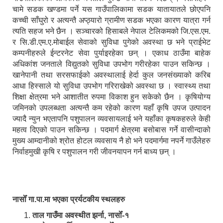
चामे सडक खण्डमा पर्ने यस गाउँपालिकामा सडक यातायातले छोएपनि
कच्ची साँघुरो र अत्यन्तै अप्ठ्यारो ग्रामीण सडक भएका कारण यात्रा गर्न
त्यति सहज भने छैन । सञ्चारको हिसाबले नेपाल टेलिकमको जि.एस.एम.
र सि.डी.एम.ए.मोबाईल सेवाको सुविधा पुगेको अवस्था छ भने प्राईभेट
कम्पनीहरुले ईन्टरनेट सेवा पुर्याइरहेका छन् । एकाध ठाउँमा बाहेक
अधिकांश जनताले विद्युतको सुविधा उपभोग गरीरहेका पाउन सकिन्छ ।
खानेपानी तथा सरसफाईको अवस्थालाई हेर्दा कुल जनसंख्याको करिब
आधा हिस्साले यो सुविधा उपभोग गरिराखेको अवस्था छ । स्वास्थ्य तथा
शिक्षा क्षेत्रमा भने आशातीत रुपमा विकाश हुन सकेको छैन । कृषियोग्य
जमिनको उपलब्धता अत्यन्तै कम रहेको कारण यहाँ कृषि उपज उत्पादन
ज्यादै न्युन भएतापनि पशुपालन व्यवसायलाई भने यहाँका कृषकहरुले केही
महत्व दिएको पाउन सकिन्छ । पदमार्ग क्षेत्रमा बसोबास गर्ने वासीन्दाको
मुख्य आम्दानीको श्रोत होटल व्यवसाय नै हो भने पदमार्गमा नपर्ने गाउँलेहरु
निर्वाहमुखी कृषि र पशुपालन गरी जीवनयापन गर्न बाध्य छन् ।
नासोँ गा.पा.मा भएका प्रर्यटकीय स्थलहरु
ताल गाउँमा अवस्थीत झर्ना, नासोँ-१