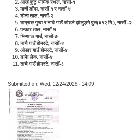
आखे कुटु धार्मिक स्थल, नासोँ-१
मार्खै डाँडा, नासोँ १ र नासोँ ४
डाेना ताल, नासोँ-२
ताम्राङ गुम्वा र नाचै गाउँ जोडने झोलुङ्गे पुल(४१२ मि.), नासोँ -२
पन्कार ताल, नासोँ-७
भिम्थाङ गाउँ, नासोँ-७
नाचै गाउँ होमस्टे, नासोँ-२
ओ‍‍‌डार गाउँ होमस्टे, नासोँ-४
डाफे लेक, नासोँ-४
ताचै गाउँ होमस्टे, नासोँ-८
Submitted on:
Wed, 12/24/2025 - 14:09