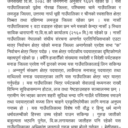
जनसंख्या वि.सं. २०७८ को जनगणना अनुसार १६७१ रहेको छ । यस
गाउँपालिकाको पूर्वमा गोरखा जिल्ला, पश्चिममा चामे गाउँपालिका र
लमजुङ जिल्ला, उत्तरमा नार्पा भूमी गाउँपालिका र चीनको स्वशासित क्षेत्र
तिब्बत तथा दक्षिणमा लमजुङ जिल्ला रहेका छन । यस नासोँ
गाउँपालिकामा ९ वटा वडाहरु रहेका छन भने यसको केन्द्र नासोँ ३ स्थित
साविक धारापानी गा.वि.स.को कार्यालय (२१६० मि.) मा रहेको छ । नासोँ
गाउँपालिका नेपालको संघीय संरचना अन्तर्गत प्रतिनिधिसभाको एउटा
मात्र निर्वाचन क्षेत्र रहेको मनाङ जिल्ला अन्तर्गतको प्रदेश सभा “क”
निर्वाचन क्षेत्र भित्र पर्दछ । यस क्षेत्र पर्यटकीय पदयात्राका दृष्टिकोणले
महत्वपुर्ण रहेको छ । वर्षेनि हजारौँको संख्यामा स्वदेशी र विदेशी पर्यटकहरु
मनाङ जिल्ला प्रवेश गर्ने द्वारको रुपमा यस गाउँपालिकालाई लिन सकिन्छ
। अन्नपुर्ण संरक्षण क्षेत्र पदयात्रा, लार्केपास मनासलु पदयात्रा तथा
माथिल्लो मनाङ पदयात्राका लागि यस गाउँपालिका क्षेत्र भएर यात्रा
गर्नुपर्दछ । यस गाउँपालिका भित्र पर्यटकको सेवालाई मध्यनजर राख्दै
विभिन्न सुविधासम्पन्न होटल, लज तथा गेष्टहाउसहरु सञ्चालनमा छन् ।
ग्रामीण भेग भएका कारण शहरी सुविधा भन्दा पनि गाउँले परिवेशमा रमाउने
तथा पदयात्राको मज्जा लिन चाहने प्रकृतिप्रेमीका लागि मनाङ अनुपम
गन्तब्य हो । यस गाउँपालिकामा विशेष गरी वौद्ध र हिन्दु धर्म मान्ने
धर्मावलम्बीको हिस्सा उच्च रहेको पाउन सकिन्छ । गुरुङ जातीको
बाहुल्यता भएपनि पुनेल, वि.क.लगायतका जातीहरु पनि रहेको यस
गाउँपालिकाका अधिकांश जनताले गुरुङ भाषा बोल्ने गर्दछन् । बेशीसहर–