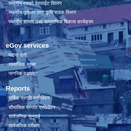
स्थानीय तहको वेवसाईट विवरण
स्थानीय पूर्वाधार तथा कृषि सडक विभाग
स्थानीय शासन तथा सामुदायिक विकास कार्यक्रम
eGov services
घटना दर्ता
सामाजिक सुरक्षा
नागरिक वडापत्र
Reports
वार्षिक प्रगति प्रतिवेदन
चौमासिक प्रगति प्रतिवेदन
सार्वजनिक सुनुवाई
सार्वजनिक परीक्षण