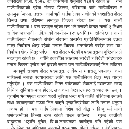
जनसंख्या वि.सं. २०७८ को जनगणना अनुसार १६७१ रहेको छ । यस
गाउँपालिकाको पूर्वमा गोरखा जिल्ला, पश्चिममा चामे गाउँपालिका र
लमजुङ जिल्ला, उत्तरमा नार्पा भूमी गाउँपालिका र चीनको स्वशासित क्षेत्र
तिब्बत तथा दक्षिणमा लमजुङ जिल्ला रहेका छन । यस नासोँ
गाउँपालिकामा ९ वटा वडाहरु रहेका छन भने यसको केन्द्र नासोँ ३ स्थित
साविक धारापानी गा.वि.स.को कार्यालय (२१६० मि.) मा रहेको छ । नासोँ
गाउँपालिका नेपालको संघीय संरचना अन्तर्गत प्रतिनिधिसभाको एउटा
मात्र निर्वाचन क्षेत्र रहेको मनाङ जिल्ला अन्तर्गतको प्रदेश सभा “क”
निर्वाचन क्षेत्र भित्र पर्दछ । यस क्षेत्र पर्यटकीय पदयात्राका दृष्टिकोणले
महत्वपुर्ण रहेको छ । वर्षेनि हजारौँको संख्यामा स्वदेशी र विदेशी पर्यटकहरु
मनाङ जिल्ला प्रवेश गर्ने द्वारको रुपमा यस गाउँपालिकालाई लिन सकिन्छ
। अन्नपुर्ण संरक्षण क्षेत्र पदयात्रा, लार्केपास मनासलु पदयात्रा तथा
माथिल्लो मनाङ पदयात्राका लागि यस गाउँपालिका क्षेत्र भएर यात्रा
गर्नुपर्दछ । यस गाउँपालिका भित्र पर्यटकको सेवालाई मध्यनजर राख्दै
विभिन्न सुविधासम्पन्न होटल, लज तथा गेष्टहाउसहरु सञ्चालनमा छन् ।
ग्रामीण भेग भएका कारण शहरी सुविधा भन्दा पनि गाउँले परिवेशमा रमाउने
तथा पदयात्राको मज्जा लिन चाहने प्रकृतिप्रेमीका लागि मनाङ अनुपम
गन्तब्य हो । यस गाउँपालिकामा विशेष गरी वौद्ध र हिन्दु धर्म मान्ने
धर्मावलम्बीको हिस्सा उच्च रहेको पाउन सकिन्छ । गुरुङ जातीको
बाहुल्यता भएपनि पुनेल, वि.क.लगायतका जातीहरु पनि रहेको यस
गाउँपालिकाका अधिकांश जनताले गुरुङ भाषा बोल्ने गर्दछन् । बेशीसहर–