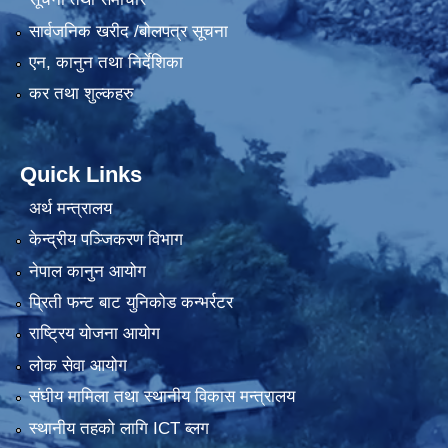
सार्वजनिक खरीद /बोलपत्र सूचना
एन, कानुन तथा निर्देशिका
कर तथा शुल्कहरु
Quick Links
अर्थ मन्त्रालय
केन्द्रीय पञ्जिकरण विभाग
नेपाल कानुन आयोग
प्रिती फन्ट बाट युनिकोड कन्भर्रटर
राष्ट्रिय योजना आयोग
लोक सेवा आयोग
संघीय मामिला तथा स्थानीय विकास मन्त्रालय
स्थानीय तहको लागि ICT ब्लग