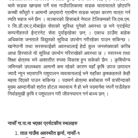
चामे सडक खण्डमा पर्ने यस गाउँपालिकामा सडक यातायातले छोएपनि
कच्ची साँघुरो र अत्यन्तै अप्ठ्यारो ग्रामीण सडक भएका कारण यात्रा गर्न
त्यति सहज भने छैन । सञ्चारको हिसाबले नेपाल टेलिकमको जि.एस.एम.
र सि.डी.एम.ए.मोबाईल सेवाको सुविधा पुगेको अवस्था छ भने प्राईभेट
कम्पनीहरुले ईन्टरनेट सेवा पुर्याइरहेका छन् । एकाध ठाउँमा बाहेक
अधिकांश जनताले विद्युतको सुविधा उपभोग गरीरहेका पाउन सकिन्छ ।
खानेपानी तथा सरसफाईको अवस्थालाई हेर्दा कुल जनसंख्याको करिब
आधा हिस्साले यो सुविधा उपभोग गरिराखेको अवस्था छ । स्वास्थ्य तथा
शिक्षा क्षेत्रमा भने आशातीत रुपमा विकाश हुन सकेको छैन । कृषियोग्य
जमिनको उपलब्धता अत्यन्तै कम रहेको कारण यहाँ कृषि उपज उत्पादन
ज्यादै न्युन भएतापनि पशुपालन व्यवसायलाई भने यहाँका कृषकहरुले केही
महत्व दिएको पाउन सकिन्छ । पदमार्ग क्षेत्रमा बसोबास गर्ने वासीन्दाको
मुख्य आम्दानीको श्रोत होटल व्यवसाय नै हो भने पदमार्गमा नपर्ने गाउँलेहरु
निर्वाहमुखी कृषि र पशुपालन गरी जीवनयापन गर्न बाध्य छन् ।
नासोँ गा.पा.मा भएका प्रर्यटकीय स्थलहरु
ताल गाउँमा अवस्थीत झर्ना, नासोँ-१