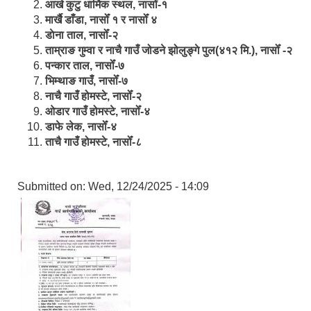
आखे कुटु धार्मिक स्थल, नासोँ-१
मार्खै डाँडा, नासोँ १ र नासोँ ४
डाेना ताल, नासोँ-२
ताम्राङ गुम्वा र नाचै गाउँ जोडने झोलुङ्गे पुल(४१२ मि.), नासोँ -२
पन्कार ताल, नासोँ-७
भिम्थाङ गाउँ, नासोँ-७
नाचै गाउँ होमस्टे, नासोँ-२
ओ‍‍‌डार गाउँ होमस्टे, नासोँ-४
डाफे लेक, नासोँ-४
ताचै गाउँ होमस्टे, नासोँ-८
Submitted on:
Wed, 12/24/2025 - 14:09