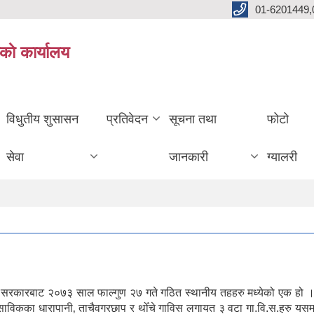
01-6201449,
काे कार्यालय
विधुतीय शुसासन
प्रतिवेदन
सूचना तथा
फोटो
सेवा
जानकारी
ग्यालरी
ल सरकारबाट २०७३ साल फाल्गुण २७ गते गठित स्थानीय तहहरु मध्येको एक हो ।
। साविकका धारापानी‚ ताचैवगरछाप र थोँचे गाविस लगायत ३ वटा गा.वि.स.हरु यस