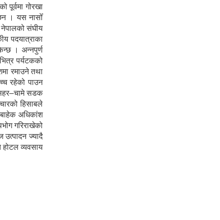
 पूर्वमा गोरखा
ा छन । यस नासोँ
ा नेपालको संघीय
टकीय पदयात्राका
न्छ । अन्नपुर्ण
 भित्र पर्यटकको
ेशमा रमाउने तथा
उच्च रहेको पाउन
शीसहर–चामे सडक
ञ्चारको हिसाबले
ा बाहेक अधिकांश
पभोग गरिराखेको
 उत्पादन ज्यादै
ोत होटल व्यवसाय