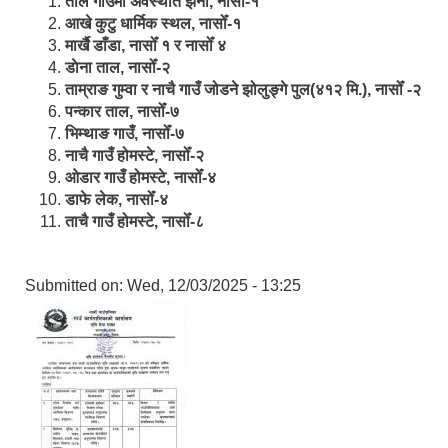
ताल गाउँमा अवस्थीत झर्ना, नासोँ-१
आखे कुटु धार्मिक स्थल, नासोँ-१
मार्खै डाँडा, नासोँ १ र नासोँ ४
डाेना ताल, नासोँ-२
ताम्राङ गुम्वा र नाचै गाउँ जोडने झोलुङ्गे पुल(४१२ मि.), नासोँ -२
पन्कार ताल, नासोँ-७
भिम्थाङ गाउँ, नासोँ-७
नाचै गाउँ होमस्टे, नासोँ-२
ओ‍‍‌डार गाउँ होमस्टे, नासोँ-४
डाफे लेक, नासोँ-४
ताचै गाउँ होमस्टे, नासोँ-८
Submitted on:
Wed, 12/03/2025 - 13:25