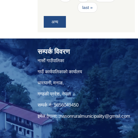
last »
अन्य
सम्पर्क विवरण
नासाेँ गाउँपालिका
गाउँ कार्यपालिकाकाे कार्यालय
धारापानी‚ मनाङ‚
गण्डकी प्रदेश‚ नेपाल ।
सम्पर्क न‌ं‍: 9856049450
इमेल ठेगाना:
:nasonruralmunicipality@gmail.com