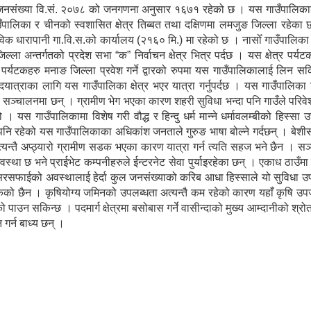
 जनसंख्या वि.सं. २०७८ को जनगणना अनुसार १६७१ रहेको छ । यस गाउँपालिकाको
गाउँपालिका र चीनको स्वशासित क्षेत्र तिब्बत तथा दक्षिणमा लमजुङ जिल्ला रहेक
विक धारापानी गा.वि.स.को कार्यालय (२१६० मि.) मा रहेको छ । नासोँ गाउँपालिक
ल्ला अन्तर्गतको प्रदेश सभा “क” निर्वाचन क्षेत्र भित्र पर्दछ । यस क्षेत्र पर्य
ेशी पर्यटकहरु मनाङ जिल्ला प्रवेश गर्ने द्वारको रुपमा यस गाउँपालिकालाई लिन सकि
पदयात्राका लागि यस गाउँपालिका क्षेत्र भएर यात्रा गर्नुपर्दछ । यस गाउँपालिका
ु सञ्चालनमा छन् । ग्रामीण भेग भएका कारण शहरी सुविधा भन्दा पनि गाउँले परिव
 यस गाउँपालिकामा विशेष गरी वौद्ध र हिन्दु धर्म मान्ने धर्मावलम्बीको हिस्सा 
पनि रहेको यस गाउँपालिकाका अधिकांश जनताले गुरुङ भाषा बोल्ने गर्दछन् । बे
्यन्तै अप्ठ्यारो ग्रामीण सडक भएका कारण यात्रा गर्न त्यति सहज भने छैन । स
्था छ भने प्राईभेट कम्पनीहरुले ईन्टरनेट सेवा पुर्याइरहेका छन् । एकाध ठाउँम
सरसफाईको अवस्थालाई हेर्दा कुल जनसंख्याको करिब आधा हिस्साले यो सुविधा उ
सकेको छैन । कृषियोग्य जमिनको उपलब्धता अत्यन्तै कम रहेको कारण यहाँ कृषि उपज
पाउन सकिन्छ । पदमार्ग क्षेत्रमा बसोबास गर्ने वासीन्दाको मुख्य आम्दानीको श्र
 गर्न बाध्य छन् ।