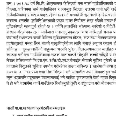
छन । ७०९.५८ वर्ग कि.मि. क्षेत्रफलमा फैलिएको यस नासोँ गाउँपालिकाको
जिल्ला, पश्चिममा चामे गाउँपालिका र लमजुङ जिल्ला, उत्तरमा नार्पा भूमी 
गाउँपालिकामा ९ वटा वडाहरु रहेका छन भने यसको केन्द्र नासोँ ३ स्थित सा
संरचना अन्तर्गत प्रतिनिधिसभाको एउटा मात्र निर्वाचन क्षेत्र रहेको मनाङ जि
दृष्टिकोणले महत्वपुर्ण रहेको छ । वर्षेनि हजारौँको संख्यामा स्वदेशी र विद
संरक्षण क्षेत्र पदयात्रा, लार्केपास मनासलु पदयात्रा तथा माथिल्लो मनाङ 
सेवालाई मध्यनजर राख्दै विभिन्न सुविधासम्पन्न होटल, लज तथा गेष्टहाउसहर
पदयात्राको मज्जा लिन चाहने प्रकृतिप्रेमीका लागि मनाङ अनुपम गन्तब्य हो ।
सकिन्छ । गुरुङ जातीको बाहुल्यता भएपनि पुनेल, वि.क.लगायतका जातीहरु 
खण्डमा पर्ने यस गाउँपालिकामा सडक यातायातले छोएपनि कच्ची साँघुरो र अत
नेपाल टेलिकमको जि.एस.एम. र सि.डी.एम.ए.मोबाईल सेवाको सुविधा पुगेको अवस
जनताले विद्युतको सुविधा उपभोग गरीरहेका पाउन सकिन्छ । खानेपानी तथा 
अवस्था छ । स्वास्थ्य तथा शिक्षा क्षेत्रमा भने आशातीत रुपमा विकाश हुन 
न्युन भएतापनि पशुपालन व्यवसायलाई भने यहाँका कृषकहरुले केही महत्व दिएको 
नै हो भने पदमार्गमा नपर्ने गाउँलेहरु निर्वाहमुखी कृषि र पशुपालन गरी जीवनयापन
नासोँ गा.पा.मा भएका प्रर्यटकीय स्थलहरु