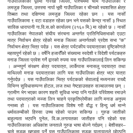
गाउँपालिकाको पूर्वमा गोरखा जिल्ला, पश्चिममा चामे गाउँपालिका र
लमजुङ जिल्ला, उत्तरमा नार्पा भूमी गाउँपालिका र चीनको स्वशासित क्षेत्र
तिब्बत तथा दक्षिणमा लमजुङ जिल्ला रहेका छन । यस नासोँ
गाउँपालिकामा ९ वटा वडाहरु रहेका छन भने यसको केन्द्र नासोँ ३ स्थित
साविक धारापानी गा.वि.स.को कार्यालय (२१६० मि.) मा रहेको छ । नासोँ
गाउँपालिका नेपालको संघीय संरचना अन्तर्गत प्रतिनिधिसभाको एउटा
मात्र निर्वाचन क्षेत्र रहेको मनाङ जिल्ला अन्तर्गतको प्रदेश सभा “क”
निर्वाचन क्षेत्र भित्र पर्दछ । यस क्षेत्र पर्यटकीय पदयात्राका दृष्टिकोणले
महत्वपुर्ण रहेको छ । वर्षेनि हजारौँको संख्यामा स्वदेशी र विदेशी पर्यटकहरु
मनाङ जिल्ला प्रवेश गर्ने द्वारको रुपमा यस गाउँपालिकालाई लिन सकिन्छ
। अन्नपुर्ण संरक्षण क्षेत्र पदयात्रा, लार्केपास मनासलु पदयात्रा तथा
माथिल्लो मनाङ पदयात्राका लागि यस गाउँपालिका क्षेत्र भएर यात्रा
गर्नुपर्दछ । यस गाउँपालिका भित्र पर्यटकको सेवालाई मध्यनजर राख्दै
विभिन्न सुविधासम्पन्न होटल, लज तथा गेष्टहाउसहरु सञ्चालनमा छन् ।
ग्रामीण भेग भएका कारण शहरी सुविधा भन्दा पनि गाउँले परिवेशमा रमाउने
तथा पदयात्राको मज्जा लिन चाहने प्रकृतिप्रेमीका लागि मनाङ अनुपम
गन्तब्य हो । यस गाउँपालिकामा विशेष गरी वौद्ध र हिन्दु धर्म मान्ने
धर्मावलम्बीको हिस्सा उच्च रहेको पाउन सकिन्छ । गुरुङ जातीको
बाहुल्यता भएपनि पुनेल, वि.क.लगायतका जातीहरु पनि रहेको यस
गाउँपालिकाका अधिकांश जनताले गुरुङ भाषा बोल्ने गर्दछन् । बेशीसहर–
चामे सडक खण्डमा पर्ने यस गाउँपालिकामा सडक यातायातले छोएपनि