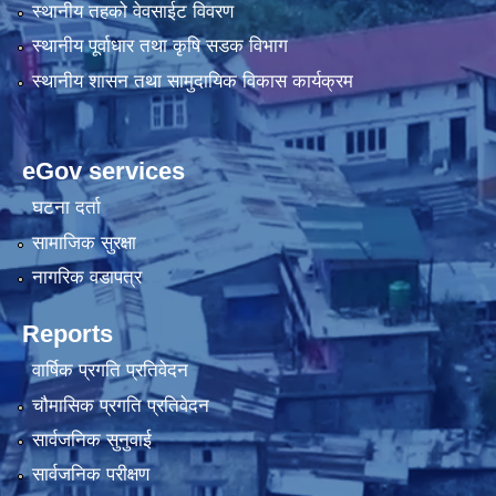
स्थानीय तहको वेवसाईट विवरण
स्थानीय पूर्वाधार तथा कृषि सडक विभाग
स्थानीय शासन तथा सामुदायिक विकास कार्यक्रम
eGov services
घटना दर्ता
सामाजिक सुरक्षा
नागरिक वडापत्र
Reports
वार्षिक प्रगति प्रतिवेदन
चौमासिक प्रगति प्रतिवेदन
सार्वजनिक सुनुवाई
सार्वजनिक परीक्षण