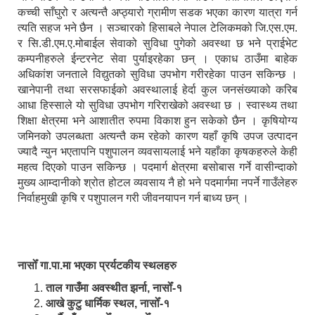
कच्ची साँघुरो र अत्यन्तै अप्ठ्यारो ग्रामीण सडक भएका कारण यात्रा गर्न
त्यति सहज भने छैन । सञ्चारको हिसाबले नेपाल टेलिकमको जि.एस.एम.
र सि.डी.एम.ए.मोबाईल सेवाको सुविधा पुगेको अवस्था छ भने प्राईभेट
कम्पनीहरुले ईन्टरनेट सेवा पुर्याइरहेका छन् । एकाध ठाउँमा बाहेक
अधिकांश जनताले विद्युतको सुविधा उपभोग गरीरहेका पाउन सकिन्छ ।
खानेपानी तथा सरसफाईको अवस्थालाई हेर्दा कुल जनसंख्याको करिब
आधा हिस्साले यो सुविधा उपभोग गरिराखेको अवस्था छ । स्वास्थ्य तथा
शिक्षा क्षेत्रमा भने आशातीत रुपमा विकाश हुन सकेको छैन । कृषियोग्य
जमिनको उपलब्धता अत्यन्तै कम रहेको कारण यहाँ कृषि उपज उत्पादन
ज्यादै न्युन भएतापनि पशुपालन व्यवसायलाई भने यहाँका कृषकहरुले केही
महत्व दिएको पाउन सकिन्छ । पदमार्ग क्षेत्रमा बसोबास गर्ने वासीन्दाको
मुख्य आम्दानीको श्रोत होटल व्यवसाय नै हो भने पदमार्गमा नपर्ने गाउँलेहरु
निर्वाहमुखी कृषि र पशुपालन गरी जीवनयापन गर्न बाध्य छन् ।
नासोँ गा.पा.मा भएका प्रर्यटकीय स्थलहरु
ताल गाउँमा अवस्थीत झर्ना, नासोँ-१
आखे कुटु धार्मिक स्थल, नासोँ-१