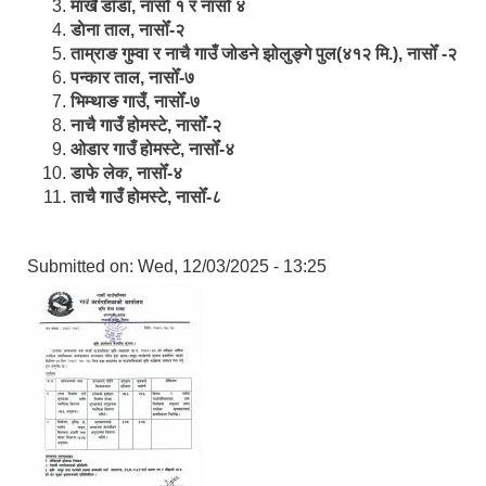
मार्खै डाँडा, नासोँ १ र नासोँ ४
डाेना ताल, नासोँ-२
ताम्राङ गुम्वा र नाचै गाउँ जोडने झोलुङ्गे पुल(४१२ मि.), नासोँ -२
पन्कार ताल, नासोँ-७
भिम्थाङ गाउँ, नासोँ-७
नाचै गाउँ होमस्टे, नासोँ-२
ओ‍‍‌डार गाउँ होमस्टे, नासोँ-४
डाफे लेक, नासोँ-४
ताचै गाउँ होमस्टे, नासोँ-८
Submitted on:
Wed, 12/03/2025 - 13:25