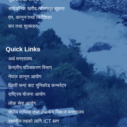
सार्वजनिक खरीद /बोलपत्र सूचना
एन, कानुन तथा निर्देशिका
कर तथा शुल्कहरु
Quick Links
अर्थ मन्त्रालय
केन्द्रीय पञ्जिकरण विभाग
नेपाल कानुन आयोग
प्रिती फन्ट बाट युनिकोड कन्भर्रटर
राष्ट्रिय योजना आयोग
लोक सेवा आयोग
संघीय मामिला तथा स्थानीय विकास मन्त्रालय
स्थानीय तहको लागि ICT ब्लग