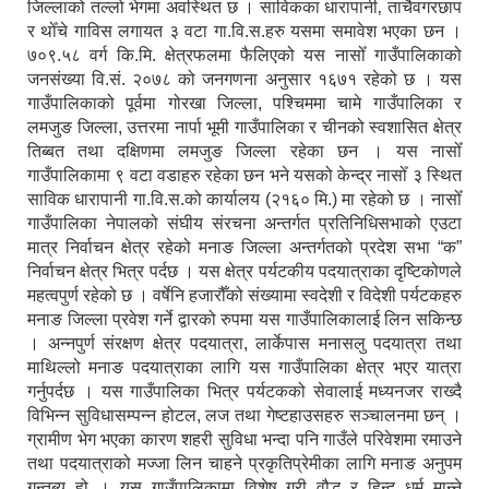
जिल्लाको तल्लो भेगमा अवस्थित छ । साविकका धारापानी‚ ताचैवगरछाप
र थोँचे गाविस लगायत ३ वटा गा.वि.स.हरु यसमा समावेश भएका छन ।
७०९.५८ वर्ग कि.मि. क्षेत्रफलमा फैलिएको यस नासोँ गाउँपालिकाको
जनसंख्या वि.सं. २०७८ को जनगणना अनुसार १६७१ रहेको छ । यस
गाउँपालिकाको पूर्वमा गोरखा जिल्ला, पश्चिममा चामे गाउँपालिका र
लमजुङ जिल्ला, उत्तरमा नार्पा भूमी गाउँपालिका र चीनको स्वशासित क्षेत्र
तिब्बत तथा दक्षिणमा लमजुङ जिल्ला रहेका छन । यस नासोँ
गाउँपालिकामा ९ वटा वडाहरु रहेका छन भने यसको केन्द्र नासोँ ३ स्थित
साविक धारापानी गा.वि.स.को कार्यालय (२१६० मि.) मा रहेको छ । नासोँ
गाउँपालिका नेपालको संघीय संरचना अन्तर्गत प्रतिनिधिसभाको एउटा
मात्र निर्वाचन क्षेत्र रहेको मनाङ जिल्ला अन्तर्गतको प्रदेश सभा “क”
निर्वाचन क्षेत्र भित्र पर्दछ । यस क्षेत्र पर्यटकीय पदयात्राका दृष्टिकोणले
महत्वपुर्ण रहेको छ । वर्षेनि हजारौँको संख्यामा स्वदेशी र विदेशी पर्यटकहरु
मनाङ जिल्ला प्रवेश गर्ने द्वारको रुपमा यस गाउँपालिकालाई लिन सकिन्छ
। अन्नपुर्ण संरक्षण क्षेत्र पदयात्रा, लार्केपास मनासलु पदयात्रा तथा
माथिल्लो मनाङ पदयात्राका लागि यस गाउँपालिका क्षेत्र भएर यात्रा
गर्नुपर्दछ । यस गाउँपालिका भित्र पर्यटकको सेवालाई मध्यनजर राख्दै
विभिन्न सुविधासम्पन्न होटल, लज तथा गेष्टहाउसहरु सञ्चालनमा छन् ।
ग्रामीण भेग भएका कारण शहरी सुविधा भन्दा पनि गाउँले परिवेशमा रमाउने
तथा पदयात्राको मज्जा लिन चाहने प्रकृतिप्रेमीका लागि मनाङ अनुपम
गन्तब्य हो । यस गाउँपालिकामा विशेष गरी वौद्ध र हिन्दु धर्म मान्ने