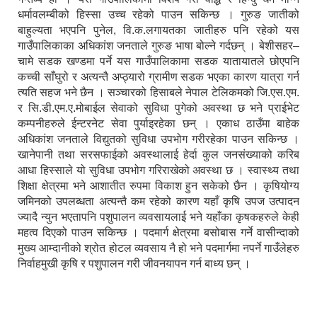
धर्मावलम्बीको हिस्सा उच्च रहेको पाउन सकिन्छ । गुरुङ जातीको
बाहुल्यता भएपनि पुनेल, वि.क.लगायतका जातीहरु पनि रहेको यस
गाउँपालिकाका अधिकांश जनताले गुरुङ भाषा बोल्ने गर्दछन् । बेशीसहर–
चामे सडक खण्डमा पर्ने यस गाउँपालिकामा सडक यातायातले छोएपनि
कच्ची साँघुरो र अत्यन्तै अप्ठ्यारो ग्रामीण सडक भएका कारण यात्रा गर्न
त्यति सहज भने छैन । सञ्चारको हिसाबले नेपाल टेलिकमको जि.एस.एम.
र सि.डी.एम.ए.मोबाईल सेवाको सुविधा पुगेको अवस्था छ भने प्राईभेट
कम्पनीहरुले ईन्टरनेट सेवा पुर्याइरहेका छन् । एकाध ठाउँमा बाहेक
अधिकांश जनताले विद्युतको सुविधा उपभोग गरीरहेका पाउन सकिन्छ ।
खानेपानी तथा सरसफाईको अवस्थालाई हेर्दा कुल जनसंख्याको करिब
आधा हिस्साले यो सुविधा उपभोग गरिराखेको अवस्था छ । स्वास्थ्य तथा
शिक्षा क्षेत्रमा भने आशातीत रुपमा विकाश हुन सकेको छैन । कृषियोग्य
जमिनको उपलब्धता अत्यन्तै कम रहेको कारण यहाँ कृषि उपज उत्पादन
ज्यादै न्युन भएतापनि पशुपालन व्यवसायलाई भने यहाँका कृषकहरुले केही
महत्व दिएको पाउन सकिन्छ । पदमार्ग क्षेत्रमा बसोबास गर्ने वासीन्दाको
मुख्य आम्दानीको श्रोत होटल व्यवसाय नै हो भने पदमार्गमा नपर्ने गाउँलेहरु
निर्वाहमुखी कृषि र पशुपालन गरी जीवनयापन गर्न बाध्य छन् ।