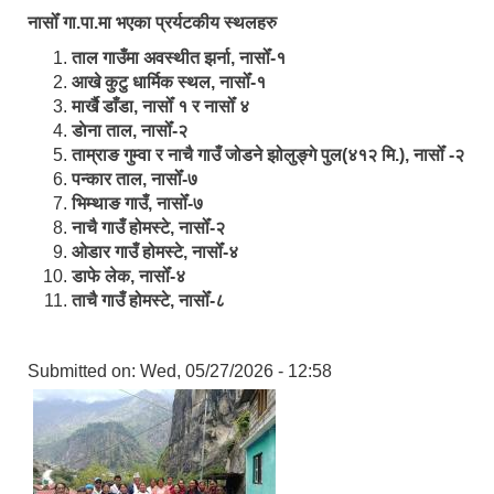
नासोँ गा.पा.मा भएका प्रर्यटकीय स्थलहरु
ताल गाउँमा अवस्थीत झर्ना, नासोँ-१
आखे कुटु धार्मिक स्थल, नासोँ-१
मार्खै डाँडा, नासोँ १ र नासोँ ४
डाेना ताल, नासोँ-२
ताम्राङ गुम्वा र नाचै गाउँ जोडने झोलुङ्गे पुल(४१२ मि.), नासोँ -२
पन्कार ताल, नासोँ-७
भिम्थाङ गाउँ, नासोँ-७
नाचै गाउँ होमस्टे, नासोँ-२
ओ‍‍‌डार गाउँ होमस्टे, नासोँ-४
डाफे लेक, नासोँ-४
ताचै गाउँ होमस्टे, नासोँ-८
Submitted on:
Wed, 05/27/2026 - 12:58