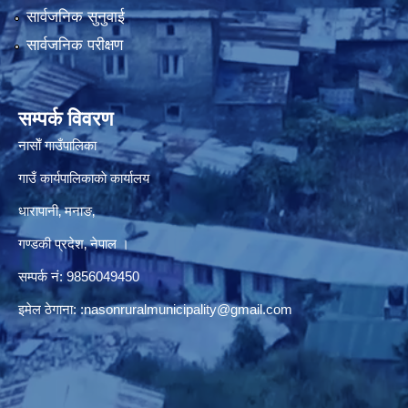
सार्वजनिक सुनुवाई
सार्वजनिक परीक्षण
सम्पर्क विवरण
नासाेँ गाउँपालिका
गाउँ कार्यपालिकाकाे कार्यालय
धारापानी‚ मनाङ‚
गण्डकी प्रदेश‚ नेपाल ।
सम्पर्क न‌ं‍: 9856049450
इमेल ठेगाना:
:nasonruralmunicipality@gmail.com