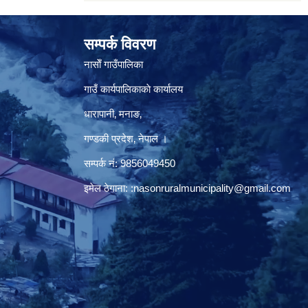
सम्पर्क विवरण
नासाेँ गाउँपालिका
गाउँ कार्यपालिकाकाे कार्यालय
धारापानी‚ मनाङ‚
गण्डकी प्रदेश‚ नेपाल ।
सम्पर्क न‌ं‍: 9856049450
इमेल ठेगाना:
:nasonruralmunicipality@gmail.com