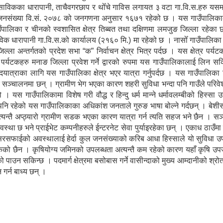
। साविकका धारापानी‚ ताचैवगरछाप र थोँचे गाविस लगायत ३ वटा गा.वि.स.हरु यस
 जनसंख्या वि.सं. २०७८ को जनगणना अनुसार १६७१ रहेको छ । यस गाउँपालिकाको
गाउँपालिका र चीनको स्वशासित क्षेत्र तिब्बत तथा दक्षिणमा लमजुङ जिल्ला रहेक
विक धारापानी गा.वि.स.को कार्यालय (२१६० मि.) मा रहेको छ । नासोँ गाउँपालिक
ल्ला अन्तर्गतको प्रदेश सभा “क” निर्वाचन क्षेत्र भित्र पर्दछ । यस क्षेत्र पर्य
ेशी पर्यटकहरु मनाङ जिल्ला प्रवेश गर्ने द्वारको रुपमा यस गाउँपालिकालाई लिन सकि
पदयात्राका लागि यस गाउँपालिका क्षेत्र भएर यात्रा गर्नुपर्दछ । यस गाउँपालिका
ु सञ्चालनमा छन् । ग्रामीण भेग भएका कारण शहरी सुविधा भन्दा पनि गाउँले परिव
 यस गाउँपालिकामा विशेष गरी वौद्ध र हिन्दु धर्म मान्ने धर्मावलम्बीको हिस्सा 
पनि रहेको यस गाउँपालिकाका अधिकांश जनताले गुरुङ भाषा बोल्ने गर्दछन् । बे
्यन्तै अप्ठ्यारो ग्रामीण सडक भएका कारण यात्रा गर्न त्यति सहज भने छैन । स
्था छ भने प्राईभेट कम्पनीहरुले ईन्टरनेट सेवा पुर्याइरहेका छन् । एकाध ठाउँम
सरसफाईको अवस्थालाई हेर्दा कुल जनसंख्याको करिब आधा हिस्साले यो सुविधा उ
सकेको छैन । कृषियोग्य जमिनको उपलब्धता अत्यन्तै कम रहेको कारण यहाँ कृषि उपज
पाउन सकिन्छ । पदमार्ग क्षेत्रमा बसोबास गर्ने वासीन्दाको मुख्य आम्दानीको श्र
 गर्न बाध्य छन् ।