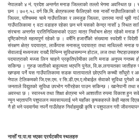
नेपालको ४ नं. प्रदेश अन्तर्गत मनाङ जिल्लाको तल्लो भेगमा अवस्थित छ 
छन । ७०९.५८ वर्ग कि.मि. क्षेत्रफलमा फैलिएको यस नासोँ गाउँपालिकाको
जिल्ला, पश्चिममा चामे गाउँपालिका र लमजुङ जिल्ला, उत्तरमा नार्पा भूमी 
गाउँपालिकामा ९ वटा वडाहरु रहेका छन भने यसको केन्द्र नासोँ ३ स्थित सा
संरचना अन्तर्गत प्रतिनिधिसभाको एउटा मात्र निर्वाचन क्षेत्र रहेको मनाङ जि
दृष्टिकोणले महत्वपुर्ण रहेको छ । वर्षेनि हजारौँको संख्यामा स्वदेशी र विद
संरक्षण क्षेत्र पदयात्रा, लार्केपास मनासलु पदयात्रा तथा माथिल्लो मनाङ 
सेवालाई मध्यनजर राख्दै विभिन्न सुविधासम्पन्न होटल, लज तथा गेष्टहाउसहर
पदयात्राको मज्जा लिन चाहने प्रकृतिप्रेमीका लागि मनाङ अनुपम गन्तब्य हो ।
सकिन्छ । गुरुङ जातीको बाहुल्यता भएपनि पुनेल, वि.क.लगायतका जातीहरु 
खण्डमा पर्ने यस गाउँपालिकामा सडक यातायातले छोएपनि कच्ची साँघुरो र अत
नेपाल टेलिकमको जि.एस.एम. र सि.डी.एम.ए.मोबाईल सेवाको सुविधा पुगेको अवस
जनताले विद्युतको सुविधा उपभोग गरीरहेका पाउन सकिन्छ । खानेपानी तथा 
अवस्था छ । स्वास्थ्य तथा शिक्षा क्षेत्रमा भने आशातीत रुपमा विकाश हुन 
न्युन भएतापनि पशुपालन व्यवसायलाई भने यहाँका कृषकहरुले केही महत्व दिएको 
नै हो भने पदमार्गमा नपर्ने गाउँलेहरु निर्वाहमुखी कृषि र पशुपालन गरी जीवनयापन
नासोँ गा.पा.मा भएका प्रर्यटकीय स्थलहरु