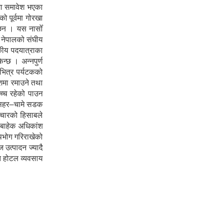
मा समावेश भएका
 पूर्वमा गोरखा
ा छन । यस नासोँ
ा नेपालको संघीय
टकीय पदयात्राका
न्छ । अन्नपुर्ण
 भित्र पर्यटकको
ेशमा रमाउने तथा
उच्च रहेको पाउन
शीसहर–चामे सडक
ञ्चारको हिसाबले
ा बाहेक अधिकांश
पभोग गरिराखेको
 उत्पादन ज्यादै
ोत होटल व्यवसाय