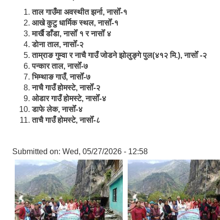
ताल गाउँमा अवस्थीत झर्ना, नासोँ-१
आखे कुटु धार्मिक स्थल, नासोँ-१
मार्खै डाँडा, नासोँ १ र नासोँ ४
डाेना ताल, नासोँ-२
ताम्राङ गुम्वा र नाचै गाउँ जोडने झोलुङ्गे पुल(४१२ मि.), नासोँ -२
पन्कार ताल, नासोँ-७
भिम्थाङ गाउँ, नासोँ-७
नाचै गाउँ होमस्टे, नासोँ-२
ओ‍‍‌डार गाउँ होमस्टे, नासोँ-४
डाफे लेक, नासोँ-४
ताचै गाउँ होमस्टे, नासोँ-८
Submitted on:
Wed, 05/27/2026 - 12:58