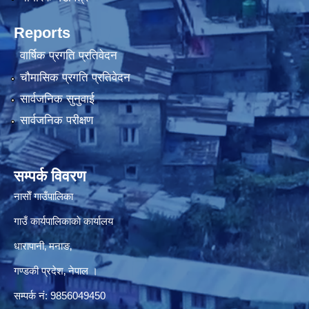
Reports
वार्षिक प्रगति प्रतिवेदन
चौमासिक प्रगति प्रतिवेदन
सार्वजनिक सुनुवाई
सार्वजनिक परीक्षण
सम्पर्क विवरण
नासाेँ गाउँपालिका
गाउँ कार्यपालिकाकाे कार्यालय
धारापानी‚ मनाङ‚
गण्डकी प्रदेश‚ नेपाल ।
सम्पर्क न‌ं‍: 9856049450