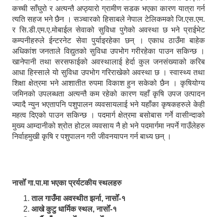
कच्ची साँघुरो र अत्यन्तै अप्ठ्यारो ग्रामीण सडक भएका कारण यात्रा गर्न
त्यति सहज भने छैन । सञ्चारको हिसाबले नेपाल टेलिकमको जि.एस.एम.
र सि.डी.एम.ए.मोबाईल सेवाको सुविधा पुगेको अवस्था छ भने प्राईभेट
कम्पनीहरुले ईन्टरनेट सेवा पुर्याइरहेका छन् । एकाध ठाउँमा बाहेक
अधिकांश जनताले विद्युतको सुविधा उपभोग गरीरहेका पाउन सकिन्छ ।
खानेपानी तथा सरसफाईको अवस्थालाई हेर्दा कुल जनसंख्याको करिब
आधा हिस्साले यो सुविधा उपभोग गरिराखेको अवस्था छ । स्वास्थ्य तथा
शिक्षा क्षेत्रमा भने आशातीत रुपमा विकाश हुन सकेको छैन । कृषियोग्य
जमिनको उपलब्धता अत्यन्तै कम रहेको कारण यहाँ कृषि उपज उत्पादन
ज्यादै न्युन भएतापनि पशुपालन व्यवसायलाई भने यहाँका कृषकहरुले केही
महत्व दिएको पाउन सकिन्छ । पदमार्ग क्षेत्रमा बसोबास गर्ने वासीन्दाको
मुख्य आम्दानीको श्रोत होटल व्यवसाय नै हो भने पदमार्गमा नपर्ने गाउँलेहरु
निर्वाहमुखी कृषि र पशुपालन गरी जीवनयापन गर्न बाध्य छन् ।
नासोँ गा.पा.मा भएका प्रर्यटकीय स्थलहरु
ताल गाउँमा अवस्थीत झर्ना, नासोँ-१
आखे कुटु धार्मिक स्थल, नासोँ-१