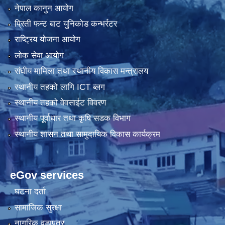
नेपाल कानुन आयोग
प्रिती फन्ट बाट युनिकोड कन्भर्रटर
राष्ट्रिय योजना आयोग
लोक सेवा आयोग
संघीय मामिला तथा स्थानीय विकास मन्त्रालय
स्थानीय तहको लागि ICT ब्लग
स्थानीय तहको वेवसाईट विवरण
स्थानीय पूर्वाधार तथा कृषि सडक विभाग
स्थानीय शासन तथा सामुदायिक विकास कार्यक्रम
eGov services
घटना दर्ता
सामाजिक सुरक्षा
नागरिक वडापत्र