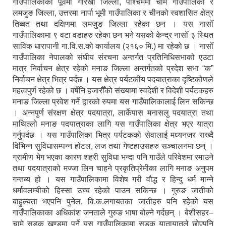
गाउँपालिकाको पूर्वमा गोरखा जिल्ला, पश्चिममा चामे गाउँपालिका र
लमजुङ जिल्ला, उत्तरमा नार्पा भूमी गाउँपालिका र चीनको स्वशासित क्षेत्र
तिब्बत तथा दक्षिणमा लमजुङ जिल्ला रहेका छन । यस नासोँ
गाउँपालिकामा ९ वटा वडाहरु रहेका छन भने यसको केन्द्र नासोँ ३ स्थित
साविक धारापानी गा.वि.स.को कार्यालय (२१६० मि.) मा रहेको छ । नासोँ
गाउँपालिका नेपालको संघीय संरचना अन्तर्गत प्रतिनिधिसभाको एउटा
मात्र निर्वाचन क्षेत्र रहेको मनाङ जिल्ला अन्तर्गतको प्रदेश सभा “क”
निर्वाचन क्षेत्र भित्र पर्दछ । यस क्षेत्र पर्यटकीय पदयात्राका दृष्टिकोणले
महत्वपुर्ण रहेको छ । वर्षेनि हजारौँको संख्यामा स्वदेशी र विदेशी पर्यटकहरु
मनाङ जिल्ला प्रवेश गर्ने द्वारको रुपमा यस गाउँपालिकालाई लिन सकिन्छ
। अन्नपुर्ण संरक्षण क्षेत्र पदयात्रा, लार्केपास मनासलु पदयात्रा तथा
माथिल्लो मनाङ पदयात्राका लागि यस गाउँपालिका क्षेत्र भएर यात्रा
गर्नुपर्दछ । यस गाउँपालिका भित्र पर्यटकको सेवालाई मध्यनजर राख्दै
विभिन्न सुविधासम्पन्न होटल, लज तथा गेष्टहाउसहरु सञ्चालनमा छन् ।
ग्रामीण भेग भएका कारण शहरी सुविधा भन्दा पनि गाउँले परिवेशमा रमाउने
तथा पदयात्राको मज्जा लिन चाहने प्रकृतिप्रेमीका लागि मनाङ अनुपम
गन्तब्य हो । यस गाउँपालिकामा विशेष गरी वौद्ध र हिन्दु धर्म मान्ने
धर्मावलम्बीको हिस्सा उच्च रहेको पाउन सकिन्छ । गुरुङ जातीको
बाहुल्यता भएपनि पुनेल, वि.क.लगायतका जातीहरु पनि रहेको यस
गाउँपालिकाका अधिकांश जनताले गुरुङ भाषा बोल्ने गर्दछन् । बेशीसहर–
चामे सडक खण्डमा पर्ने यस गाउँपालिकामा सडक यातायातले छोएपनि