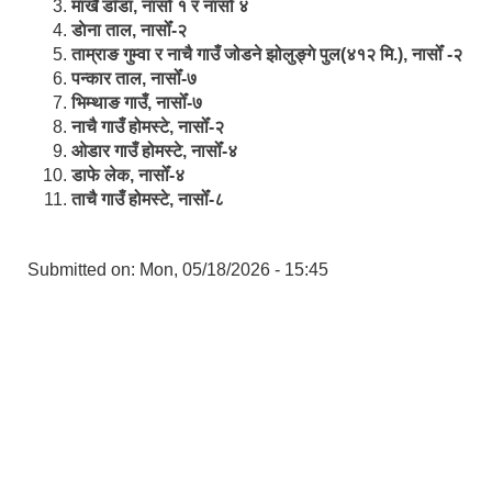
मार्खै डाँडा, नासोँ १ र नासोँ ४
डाेना ताल, नासोँ-२
ताम्राङ गुम्वा र नाचै गाउँ जोडने झोलुङ्गे पुल(४१२ मि.), नासोँ -२
पन्कार ताल, नासोँ-७
भिम्थाङ गाउँ, नासोँ-७
नाचै गाउँ होमस्टे, नासोँ-२
ओ‍‍‌डार गाउँ होमस्टे, नासोँ-४
डाफे लेक, नासोँ-४
ताचै गाउँ होमस्टे, नासोँ-८
Submitted on:
Mon, 05/18/2026 - 15:45