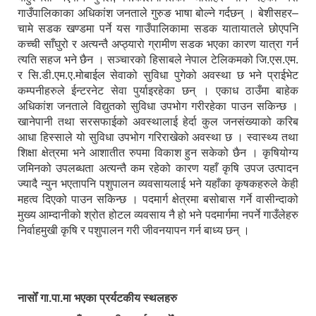
गाउँपालिकाका अधिकांश जनताले गुरुङ भाषा बोल्ने गर्दछन् । बेशीसहर–
चामे सडक खण्डमा पर्ने यस गाउँपालिकामा सडक यातायातले छोएपनि
कच्ची साँघुरो र अत्यन्तै अप्ठ्यारो ग्रामीण सडक भएका कारण यात्रा गर्न
त्यति सहज भने छैन । सञ्चारको हिसाबले नेपाल टेलिकमको जि.एस.एम.
र सि.डी.एम.ए.मोबाईल सेवाको सुविधा पुगेको अवस्था छ भने प्राईभेट
कम्पनीहरुले ईन्टरनेट सेवा पुर्याइरहेका छन् । एकाध ठाउँमा बाहेक
अधिकांश जनताले विद्युतको सुविधा उपभोग गरीरहेका पाउन सकिन्छ ।
खानेपानी तथा सरसफाईको अवस्थालाई हेर्दा कुल जनसंख्याको करिब
आधा हिस्साले यो सुविधा उपभोग गरिराखेको अवस्था छ । स्वास्थ्य तथा
शिक्षा क्षेत्रमा भने आशातीत रुपमा विकाश हुन सकेको छैन । कृषियोग्य
जमिनको उपलब्धता अत्यन्तै कम रहेको कारण यहाँ कृषि उपज उत्पादन
ज्यादै न्युन भएतापनि पशुपालन व्यवसायलाई भने यहाँका कृषकहरुले केही
महत्व दिएको पाउन सकिन्छ । पदमार्ग क्षेत्रमा बसोबास गर्ने वासीन्दाको
मुख्य आम्दानीको श्रोत होटल व्यवसाय नै हो भने पदमार्गमा नपर्ने गाउँलेहरु
निर्वाहमुखी कृषि र पशुपालन गरी जीवनयापन गर्न बाध्य छन् ।
नासोँ गा.पा.मा भएका प्रर्यटकीय स्थलहरु