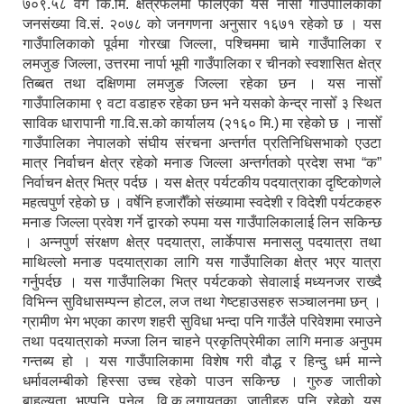
७०९.५८ वर्ग कि.मि. क्षेत्रफलमा फैलिएको यस नासोँ गाउँपालिकाको
जनसंख्या वि.सं. २०७८ को जनगणना अनुसार १६७१ रहेको छ । यस
गाउँपालिकाको पूर्वमा गोरखा जिल्ला, पश्चिममा चामे गाउँपालिका र
लमजुङ जिल्ला, उत्तरमा नार्पा भूमी गाउँपालिका र चीनको स्वशासित क्षेत्र
तिब्बत तथा दक्षिणमा लमजुङ जिल्ला रहेका छन । यस नासोँ
गाउँपालिकामा ९ वटा वडाहरु रहेका छन भने यसको केन्द्र नासोँ ३ स्थित
साविक धारापानी गा.वि.स.को कार्यालय (२१६० मि.) मा रहेको छ । नासोँ
गाउँपालिका नेपालको संघीय संरचना अन्तर्गत प्रतिनिधिसभाको एउटा
मात्र निर्वाचन क्षेत्र रहेको मनाङ जिल्ला अन्तर्गतको प्रदेश सभा “क”
निर्वाचन क्षेत्र भित्र पर्दछ । यस क्षेत्र पर्यटकीय पदयात्राका दृष्टिकोणले
महत्वपुर्ण रहेको छ । वर्षेनि हजारौँको संख्यामा स्वदेशी र विदेशी पर्यटकहरु
मनाङ जिल्ला प्रवेश गर्ने द्वारको रुपमा यस गाउँपालिकालाई लिन सकिन्छ
। अन्नपुर्ण संरक्षण क्षेत्र पदयात्रा, लार्केपास मनासलु पदयात्रा तथा
माथिल्लो मनाङ पदयात्राका लागि यस गाउँपालिका क्षेत्र भएर यात्रा
गर्नुपर्दछ । यस गाउँपालिका भित्र पर्यटकको सेवालाई मध्यनजर राख्दै
विभिन्न सुविधासम्पन्न होटल, लज तथा गेष्टहाउसहरु सञ्चालनमा छन् ।
ग्रामीण भेग भएका कारण शहरी सुविधा भन्दा पनि गाउँले परिवेशमा रमाउने
तथा पदयात्राको मज्जा लिन चाहने प्रकृतिप्रेमीका लागि मनाङ अनुपम
गन्तब्य हो । यस गाउँपालिकामा विशेष गरी वौद्ध र हिन्दु धर्म मान्ने
धर्मावलम्बीको हिस्सा उच्च रहेको पाउन सकिन्छ । गुरुङ जातीको
बाहुल्यता भएपनि पुनेल, वि.क.लगायतका जातीहरु पनि रहेको यस