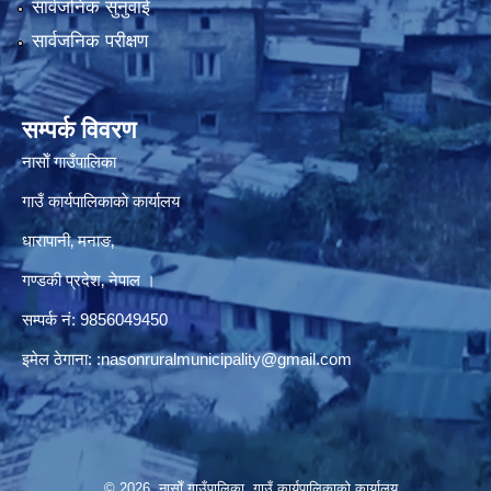
सार्वजनिक सुनुवाई
सार्वजनिक परीक्षण
सम्पर्क विवरण
नासाेँ गाउँपालिका
गाउँ कार्यपालिकाकाे कार्यालय
धारापानी‚ मनाङ‚
गण्डकी प्रदेश‚ नेपाल ।
सम्पर्क न‌ं‍: 9856049450
इमेल ठेगाना:
:nasonruralmunicipality@gmail.com
© 2026 नासाेँ गाउँपालिका, गाउँ कार्यपालिकाकाे कार्यालय