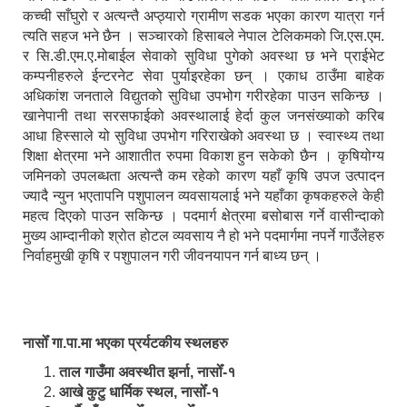
कच्ची साँघुरो र अत्यन्तै अप्ठ्यारो ग्रामीण सडक भएका कारण यात्रा गर्न
त्यति सहज भने छैन । सञ्चारको हिसाबले नेपाल टेलिकमको जि.एस.एम.
र सि.डी.एम.ए.मोबाईल सेवाको सुविधा पुगेको अवस्था छ भने प्राईभेट
कम्पनीहरुले ईन्टरनेट सेवा पुर्याइरहेका छन् । एकाध ठाउँमा बाहेक
अधिकांश जनताले विद्युतको सुविधा उपभोग गरीरहेका पाउन सकिन्छ ।
खानेपानी तथा सरसफाईको अवस्थालाई हेर्दा कुल जनसंख्याको करिब
आधा हिस्साले यो सुविधा उपभोग गरिराखेको अवस्था छ । स्वास्थ्य तथा
शिक्षा क्षेत्रमा भने आशातीत रुपमा विकाश हुन सकेको छैन । कृषियोग्य
जमिनको उपलब्धता अत्यन्तै कम रहेको कारण यहाँ कृषि उपज उत्पादन
ज्यादै न्युन भएतापनि पशुपालन व्यवसायलाई भने यहाँका कृषकहरुले केही
महत्व दिएको पाउन सकिन्छ । पदमार्ग क्षेत्रमा बसोबास गर्ने वासीन्दाको
मुख्य आम्दानीको श्रोत होटल व्यवसाय नै हो भने पदमार्गमा नपर्ने गाउँलेहरु
निर्वाहमुखी कृषि र पशुपालन गरी जीवनयापन गर्न बाध्य छन् ।
नासोँ गा.पा.मा भएका प्रर्यटकीय स्थलहरु
ताल गाउँमा अवस्थीत झर्ना, नासोँ-१
आखे कुटु धार्मिक स्थल, नासोँ-१