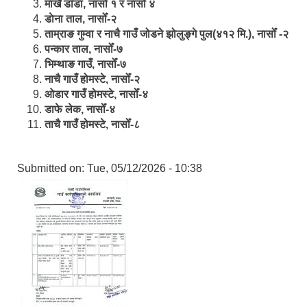
मार्खै डाँडा, नासोँ १ र नासोँ ४
डाेना ताल, नासोँ-२
ताम्राङ गुम्वा र नाचै गाउँ जोडने झोलुङ्गे पुल(४१२ मि.), नासोँ -२
पन्कार ताल, नासोँ-७
भिम्थाङ गाउँ, नासोँ-७
नाचै गाउँ होमस्टे, नासोँ-२
ओ‍‍‌डार गाउँ होमस्टे, नासोँ-४
डाफे लेक, नासोँ-४
ताचै गाउँ होमस्टे, नासोँ-८
Submitted on:
Tue, 05/12/2026 - 10:38