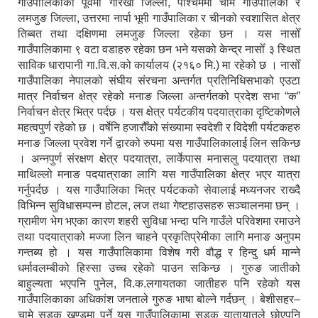
गाउँपालिकाको पूर्वमा गोरखा जिल्ला, पश्चिममा चामे गाउँपालिका र
लमजुङ जिल्ला, उत्तरमा नार्पा भूमी गाउँपालिका र चीनको स्वशासित क्षेत्र
तिब्बत तथा दक्षिणमा लमजुङ जिल्ला रहेका छन । यस नासोँ
गाउँपालिकामा ९ वटा वडाहरु रहेका छन भने यसको केन्द्र नासोँ ३ स्थित
साविक धारापानी गा.वि.स.को कार्यालय (२१६० मि.) मा रहेको छ । नासोँ
गाउँपालिका नेपालको संघीय संरचना अन्तर्गत प्रतिनिधिसभाको एउटा
मात्र निर्वाचन क्षेत्र रहेको मनाङ जिल्ला अन्तर्गतको प्रदेश सभा “क”
निर्वाचन क्षेत्र भित्र पर्दछ । यस क्षेत्र पर्यटकीय पदयात्राका दृष्टिकोणले
महत्वपुर्ण रहेको छ । वर्षेनि हजारौँको संख्यामा स्वदेशी र विदेशी पर्यटकहरु
मनाङ जिल्ला प्रवेश गर्ने द्वारको रुपमा यस गाउँपालिकालाई लिन सकिन्छ
। अन्नपुर्ण संरक्षण क्षेत्र पदयात्रा, लार्केपास मनासलु पदयात्रा तथा
माथिल्लो मनाङ पदयात्राका लागि यस गाउँपालिका क्षेत्र भएर यात्रा
गर्नुपर्दछ । यस गाउँपालिका भित्र पर्यटकको सेवालाई मध्यनजर राख्दै
विभिन्न सुविधासम्पन्न होटल, लज तथा गेष्टहाउसहरु सञ्चालनमा छन् ।
ग्रामीण भेग भएका कारण शहरी सुविधा भन्दा पनि गाउँले परिवेशमा रमाउने
तथा पदयात्राको मज्जा लिन चाहने प्रकृतिप्रेमीका लागि मनाङ अनुपम
गन्तब्य हो । यस गाउँपालिकामा विशेष गरी वौद्ध र हिन्दु धर्म मान्ने
धर्मावलम्बीको हिस्सा उच्च रहेको पाउन सकिन्छ । गुरुङ जातीको
बाहुल्यता भएपनि पुनेल, वि.क.लगायतका जातीहरु पनि रहेको यस
गाउँपालिकाका अधिकांश जनताले गुरुङ भाषा बोल्ने गर्दछन् । बेशीसहर–
चामे सडक खण्डमा पर्ने यस गाउँपालिकामा सडक यातायातले छोएपनि