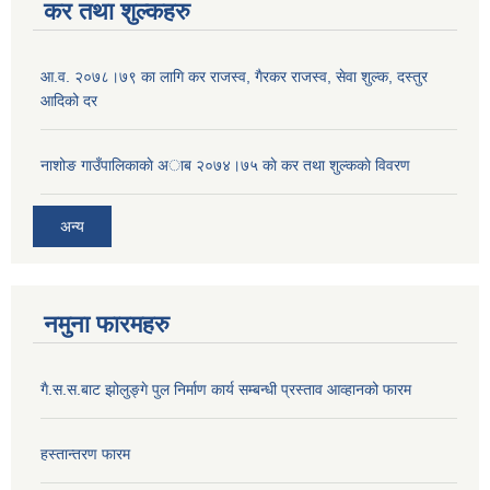
कर तथा शुल्कहरु
आ‍.व. २०७८।७९ का लागि कर राजस्व, गैरकर राजस्व, सेवा शुल्क, दस्तुर
आदिको दर
नाशोङ गाउँपालिकाकाे अा‍ब‍ २०७४।७५ काे कर तथा शुल्ककाे विवरण
अन्य
नमुना फारमहरु
गै.स.स.बाट झोलुङ्गे पुल निर्माण कार्य सम्बन्धी प्रस्ताव आव्हानको फारम
हस्तान्तरण फारम