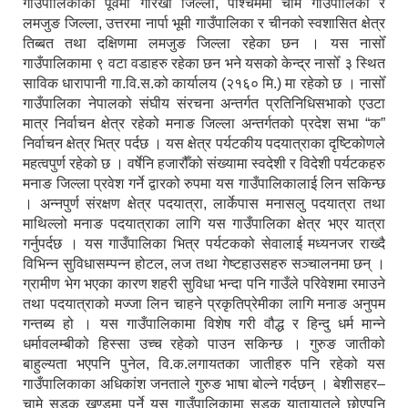
गाउँपालिकाको पूर्वमा गोरखा जिल्ला, पश्चिममा चामे गाउँपालिका र
लमजुङ जिल्ला, उत्तरमा नार्पा भूमी गाउँपालिका र चीनको स्वशासित क्षेत्र
तिब्बत तथा दक्षिणमा लमजुङ जिल्ला रहेका छन । यस नासोँ
गाउँपालिकामा ९ वटा वडाहरु रहेका छन भने यसको केन्द्र नासोँ ३ स्थित
साविक धारापानी गा.वि.स.को कार्यालय (२१६० मि.) मा रहेको छ । नासोँ
गाउँपालिका नेपालको संघीय संरचना अन्तर्गत प्रतिनिधिसभाको एउटा
मात्र निर्वाचन क्षेत्र रहेको मनाङ जिल्ला अन्तर्गतको प्रदेश सभा “क”
निर्वाचन क्षेत्र भित्र पर्दछ । यस क्षेत्र पर्यटकीय पदयात्राका दृष्टिकोणले
महत्वपुर्ण रहेको छ । वर्षेनि हजारौँको संख्यामा स्वदेशी र विदेशी पर्यटकहरु
मनाङ जिल्ला प्रवेश गर्ने द्वारको रुपमा यस गाउँपालिकालाई लिन सकिन्छ
। अन्नपुर्ण संरक्षण क्षेत्र पदयात्रा, लार्केपास मनासलु पदयात्रा तथा
माथिल्लो मनाङ पदयात्राका लागि यस गाउँपालिका क्षेत्र भएर यात्रा
गर्नुपर्दछ । यस गाउँपालिका भित्र पर्यटकको सेवालाई मध्यनजर राख्दै
विभिन्न सुविधासम्पन्न होटल, लज तथा गेष्टहाउसहरु सञ्चालनमा छन् ।
ग्रामीण भेग भएका कारण शहरी सुविधा भन्दा पनि गाउँले परिवेशमा रमाउने
तथा पदयात्राको मज्जा लिन चाहने प्रकृतिप्रेमीका लागि मनाङ अनुपम
गन्तब्य हो । यस गाउँपालिकामा विशेष गरी वौद्ध र हिन्दु धर्म मान्ने
धर्मावलम्बीको हिस्सा उच्च रहेको पाउन सकिन्छ । गुरुङ जातीको
बाहुल्यता भएपनि पुनेल, वि.क.लगायतका जातीहरु पनि रहेको यस
गाउँपालिकाका अधिकांश जनताले गुरुङ भाषा बोल्ने गर्दछन् । बेशीसहर–
चामे सडक खण्डमा पर्ने यस गाउँपालिकामा सडक यातायातले छोएपनि