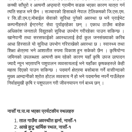
कच्ची साँघुरो र अत्यन्तै अप्ठ्यारो ग्रामीण सडक भएका कारण यात्रा गर्न
त्यति सहज भने छैन । सञ्चारको हिसाबले नेपाल टेलिकमको जि.एस.एम.
र सि.डी.एम.ए.मोबाईल सेवाको सुविधा पुगेको अवस्था छ भने प्राईभेट
कम्पनीहरुले ईन्टरनेट सेवा पुर्याइरहेका छन् । एकाध ठाउँमा बाहेक
अधिकांश जनताले विद्युतको सुविधा उपभोग गरीरहेका पाउन सकिन्छ ।
खानेपानी तथा सरसफाईको अवस्थालाई हेर्दा कुल जनसंख्याको करिब
आधा हिस्साले यो सुविधा उपभोग गरिराखेको अवस्था छ । स्वास्थ्य तथा
शिक्षा क्षेत्रमा भने आशातीत रुपमा विकाश हुन सकेको छैन । कृषियोग्य
जमिनको उपलब्धता अत्यन्तै कम रहेको कारण यहाँ कृषि उपज उत्पादन
ज्यादै न्युन भएतापनि पशुपालन व्यवसायलाई भने यहाँका कृषकहरुले केही
महत्व दिएको पाउन सकिन्छ । पदमार्ग क्षेत्रमा बसोबास गर्ने वासीन्दाको
मुख्य आम्दानीको श्रोत होटल व्यवसाय नै हो भने पदमार्गमा नपर्ने गाउँलेहरु
निर्वाहमुखी कृषि र पशुपालन गरी जीवनयापन गर्न बाध्य छन् ।
नासोँ गा.पा.मा भएका प्रर्यटकीय स्थलहरु
ताल गाउँमा अवस्थीत झर्ना, नासोँ-१
आखे कुटु धार्मिक स्थल, नासोँ-१