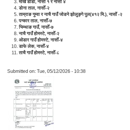
मार्खै डाँडा, नासोँ १ र नासोँ ४
डाेना ताल, नासोँ-२
ताम्राङ गुम्वा र नाचै गाउँ जोडने झोलुङ्गे पुल(४१२ मि.), नासोँ -२
पन्कार ताल, नासोँ-७
भिम्थाङ गाउँ, नासोँ-७
नाचै गाउँ होमस्टे, नासोँ-२
ओ‍‍‌डार गाउँ होमस्टे, नासोँ-४
डाफे लेक, नासोँ-४
ताचै गाउँ होमस्टे, नासोँ-८
Submitted on:
Tue, 05/12/2026 - 10:38