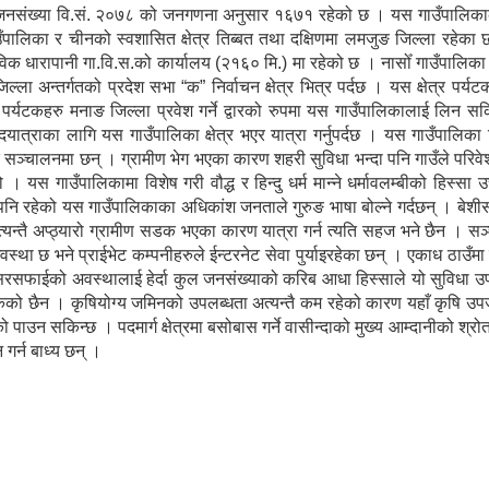
 जनसंख्या वि.सं. २०७८ को जनगणना अनुसार १६७१ रहेको छ । यस गाउँपालिकाको
गाउँपालिका र चीनको स्वशासित क्षेत्र तिब्बत तथा दक्षिणमा लमजुङ जिल्ला रहेक
विक धारापानी गा.वि.स.को कार्यालय (२१६० मि.) मा रहेको छ । नासोँ गाउँपालिक
ल्ला अन्तर्गतको प्रदेश सभा “क” निर्वाचन क्षेत्र भित्र पर्दछ । यस क्षेत्र पर्य
ेशी पर्यटकहरु मनाङ जिल्ला प्रवेश गर्ने द्वारको रुपमा यस गाउँपालिकालाई लिन सकि
पदयात्राका लागि यस गाउँपालिका क्षेत्र भएर यात्रा गर्नुपर्दछ । यस गाउँपालिका
ु सञ्चालनमा छन् । ग्रामीण भेग भएका कारण शहरी सुविधा भन्दा पनि गाउँले परिव
 यस गाउँपालिकामा विशेष गरी वौद्ध र हिन्दु धर्म मान्ने धर्मावलम्बीको हिस्सा 
पनि रहेको यस गाउँपालिकाका अधिकांश जनताले गुरुङ भाषा बोल्ने गर्दछन् । बे
्यन्तै अप्ठ्यारो ग्रामीण सडक भएका कारण यात्रा गर्न त्यति सहज भने छैन । स
्था छ भने प्राईभेट कम्पनीहरुले ईन्टरनेट सेवा पुर्याइरहेका छन् । एकाध ठाउँम
सरसफाईको अवस्थालाई हेर्दा कुल जनसंख्याको करिब आधा हिस्साले यो सुविधा उ
सकेको छैन । कृषियोग्य जमिनको उपलब्धता अत्यन्तै कम रहेको कारण यहाँ कृषि उपज
पाउन सकिन्छ । पदमार्ग क्षेत्रमा बसोबास गर्ने वासीन्दाको मुख्य आम्दानीको श्र
 गर्न बाध्य छन् ।