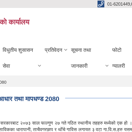
01-6201449,
काे कार्यालय
विधुतीय शुसासन
प्रतिवेदन
सूचना तथा
फोटो
सेवा
जानकारी
ग्यालरी
2080
त आधार तथा मापधण्ड 2080
ल सरकारबाट २०७३ साल फाल्गुण २७ गते गठित स्थानीय तहहरु मध्येको एक हो ।
। साविकका धारापानी‚ ताचैवगरछाप र थोँचे गाविस लगायत ३ वटा गा.वि.स.हरु यस