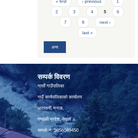
Pages
« first
‹ previous
1
2
3
4
5
6
7
8
next ›
last »
अन्य
सम्पर्क विवरण
नासाेँ गाउँपालिका
गाउँ कार्यपालिकाकाे कार्यालय
धारापानी‚ मनाङ‚
गण्डकी प्रदेश‚ नेपाल ।
सम्पर्क न‌ं‍: 9856049450