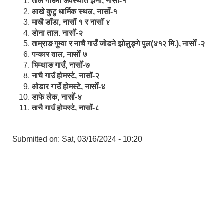
ताल गाउँमा अवस्थीत झर्ना, नासोँ-१
आखे कुटु धार्मिक स्थल, नासोँ-१
मार्खै डाँडा, नासोँ १ र नासोँ ४
डाेना ताल, नासोँ-२
ताम्राङ गुम्वा र नाचै गाउँ जोडने झोलुङ्गे पुल(४१२ मि.), नासोँ -२
पन्कार ताल, नासोँ-७
भिम्थाङ गाउँ, नासोँ-७
नाचै गाउँ होमस्टे, नासोँ-२
ओ‍‍‌डार गाउँ होमस्टे, नासोँ-४
डाफे लेक, नासोँ-४
ताचै गाउँ होमस्टे, नासोँ-८
Submitted on:
Sat, 03/16/2024 - 10:20