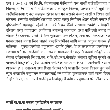
छन । ७०९.५८ वर्ग कि.मि. क्षेत्रफलमा फैलिएको यस नासोँ गाउँपालिकाको
जिल्ला, पश्चिममा चामे गाउँपालिका र लमजुङ जिल्ला, उत्तरमा नार्पा भूमी 
गाउँपालिकामा ९ वटा वडाहरु रहेका छन भने यसको केन्द्र नासोँ ३ स्थित सा
संरचना अन्तर्गत प्रतिनिधिसभाको एउटा मात्र निर्वाचन क्षेत्र रहेको मनाङ जि
दृष्टिकोणले महत्वपुर्ण रहेको छ । वर्षेनि हजारौँको संख्यामा स्वदेशी र विद
संरक्षण क्षेत्र पदयात्रा, लार्केपास मनासलु पदयात्रा तथा माथिल्लो मनाङ 
सेवालाई मध्यनजर राख्दै विभिन्न सुविधासम्पन्न होटल, लज तथा गेष्टहाउसहर
पदयात्राको मज्जा लिन चाहने प्रकृतिप्रेमीका लागि मनाङ अनुपम गन्तब्य हो ।
सकिन्छ । गुरुङ जातीको बाहुल्यता भएपनि पुनेल, वि.क.लगायतका जातीहरु 
खण्डमा पर्ने यस गाउँपालिकामा सडक यातायातले छोएपनि कच्ची साँघुरो र अत
नेपाल टेलिकमको जि.एस.एम. र सि.डी.एम.ए.मोबाईल सेवाको सुविधा पुगेको अवस
जनताले विद्युतको सुविधा उपभोग गरीरहेका पाउन सकिन्छ । खानेपानी तथा 
अवस्था छ । स्वास्थ्य तथा शिक्षा क्षेत्रमा भने आशातीत रुपमा विकाश हुन 
न्युन भएतापनि पशुपालन व्यवसायलाई भने यहाँका कृषकहरुले केही महत्व दिएको 
नै हो भने पदमार्गमा नपर्ने गाउँलेहरु निर्वाहमुखी कृषि र पशुपालन गरी जीवनयापन
नासोँ गा.पा.मा भएका प्रर्यटकीय स्थलहरु