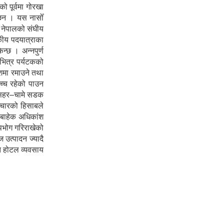
 पूर्वमा गोरखा
ा छन । यस नासोँ
ा नेपालको संघीय
टकीय पदयात्राका
न्छ । अन्नपुर्ण
 भित्र पर्यटकको
ेशमा रमाउने तथा
उच्च रहेको पाउन
शीसहर–चामे सडक
ञ्चारको हिसाबले
ा बाहेक अधिकांश
पभोग गरिराखेको
 उत्पादन ज्यादै
ोत होटल व्यवसाय