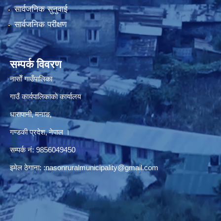
सार्वजनिक सुनुवाई
सार्वजनिक परीक्षण
सम्पर्क विवरण
नासाेँ गाउँपालिका
गाउँ कार्यपालिकाकाे कार्यालय
धारापानी‚ मनाङ‚
गण्डकी प्रदेश‚ नेपाल ।
सम्पर्क न‌ं‍: 9856049450
इमेल ठेगाना:
:nasonruralmunicipality@gmail.com