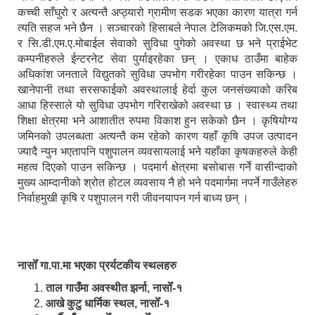
कच्ची साँघुरो र अत्यन्तै अप्ठ्यारो ग्रामीण सडक भएका कारण यात्रा गर्न
त्यति सहज भने छैन । सञ्चारको हिसाबले नेपाल टेलिकमको जि.एस.एम.
र सि.डी.एम.ए.मोबाईल सेवाको सुविधा पुगेको अवस्था छ भने प्राईभेट
कम्पनीहरुले ईन्टरनेट सेवा पुर्याइरहेका छन् । एकाध ठाउँमा बाहेक
अधिकांश जनताले विद्युतको सुविधा उपभोग गरीरहेका पाउन सकिन्छ ।
खानेपानी तथा सरसफाईको अवस्थालाई हेर्दा कुल जनसंख्याको करिब
आधा हिस्साले यो सुविधा उपभोग गरिराखेको अवस्था छ । स्वास्थ्य तथा
शिक्षा क्षेत्रमा भने आशातीत रुपमा विकाश हुन सकेको छैन । कृषियोग्य
जमिनको उपलब्धता अत्यन्तै कम रहेको कारण यहाँ कृषि उपज उत्पादन
ज्यादै न्युन भएतापनि पशुपालन व्यवसायलाई भने यहाँका कृषकहरुले केही
महत्व दिएको पाउन सकिन्छ । पदमार्ग क्षेत्रमा बसोबास गर्ने वासीन्दाको
मुख्य आम्दानीको श्रोत होटल व्यवसाय नै हो भने पदमार्गमा नपर्ने गाउँलेहरु
निर्वाहमुखी कृषि र पशुपालन गरी जीवनयापन गर्न बाध्य छन् ।
नासोँ गा.पा.मा भएका प्रर्यटकीय स्थलहरु
ताल गाउँमा अवस्थीत झर्ना, नासोँ-१
आखे कुटु धार्मिक स्थल, नासोँ-१