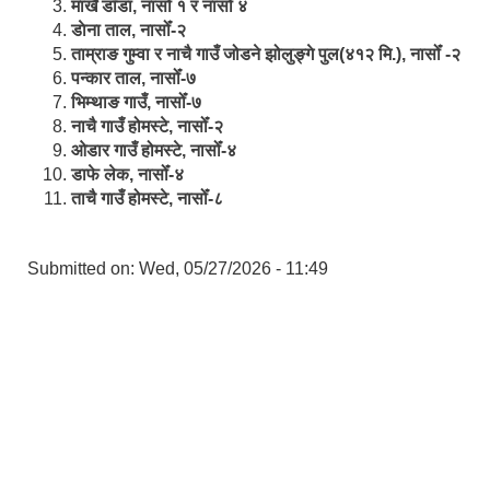
मार्खै डाँडा, नासोँ १ र नासोँ ४
डाेना ताल, नासोँ-२
ताम्राङ गुम्वा र नाचै गाउँ जोडने झोलुङ्गे पुल(४१२ मि.), नासोँ -२
पन्कार ताल, नासोँ-७
भिम्थाङ गाउँ, नासोँ-७
नाचै गाउँ होमस्टे, नासोँ-२
ओ‍‍‌डार गाउँ होमस्टे, नासोँ-४
डाफे लेक, नासोँ-४
ताचै गाउँ होमस्टे, नासोँ-८
Submitted on:
Wed, 05/27/2026 - 11:49