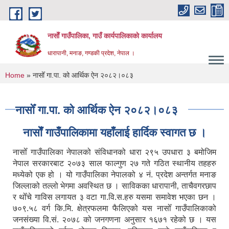
Skip to main content
नासाेँ गाउँपालिका, गाउँ कार्यपालिकाकाे कार्यालय
धारापानी, मनाङ, गण्डकी प्रदेश, नेपाल ।
You are here
Home
» नासोँ गा.पा. को आर्थिक ऐन २०८२।०८३
नासोँ गा.पा. को आर्थिक ऐन २०८२।०८३
नासाेँ गाउँपालिकामा यहाँलाई हार्दिक स्वागत छ ।
नासोँ गाउँपालिका नेपालको संविधानको धारा २९५ उपधारा ३ बमोजिम
नेपाल सरकारबाट २०७३ साल फाल्गुण २७ गते गठित स्थानीय तहहरु
मध्येको एक हो । यो गाउँपालिका नेपालको ४ नं. प्रदेश अन्तर्गत मनाङ
जिल्लाको तल्लो भेगमा अवस्थित छ । साविकका धारापानी‚ ताचैवगरछाप
र थोँचे गाविस लगायत ३ वटा गा.वि.स.हरु यसमा समावेश भएका छन ।
७०९.५८ वर्ग कि.मि. क्षेत्रफलमा फैलिएको यस नासोँ गाउँपालिकाको
जनसंख्या वि.सं. २०७८ को जनगणना अनुसार १६७१ रहेको छ । यस