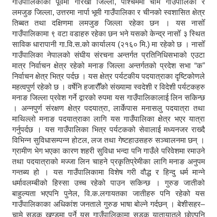
गाउँपालिकाको पूर्वमा गोरखा जिल्ला, पश्चिममा चामे गाउँपालिका र
लमजुङ जिल्ला, उत्तरमा नार्पा भूमी गाउँपालिका र चीनको स्वशासित क्षेत्र
तिब्बत तथा दक्षिणमा लमजुङ जिल्ला रहेका छन । यस नासोँ
गाउँपालिकामा ९ वटा वडाहरु रहेका छन भने यसको केन्द्र नासोँ ३ स्थित
साविक धारापानी गा.वि.स.को कार्यालय (२१६० मि.) मा रहेको छ । नासोँ
गाउँपालिका नेपालको संघीय संरचना अन्तर्गत प्रतिनिधिसभाको एउटा
मात्र निर्वाचन क्षेत्र रहेको मनाङ जिल्ला अन्तर्गतको प्रदेश सभा “क”
निर्वाचन क्षेत्र भित्र पर्दछ । यस क्षेत्र पर्यटकीय पदयात्राका दृष्टिकोणले
महत्वपुर्ण रहेको छ । वर्षेनि हजारौँको संख्यामा स्वदेशी र विदेशी पर्यटकहरु
मनाङ जिल्ला प्रवेश गर्ने द्वारको रुपमा यस गाउँपालिकालाई लिन सकिन्छ
। अन्नपुर्ण संरक्षण क्षेत्र पदयात्रा, लार्केपास मनासलु पदयात्रा तथा
माथिल्लो मनाङ पदयात्राका लागि यस गाउँपालिका क्षेत्र भएर यात्रा
गर्नुपर्दछ । यस गाउँपालिका भित्र पर्यटकको सेवालाई मध्यनजर राख्दै
विभिन्न सुविधासम्पन्न होटल, लज तथा गेष्टहाउसहरु सञ्चालनमा छन् ।
ग्रामीण भेग भएका कारण शहरी सुविधा भन्दा पनि गाउँले परिवेशमा रमाउने
तथा पदयात्राको मज्जा लिन चाहने प्रकृतिप्रेमीका लागि मनाङ अनुपम
गन्तब्य हो । यस गाउँपालिकामा विशेष गरी वौद्ध र हिन्दु धर्म मान्ने
धर्मावलम्बीको हिस्सा उच्च रहेको पाउन सकिन्छ । गुरुङ जातीको
बाहुल्यता भएपनि पुनेल, वि.क.लगायतका जातीहरु पनि रहेको यस
गाउँपालिकाका अधिकांश जनताले गुरुङ भाषा बोल्ने गर्दछन् । बेशीसहर–
चामे सडक खण्डमा पर्ने यस गाउँपालिकामा सडक यातायातले छोएपनि