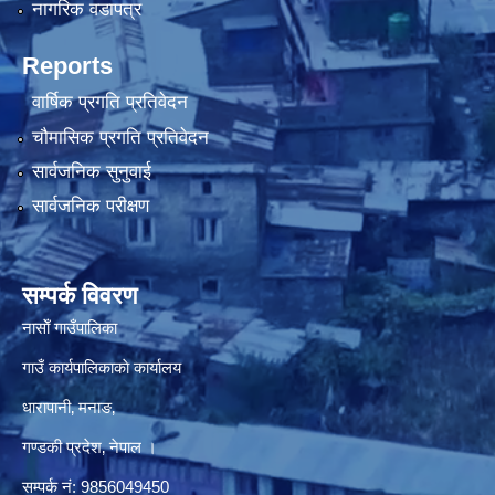
नागरिक वडापत्र
Reports
वार्षिक प्रगति प्रतिवेदन
चौमासिक प्रगति प्रतिवेदन
सार्वजनिक सुनुवाई
सार्वजनिक परीक्षण
सम्पर्क विवरण
नासाेँ गाउँपालिका
गाउँ कार्यपालिकाकाे कार्यालय
धारापानी‚ मनाङ‚
गण्डकी प्रदेश‚ नेपाल ।
सम्पर्क न‌ं‍: 9856049450