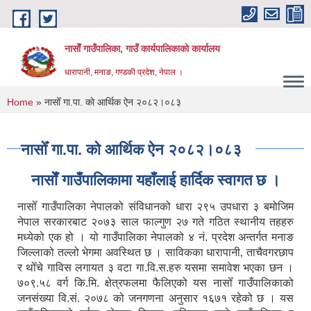
Skip to main content
नासाेँ गाउँपालिका, गाउँ कार्यपालिकाकाे कार्यालय
धारापानी, मनाङ, गण्डकी प्रदेश, नेपाल ।
You are here
Home
» नासोँ गा.पा. को आर्थिक ऐन २०८२।०८३
नासोँ गा.पा. को आर्थिक ऐन २०८२।०८३
नासाेँ गाउँपालिकामा यहाँलाई हार्दिक स्वागत छ ।
नासोँ गाउँपालिका नेपालको संविधानको धारा २९५ उपधारा ३ बमोजिम
नेपाल सरकारबाट २०७३ साल फाल्गुण २७ गते गठित स्थानीय तहहरु
मध्येको एक हो । यो गाउँपालिका नेपालको ४ नं. प्रदेश अन्तर्गत मनाङ
जिल्लाको तल्लो भेगमा अवस्थित छ । साविकका धारापानी‚ ताचैवगरछाप
र थोँचे गाविस लगायत ३ वटा गा.वि.स.हरु यसमा समावेश भएका छन ।
७०९.५८ वर्ग कि.मि. क्षेत्रफलमा फैलिएको यस नासोँ गाउँपालिकाको
जनसंख्या वि.सं. २०७८ को जनगणना अनुसार १६७१ रहेको छ । यस