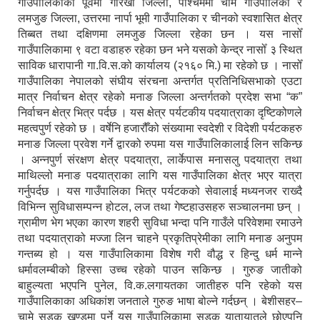
गाउँपालिकाको पूर्वमा गोरखा जिल्ला, पश्चिममा चामे गाउँपालिका र
लमजुङ जिल्ला, उत्तरमा नार्पा भूमी गाउँपालिका र चीनको स्वशासित क्षेत्र
तिब्बत तथा दक्षिणमा लमजुङ जिल्ला रहेका छन । यस नासोँ
गाउँपालिकामा ९ वटा वडाहरु रहेका छन भने यसको केन्द्र नासोँ ३ स्थित
साविक धारापानी गा.वि.स.को कार्यालय (२१६० मि.) मा रहेको छ । नासोँ
गाउँपालिका नेपालको संघीय संरचना अन्तर्गत प्रतिनिधिसभाको एउटा
मात्र निर्वाचन क्षेत्र रहेको मनाङ जिल्ला अन्तर्गतको प्रदेश सभा “क”
निर्वाचन क्षेत्र भित्र पर्दछ । यस क्षेत्र पर्यटकीय पदयात्राका दृष्टिकोणले
महत्वपुर्ण रहेको छ । वर्षेनि हजारौँको संख्यामा स्वदेशी र विदेशी पर्यटकहरु
मनाङ जिल्ला प्रवेश गर्ने द्वारको रुपमा यस गाउँपालिकालाई लिन सकिन्छ
। अन्नपुर्ण संरक्षण क्षेत्र पदयात्रा, लार्केपास मनासलु पदयात्रा तथा
माथिल्लो मनाङ पदयात्राका लागि यस गाउँपालिका क्षेत्र भएर यात्रा
गर्नुपर्दछ । यस गाउँपालिका भित्र पर्यटकको सेवालाई मध्यनजर राख्दै
विभिन्न सुविधासम्पन्न होटल, लज तथा गेष्टहाउसहरु सञ्चालनमा छन् ।
ग्रामीण भेग भएका कारण शहरी सुविधा भन्दा पनि गाउँले परिवेशमा रमाउने
तथा पदयात्राको मज्जा लिन चाहने प्रकृतिप्रेमीका लागि मनाङ अनुपम
गन्तब्य हो । यस गाउँपालिकामा विशेष गरी वौद्ध र हिन्दु धर्म मान्ने
धर्मावलम्बीको हिस्सा उच्च रहेको पाउन सकिन्छ । गुरुङ जातीको
बाहुल्यता भएपनि पुनेल, वि.क.लगायतका जातीहरु पनि रहेको यस
गाउँपालिकाका अधिकांश जनताले गुरुङ भाषा बोल्ने गर्दछन् । बेशीसहर–
चामे सडक खण्डमा पर्ने यस गाउँपालिकामा सडक यातायातले छोएपनि