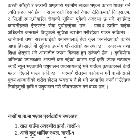
कच्ची साँघुरो र अत्यन्तै अप्ठ्यारो ग्रामीण सडक भएका कारण यात्रा गर्न
त्यति सहज भने छैन । सञ्चारको हिसाबले नेपाल टेलिकमको जि.एस.एम.
र सि.डी.एम.ए.मोबाईल सेवाको सुविधा पुगेको अवस्था छ भने प्राईभेट
कम्पनीहरुले ईन्टरनेट सेवा पुर्याइरहेका छन् । एकाध ठाउँमा बाहेक
अधिकांश जनताले विद्युतको सुविधा उपभोग गरीरहेका पाउन सकिन्छ ।
खानेपानी तथा सरसफाईको अवस्थालाई हेर्दा कुल जनसंख्याको करिब
आधा हिस्साले यो सुविधा उपभोग गरिराखेको अवस्था छ । स्वास्थ्य तथा
शिक्षा क्षेत्रमा भने आशातीत रुपमा विकाश हुन सकेको छैन । कृषियोग्य
जमिनको उपलब्धता अत्यन्तै कम रहेको कारण यहाँ कृषि उपज उत्पादन
ज्यादै न्युन भएतापनि पशुपालन व्यवसायलाई भने यहाँका कृषकहरुले केही
महत्व दिएको पाउन सकिन्छ । पदमार्ग क्षेत्रमा बसोबास गर्ने वासीन्दाको
मुख्य आम्दानीको श्रोत होटल व्यवसाय नै हो भने पदमार्गमा नपर्ने गाउँलेहरु
निर्वाहमुखी कृषि र पशुपालन गरी जीवनयापन गर्न बाध्य छन् ।
नासोँ गा.पा.मा भएका प्रर्यटकीय स्थलहरु
ताल गाउँमा अवस्थीत झर्ना, नासोँ-१
आखे कुटु धार्मिक स्थल, नासोँ-१