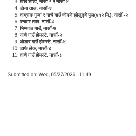
मार्खै डाँडा, नासोँ १ र नासोँ ४
डाेना ताल, नासोँ-२
ताम्राङ गुम्वा र नाचै गाउँ जोडने झोलुङ्गे पुल(४१२ मि.), नासोँ -२
पन्कार ताल, नासोँ-७
भिम्थाङ गाउँ, नासोँ-७
नाचै गाउँ होमस्टे, नासोँ-२
ओ‍‍‌डार गाउँ होमस्टे, नासोँ-४
डाफे लेक, नासोँ-४
ताचै गाउँ होमस्टे, नासोँ-८
Submitted on:
Wed, 05/27/2026 - 11:49