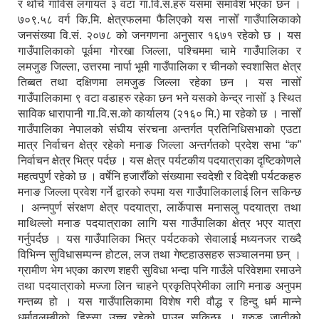
र थोँचे गाविस लगायत ३ वटा गा.वि.स.हरु यसमा समावेश भएका छन ।
७०९.५८ वर्ग कि.मि. क्षेत्रफलमा फैलिएको यस नासोँ गाउँपालिकाको
जनसंख्या वि.सं. २०७८ को जनगणना अनुसार १६७१ रहेको छ । यस
गाउँपालिकाको पूर्वमा गोरखा जिल्ला, पश्चिममा चामे गाउँपालिका र
लमजुङ जिल्ला, उत्तरमा नार्पा भूमी गाउँपालिका र चीनको स्वशासित क्षेत्र
तिब्बत तथा दक्षिणमा लमजुङ जिल्ला रहेका छन । यस नासोँ
गाउँपालिकामा ९ वटा वडाहरु रहेका छन भने यसको केन्द्र नासोँ ३ स्थित
साविक धारापानी गा.वि.स.को कार्यालय (२१६० मि.) मा रहेको छ । नासोँ
गाउँपालिका नेपालको संघीय संरचना अन्तर्गत प्रतिनिधिसभाको एउटा
मात्र निर्वाचन क्षेत्र रहेको मनाङ जिल्ला अन्तर्गतको प्रदेश सभा “क”
निर्वाचन क्षेत्र भित्र पर्दछ । यस क्षेत्र पर्यटकीय पदयात्राका दृष्टिकोणले
महत्वपुर्ण रहेको छ । वर्षेनि हजारौँको संख्यामा स्वदेशी र विदेशी पर्यटकहरु
मनाङ जिल्ला प्रवेश गर्ने द्वारको रुपमा यस गाउँपालिकालाई लिन सकिन्छ
। अन्नपुर्ण संरक्षण क्षेत्र पदयात्रा, लार्केपास मनासलु पदयात्रा तथा
माथिल्लो मनाङ पदयात्राका लागि यस गाउँपालिका क्षेत्र भएर यात्रा
गर्नुपर्दछ । यस गाउँपालिका भित्र पर्यटकको सेवालाई मध्यनजर राख्दै
विभिन्न सुविधासम्पन्न होटल, लज तथा गेष्टहाउसहरु सञ्चालनमा छन् ।
ग्रामीण भेग भएका कारण शहरी सुविधा भन्दा पनि गाउँले परिवेशमा रमाउने
तथा पदयात्राको मज्जा लिन चाहने प्रकृतिप्रेमीका लागि मनाङ अनुपम
गन्तब्य हो । यस गाउँपालिकामा विशेष गरी वौद्ध र हिन्दु धर्म मान्ने
धर्मावलम्बीको हिस्सा उच्च रहेको पाउन सकिन्छ । गुरुङ जातीको