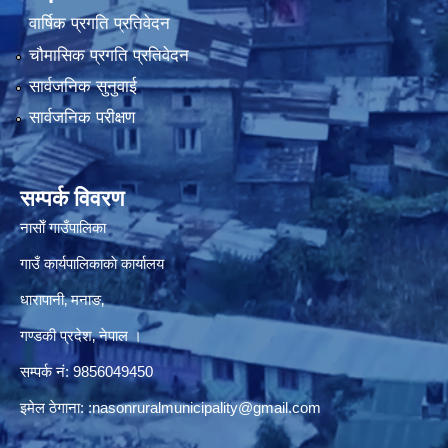
वार्षिक प्रगति प्रतिवेदन
चौमासिक प्रगति प्रतिवेदन
सार्वजनिक सुनुवाई
सार्वजनिक परीक्षण
सम्पर्क विवरण
नासाेँ गाउँपालिका
गाउँ कार्यपालिकाकाे कार्यालय
धारापानी‚ मनाङ‚
गण्डकी प्रदेश‚ नेपाल ।
सम्पर्क न‌ं‍: 9856049450
इमेल ठेगाना:
:nasonruralmunicipality@gmail.com