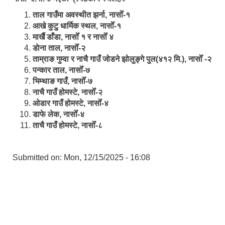
ताल गाउँमा अवस्थीत झर्ना, नासोँ-१
आखे कुटु धार्मिक स्थल, नासोँ-१
मार्खै डाँडा, नासोँ १ र नासोँ ४
डाेना ताल, नासोँ-२
ताम्राङ गुम्वा र नाचै गाउँ जोडने झोलुङ्गे पुल(४१२ मि.), नासोँ -२
पन्कार ताल, नासोँ-७
भिम्थाङ गाउँ, नासोँ-७
नाचै गाउँ होमस्टे, नासोँ-२
ओ‍‍‌डार गाउँ होमस्टे, नासोँ-४
डाफे लेक, नासोँ-४
ताचै गाउँ होमस्टे, नासोँ-८
Submitted on:
Mon, 12/15/2025 - 16:08