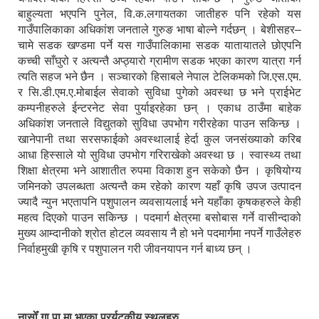
बाहुल्यता भएपनि पुनेल, वि.क.लगायतका जातीहरु पनि रहेको यस
गाउँपालिकाका अधिकांश जनताले गुरुङ भाषा बोल्ने गर्दछन् । बेशीसहर–
चामे सडक खण्डमा पर्ने यस गाउँपालिकामा सडक यातायातले छोएपनि
कच्ची साँघुरो र अत्यन्तै अप्ठ्यारो ग्रामीण सडक भएका कारण यात्रा गर्न
त्यति सहज भने छैन । सञ्चारको हिसाबले नेपाल टेलिकमको जि.एस.एम.
र सि.डी.एम.ए.मोबाईल सेवाको सुविधा पुगेको अवस्था छ भने प्राईभेट
कम्पनीहरुले ईन्टरनेट सेवा पुर्याइरहेका छन् । एकाध ठाउँमा बाहेक
अधिकांश जनताले विद्युतको सुविधा उपभोग गरीरहेका पाउन सकिन्छ ।
खानेपानी तथा सरसफाईको अवस्थालाई हेर्दा कुल जनसंख्याको करिब
आधा हिस्साले यो सुविधा उपभोग गरिराखेको अवस्था छ । स्वास्थ्य तथा
शिक्षा क्षेत्रमा भने आशातीत रुपमा विकाश हुन सकेको छैन । कृषियोग्य
जमिनको उपलब्धता अत्यन्तै कम रहेको कारण यहाँ कृषि उपज उत्पादन
ज्यादै न्युन भएतापनि पशुपालन व्यवसायलाई भने यहाँका कृषकहरुले केही
महत्व दिएको पाउन सकिन्छ । पदमार्ग क्षेत्रमा बसोबास गर्ने वासीन्दाको
मुख्य आम्दानीको श्रोत होटल व्यवसाय नै हो भने पदमार्गमा नपर्ने गाउँलेहरु
निर्वाहमुखी कृषि र पशुपालन गरी जीवनयापन गर्न बाध्य छन् ।
नासोँ गा.पा.मा भएका प्रर्यटकीय स्थलहरु