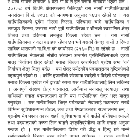
र थोँचे गाविस लगायत ३ वटा गा.वि.स.हरु यसमा समावेश भएका छन ।
७०९.५८ वर्ग कि.मि. क्षेत्रफलमा फैलिएको यस नासोँ गाउँपालिकाको
जनसंख्या वि.सं. २०७८ को जनगणना अनुसार १६७१ रहेको छ । यस
गाउँपालिकाको पूर्वमा गोरखा जिल्ला, पश्चिममा चामे गाउँपालिका र
लमजुङ जिल्ला, उत्तरमा नार्पा भूमी गाउँपालिका र चीनको स्वशासित क्षेत्र
तिब्बत तथा दक्षिणमा लमजुङ जिल्ला रहेका छन । यस नासोँ
गाउँपालिकामा ९ वटा वडाहरु रहेका छन भने यसको केन्द्र नासोँ ३ स्थित
साविक धारापानी गा.वि.स.को कार्यालय (२१६० मि.) मा रहेको छ । नासोँ
गाउँपालिका नेपालको संघीय संरचना अन्तर्गत प्रतिनिधिसभाको एउटा
मात्र निर्वाचन क्षेत्र रहेको मनाङ जिल्ला अन्तर्गतको प्रदेश सभा “क”
निर्वाचन क्षेत्र भित्र पर्दछ । यस क्षेत्र पर्यटकीय पदयात्राका दृष्टिकोणले
महत्वपुर्ण रहेको छ । वर्षेनि हजारौँको संख्यामा स्वदेशी र विदेशी पर्यटकहरु
मनाङ जिल्ला प्रवेश गर्ने द्वारको रुपमा यस गाउँपालिकालाई लिन सकिन्छ
। अन्नपुर्ण संरक्षण क्षेत्र पदयात्रा, लार्केपास मनासलु पदयात्रा तथा
माथिल्लो मनाङ पदयात्राका लागि यस गाउँपालिका क्षेत्र भएर यात्रा
गर्नुपर्दछ । यस गाउँपालिका भित्र पर्यटकको सेवालाई मध्यनजर राख्दै
विभिन्न सुविधासम्पन्न होटल, लज तथा गेष्टहाउसहरु सञ्चालनमा छन् ।
ग्रामीण भेग भएका कारण शहरी सुविधा भन्दा पनि गाउँले परिवेशमा रमाउने
तथा पदयात्राको मज्जा लिन चाहने प्रकृतिप्रेमीका लागि मनाङ अनुपम
गन्तब्य हो । यस गाउँपालिकामा विशेष गरी वौद्ध र हिन्दु धर्म मान्ने
धर्मावलम्बीको हिस्सा उच्च रहेको पाउन सकिन्छ । गुरुङ जातीको