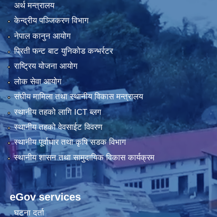
अर्थ मन्त्रालय
केन्द्रीय पञ्जिकरण विभाग
नेपाल कानुन आयोग
प्रिती फन्ट बाट युनिकोड कन्भर्रटर
राष्ट्रिय योजना आयोग
लोक सेवा आयोग
संघीय मामिला तथा स्थानीय विकास मन्त्रालय
स्थानीय तहको लागि ICT ब्लग
स्थानीय तहको वेवसाईट विवरण
स्थानीय पूर्वाधार तथा कृषि सडक विभाग
स्थानीय शासन तथा सामुदायिक विकास कार्यक्रम
eGov services
घटना दर्ता