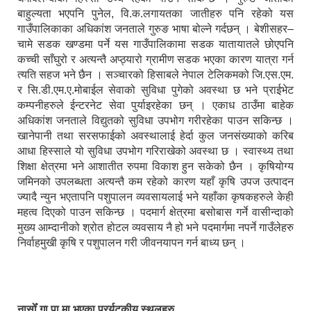
बाहुल्यता भएपनि पुनेल, वि.क.लगायतका जातीहरु पनि रहेको यस
गाउँपालिकाका अधिकांश जनताले गुरुङ भाषा बोल्ने गर्दछन् । बेशीसहर–
चामे सडक खण्डमा पर्ने यस गाउँपालिकामा सडक यातायातले छोएपनि
कच्ची साँघुरो र अत्यन्तै अप्ठ्यारो ग्रामीण सडक भएका कारण यात्रा गर्न
त्यति सहज भने छैन । सञ्चारको हिसाबले नेपाल टेलिकमको जि.एस.एम.
र सि.डी.एम.ए.मोबाईल सेवाको सुविधा पुगेको अवस्था छ भने प्राईभेट
कम्पनीहरुले ईन्टरनेट सेवा पुर्याइरहेका छन् । एकाध ठाउँमा बाहेक
अधिकांश जनताले विद्युतको सुविधा उपभोग गरीरहेका पाउन सकिन्छ ।
खानेपानी तथा सरसफाईको अवस्थालाई हेर्दा कुल जनसंख्याको करिब
आधा हिस्साले यो सुविधा उपभोग गरिराखेको अवस्था छ । स्वास्थ्य तथा
शिक्षा क्षेत्रमा भने आशातीत रुपमा विकाश हुन सकेको छैन । कृषियोग्य
जमिनको उपलब्धता अत्यन्तै कम रहेको कारण यहाँ कृषि उपज उत्पादन
ज्यादै न्युन भएतापनि पशुपालन व्यवसायलाई भने यहाँका कृषकहरुले केही
महत्व दिएको पाउन सकिन्छ । पदमार्ग क्षेत्रमा बसोबास गर्ने वासीन्दाको
मुख्य आम्दानीको श्रोत होटल व्यवसाय नै हो भने पदमार्गमा नपर्ने गाउँलेहरु
निर्वाहमुखी कृषि र पशुपालन गरी जीवनयापन गर्न बाध्य छन् ।
नासोँ गा.पा.मा भएका प्रर्यटकीय स्थलहरु