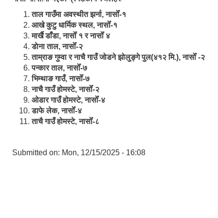
ताल गाउँमा अवस्थीत झर्ना, नासोँ-१
आखे कुटु धार्मिक स्थल, नासोँ-१
मार्खै डाँडा, नासोँ १ र नासोँ ४
डाेना ताल, नासोँ-२
ताम्राङ गुम्वा र नाचै गाउँ जोडने झोलुङ्गे पुल(४१२ मि.), नासोँ -२
पन्कार ताल, नासोँ-७
भिम्थाङ गाउँ, नासोँ-७
नाचै गाउँ होमस्टे, नासोँ-२
ओ‍‍‌डार गाउँ होमस्टे, नासोँ-४
डाफे लेक, नासोँ-४
ताचै गाउँ होमस्टे, नासोँ-८
Submitted on:
Mon, 12/15/2025 - 16:08