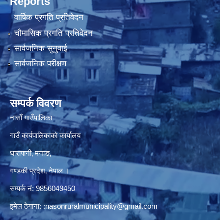
Reports
वार्षिक प्रगति प्रतिवेदन
चौमासिक प्रगति प्रतिवेदन
सार्वजनिक सुनुवाई
सार्वजनिक परीक्षण
सम्पर्क विवरण
नासाेँ गाउँपालिका
गाउँ कार्यपालिकाकाे कार्यालय
धारापानी‚ मनाङ‚
गण्डकी प्रदेश‚ नेपाल ।
सम्पर्क न‌ं‍: 9856049450
इमेल ठेगाना:
:nasonruralmunicipality@gmail.com