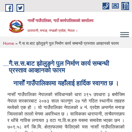
Skip to main content
नासाेँ गाउँपालिका, गाउँ कार्यपालिकाकाे कार्यालय
धारापानी, मनाङ, गण्डकी प्रदेश, नेपाल ।
You are here
Home
» गै.स.स.बाट झोलुङ्गे पुल निर्माण कार्य सम्बन्धी प्रस्ताव आव्हानको फारम
गै.स.स.बाट झोलुङ्गे पुल निर्माण कार्य सम्बन्धी
प्रस्ताव आव्हानको फारम
नासाेँ गाउँपालिकामा यहाँलाई हार्दिक स्वागत छ ।
नासोँ गाउँपालिका नेपालको संविधानको धारा २९५ उपधारा ३ बमोजिम
नेपाल सरकारबाट २०७३ साल फाल्गुण २७ गते गठित स्थानीय तहहरु
मध्येको एक हो । यो गाउँपालिका नेपालको ४ नं. प्रदेश अन्तर्गत मनाङ
जिल्लाको तल्लो भेगमा अवस्थित छ । साविकका धारापानी‚ ताचैवगरछाप
र थोँचे गाविस लगायत ३ वटा गा.वि.स.हरु यसमा समावेश भएका छन ।
७०९.५८ वर्ग कि.मि. क्षेत्रफलमा फैलिएको यस नासोँ गाउँपालिकाको