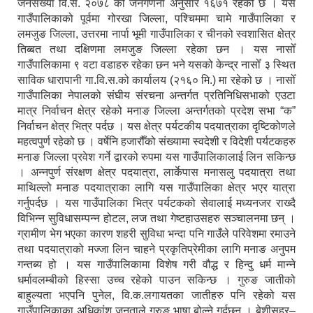
जनसंख्या वि.सं. २०७८ को जनगणना अनुसार १६७१ रहेको छ । यस
गाउँपालिकाको पूर्वमा गोरखा जिल्ला, पश्चिममा चामे गाउँपालिका र
लमजुङ जिल्ला, उत्तरमा नार्पा भूमी गाउँपालिका र चीनको स्वशासित क्षेत्र
तिब्बत तथा दक्षिणमा लमजुङ जिल्ला रहेका छन । यस नासोँ
गाउँपालिकामा ९ वटा वडाहरु रहेका छन भने यसको केन्द्र नासोँ ३ स्थित
साविक धारापानी गा.वि.स.को कार्यालय (२१६० मि.) मा रहेको छ । नासोँ
गाउँपालिका नेपालको संघीय संरचना अन्तर्गत प्रतिनिधिसभाको एउटा
मात्र निर्वाचन क्षेत्र रहेको मनाङ जिल्ला अन्तर्गतको प्रदेश सभा “क”
निर्वाचन क्षेत्र भित्र पर्दछ । यस क्षेत्र पर्यटकीय पदयात्राका दृष्टिकोणले
महत्वपुर्ण रहेको छ । वर्षेनि हजारौँको संख्यामा स्वदेशी र विदेशी पर्यटकहरु
मनाङ जिल्ला प्रवेश गर्ने द्वारको रुपमा यस गाउँपालिकालाई लिन सकिन्छ
। अन्नपुर्ण संरक्षण क्षेत्र पदयात्रा, लार्केपास मनासलु पदयात्रा तथा
माथिल्लो मनाङ पदयात्राका लागि यस गाउँपालिका क्षेत्र भएर यात्रा
गर्नुपर्दछ । यस गाउँपालिका भित्र पर्यटकको सेवालाई मध्यनजर राख्दै
विभिन्न सुविधासम्पन्न होटल, लज तथा गेष्टहाउसहरु सञ्चालनमा छन् ।
ग्रामीण भेग भएका कारण शहरी सुविधा भन्दा पनि गाउँले परिवेशमा रमाउने
तथा पदयात्राको मज्जा लिन चाहने प्रकृतिप्रेमीका लागि मनाङ अनुपम
गन्तब्य हो । यस गाउँपालिकामा विशेष गरी वौद्ध र हिन्दु धर्म मान्ने
धर्मावलम्बीको हिस्सा उच्च रहेको पाउन सकिन्छ । गुरुङ जातीको
बाहुल्यता भएपनि पुनेल, वि.क.लगायतका जातीहरु पनि रहेको यस
गाउँपालिकाका अधिकांश जनताले गुरुङ भाषा बोल्ने गर्दछन् । बेशीसहर–