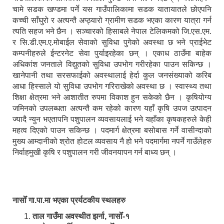
चामे सडक खण्डमा पर्ने यस गाउँपालिकामा सडक यातायातले छोएपनि
कच्ची साँघुरो र अत्यन्तै अप्ठ्यारो ग्रामीण सडक भएका कारण यात्रा गर्न
त्यति सहज भने छैन । सञ्चारको हिसाबले नेपाल टेलिकमको जि.एस.एम.
र सि.डी.एम.ए.मोबाईल सेवाको सुविधा पुगेको अवस्था छ भने प्राईभेट
कम्पनीहरुले ईन्टरनेट सेवा पुर्याइरहेका छन् । एकाध ठाउँमा बाहेक
अधिकांश जनताले विद्युतको सुविधा उपभोग गरीरहेका पाउन सकिन्छ ।
खानेपानी तथा सरसफाईको अवस्थालाई हेर्दा कुल जनसंख्याको करिब
आधा हिस्साले यो सुविधा उपभोग गरिराखेको अवस्था छ । स्वास्थ्य तथा
शिक्षा क्षेत्रमा भने आशातीत रुपमा विकाश हुन सकेको छैन । कृषियोग्य
जमिनको उपलब्धता अत्यन्तै कम रहेको कारण यहाँ कृषि उपज उत्पादन
ज्यादै न्युन भएतापनि पशुपालन व्यवसायलाई भने यहाँका कृषकहरुले केही
महत्व दिएको पाउन सकिन्छ । पदमार्ग क्षेत्रमा बसोबास गर्ने वासीन्दाको
मुख्य आम्दानीको श्रोत होटल व्यवसाय नै हो भने पदमार्गमा नपर्ने गाउँलेहरु
निर्वाहमुखी कृषि र पशुपालन गरी जीवनयापन गर्न बाध्य छन् ।
नासोँ गा.पा.मा भएका प्रर्यटकीय स्थलहरु
ताल गाउँमा अवस्थीत झर्ना, नासोँ-१