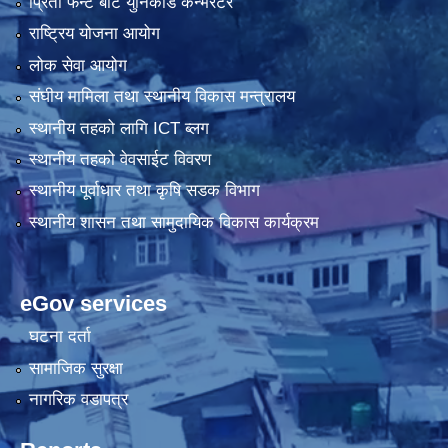
प्रिती फन्ट बाट युनिकोड कन्भर्रटर
राष्ट्रिय योजना आयोग
लोक सेवा आयोग
संघीय मामिला तथा स्थानीय विकास मन्त्रालय
स्थानीय तहको लागि ICT ब्लग
स्थानीय तहको वेवसाईट विवरण
स्थानीय पूर्वाधार तथा कृषि सडक विभाग
स्थानीय शासन तथा सामुदायिक विकास कार्यक्रम
eGov services
घटना दर्ता
सामाजिक सुरक्षा
नागरिक वडापत्र