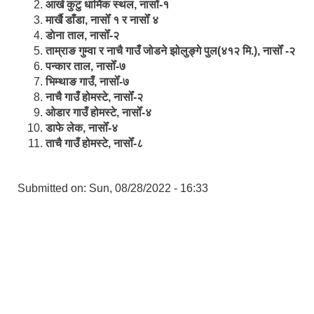
आखे कुटु धार्मिक स्थल, नासोँ-१
मार्खै डाँडा, नासोँ १ र नासोँ ४
डाेना ताल, नासोँ-२
ताम्राङ गुम्वा र नाचै गाउँ जोडने झोलुङ्गे पुल(४१२ मि.), नासोँ -२
पन्कार ताल, नासोँ-७
भिम्थाङ गाउँ, नासोँ-७
नाचै गाउँ होमस्टे, नासोँ-२
ओ‍‍‌डार गाउँ होमस्टे, नासोँ-४
डाफे लेक, नासोँ-४
ताचै गाउँ होमस्टे, नासोँ-८
Submitted on:
Sun, 08/28/2022 - 16:33