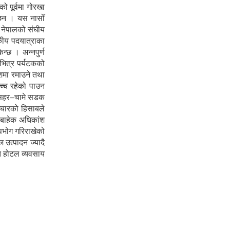
 पूर्वमा गोरखा
ा छन । यस नासोँ
ा नेपालको संघीय
टकीय पदयात्राका
न्छ । अन्नपुर्ण
 भित्र पर्यटकको
ेशमा रमाउने तथा
उच्च रहेको पाउन
शीसहर–चामे सडक
ञ्चारको हिसाबले
ा बाहेक अधिकांश
पभोग गरिराखेको
 उत्पादन ज्यादै
ोत होटल व्यवसाय