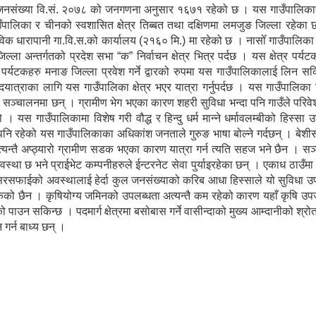
 जनसंख्या वि.सं. २०७८ को जनगणना अनुसार १६७१ रहेको छ । यस गाउँपालिकाको
गाउँपालिका र चीनको स्वशासित क्षेत्र तिब्बत तथा दक्षिणमा लमजुङ जिल्ला रहेक
विक धारापानी गा.वि.स.को कार्यालय (२१६० मि.) मा रहेको छ । नासोँ गाउँपालिक
ल्ला अन्तर्गतको प्रदेश सभा “क” निर्वाचन क्षेत्र भित्र पर्दछ । यस क्षेत्र पर्य
ेशी पर्यटकहरु मनाङ जिल्ला प्रवेश गर्ने द्वारको रुपमा यस गाउँपालिकालाई लिन सकि
पदयात्राका लागि यस गाउँपालिका क्षेत्र भएर यात्रा गर्नुपर्दछ । यस गाउँपालिका
ु सञ्चालनमा छन् । ग्रामीण भेग भएका कारण शहरी सुविधा भन्दा पनि गाउँले परिव
 यस गाउँपालिकामा विशेष गरी वौद्ध र हिन्दु धर्म मान्ने धर्मावलम्बीको हिस्सा 
पनि रहेको यस गाउँपालिकाका अधिकांश जनताले गुरुङ भाषा बोल्ने गर्दछन् । बे
्यन्तै अप्ठ्यारो ग्रामीण सडक भएका कारण यात्रा गर्न त्यति सहज भने छैन । स
्था छ भने प्राईभेट कम्पनीहरुले ईन्टरनेट सेवा पुर्याइरहेका छन् । एकाध ठाउँम
सरसफाईको अवस्थालाई हेर्दा कुल जनसंख्याको करिब आधा हिस्साले यो सुविधा उ
सकेको छैन । कृषियोग्य जमिनको उपलब्धता अत्यन्तै कम रहेको कारण यहाँ कृषि उपज
पाउन सकिन्छ । पदमार्ग क्षेत्रमा बसोबास गर्ने वासीन्दाको मुख्य आम्दानीको श्र
 गर्न बाध्य छन् ।