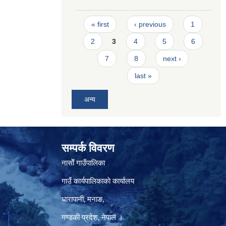
Pages
« first
‹ previous
1
2
3
4
5
6
7
8
next ›
last »
अन्य
सम्पर्क विवरण
नासाेँ गाउँपालिका
गाउँ कार्यपालिकाकाे कार्यालय
धारापानी‚ मनाङ‚
गण्डकी प्रदेश‚ नेपाल ।