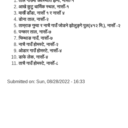
ताल गाउँमा अवस्थीत झर्ना, नासोँ-१
आखे कुटु धार्मिक स्थल, नासोँ-१
मार्खै डाँडा, नासोँ १ र नासोँ ४
डाेना ताल, नासोँ-२
ताम्राङ गुम्वा र नाचै गाउँ जोडने झोलुङ्गे पुल(४१२ मि.), नासोँ -२
पन्कार ताल, नासोँ-७
भिम्थाङ गाउँ, नासोँ-७
नाचै गाउँ होमस्टे, नासोँ-२
ओ‍‍‌डार गाउँ होमस्टे, नासोँ-४
डाफे लेक, नासोँ-४
ताचै गाउँ होमस्टे, नासोँ-८
Submitted on:
Sun, 08/28/2022 - 16:33