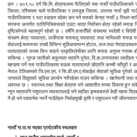
छन । ७०९.५८ वर्ग कि.मि. क्षेत्रफलमा फैलिएको यस नासोँ गाउँपालिकाको
जिल्ला, पश्चिममा चामे गाउँपालिका र लमजुङ जिल्ला, उत्तरमा नार्पा भूमी 
गाउँपालिकामा ९ वटा वडाहरु रहेका छन भने यसको केन्द्र नासोँ ३ स्थित सा
संरचना अन्तर्गत प्रतिनिधिसभाको एउटा मात्र निर्वाचन क्षेत्र रहेको मनाङ जि
दृष्टिकोणले महत्वपुर्ण रहेको छ । वर्षेनि हजारौँको संख्यामा स्वदेशी र विद
संरक्षण क्षेत्र पदयात्रा, लार्केपास मनासलु पदयात्रा तथा माथिल्लो मनाङ 
सेवालाई मध्यनजर राख्दै विभिन्न सुविधासम्पन्न होटल, लज तथा गेष्टहाउसहर
पदयात्राको मज्जा लिन चाहने प्रकृतिप्रेमीका लागि मनाङ अनुपम गन्तब्य हो ।
सकिन्छ । गुरुङ जातीको बाहुल्यता भएपनि पुनेल, वि.क.लगायतका जातीहरु 
खण्डमा पर्ने यस गाउँपालिकामा सडक यातायातले छोएपनि कच्ची साँघुरो र अत
नेपाल टेलिकमको जि.एस.एम. र सि.डी.एम.ए.मोबाईल सेवाको सुविधा पुगेको अवस
जनताले विद्युतको सुविधा उपभोग गरीरहेका पाउन सकिन्छ । खानेपानी तथा 
अवस्था छ । स्वास्थ्य तथा शिक्षा क्षेत्रमा भने आशातीत रुपमा विकाश हुन 
न्युन भएतापनि पशुपालन व्यवसायलाई भने यहाँका कृषकहरुले केही महत्व दिएको 
नै हो भने पदमार्गमा नपर्ने गाउँलेहरु निर्वाहमुखी कृषि र पशुपालन गरी जीवनयापन
नासोँ गा.पा.मा भएका प्रर्यटकीय स्थलहरु