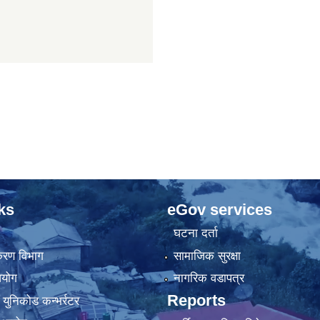
ks
eGov services
घटना दर्ता
िकरण विभाग
सामाजिक सुरक्षा
आयोग
नागरिक वडापत्र
Reports
 युनिकोड कन्भर्रटर