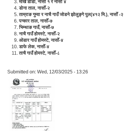
मार्खै डाँडा, नासोँ १ र नासोँ ४
डाेना ताल, नासोँ-२
ताम्राङ गुम्वा र नाचै गाउँ जोडने झोलुङ्गे पुल(४१२ मि.), नासोँ -२
पन्कार ताल, नासोँ-७
भिम्थाङ गाउँ, नासोँ-७
नाचै गाउँ होमस्टे, नासोँ-२
ओ‍‍‌डार गाउँ होमस्टे, नासोँ-४
डाफे लेक, नासोँ-४
ताचै गाउँ होमस्टे, नासोँ-८
Submitted on:
Wed, 12/03/2025 - 13:26