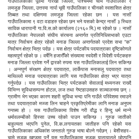
गाउँपालिकाको पूर्वमा गोरखा जिल्ला, पश्चिममा चामे गाउँपालिका र
लमजुङ जिल्ला, उत्तरमा नार्पा भूमी गाउँपालिका र चीनको स्वशासित क्षेत्र
तिब्बत तथा दक्षिणमा लमजुङ जिल्ला रहेका छन । यस नासोँ
गाउँपालिकामा ९ वटा वडाहरु रहेका छन भने यसको केन्द्र नासोँ ३ स्थित
साविक धारापानी गा.वि.स.को कार्यालय (२१६० मि.) मा रहेको छ । नासोँ
गाउँपालिका नेपालको संघीय संरचना अन्तर्गत प्रतिनिधिसभाको एउटा
मात्र निर्वाचन क्षेत्र रहेको मनाङ जिल्ला अन्तर्गतको प्रदेश सभा “क”
निर्वाचन क्षेत्र भित्र पर्दछ । यस क्षेत्र पर्यटकीय पदयात्राका दृष्टिकोणले
महत्वपुर्ण रहेको छ । वर्षेनि हजारौँको संख्यामा स्वदेशी र विदेशी पर्यटकहरु
मनाङ जिल्ला प्रवेश गर्ने द्वारको रुपमा यस गाउँपालिकालाई लिन सकिन्छ
। अन्नपुर्ण संरक्षण क्षेत्र पदयात्रा, लार्केपास मनासलु पदयात्रा तथा
माथिल्लो मनाङ पदयात्राका लागि यस गाउँपालिका क्षेत्र भएर यात्रा
गर्नुपर्दछ । यस गाउँपालिका भित्र पर्यटकको सेवालाई मध्यनजर राख्दै
विभिन्न सुविधासम्पन्न होटल, लज तथा गेष्टहाउसहरु सञ्चालनमा छन् ।
ग्रामीण भेग भएका कारण शहरी सुविधा भन्दा पनि गाउँले परिवेशमा रमाउने
तथा पदयात्राको मज्जा लिन चाहने प्रकृतिप्रेमीका लागि मनाङ अनुपम
गन्तब्य हो । यस गाउँपालिकामा विशेष गरी वौद्ध र हिन्दु धर्म मान्ने
धर्मावलम्बीको हिस्सा उच्च रहेको पाउन सकिन्छ । गुरुङ जातीको
बाहुल्यता भएपनि पुनेल, वि.क.लगायतका जातीहरु पनि रहेको यस
गाउँपालिकाका अधिकांश जनताले गुरुङ भाषा बोल्ने गर्दछन् । बेशीसहर–
चामे सडक खण्डमा पर्ने यस गाउँपालिकामा सडक यातायातले छोएपनि