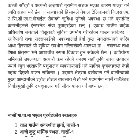
कच्ची साँघुरो र अत्यन्तै अप्ठ्यारो ग्रामीण सडक भएका कारण यात्रा गर्न
त्यति सहज भने छैन । सञ्चारको हिसाबले नेपाल टेलिकमको जि.एस.एम.
र सि.डी.एम.ए.मोबाईल सेवाको सुविधा पुगेको अवस्था छ भने प्राईभेट
कम्पनीहरुले ईन्टरनेट सेवा पुर्याइरहेका छन् । एकाध ठाउँमा बाहेक
अधिकांश जनताले विद्युतको सुविधा उपभोग गरीरहेका पाउन सकिन्छ ।
खानेपानी तथा सरसफाईको अवस्थालाई हेर्दा कुल जनसंख्याको करिब
आधा हिस्साले यो सुविधा उपभोग गरिराखेको अवस्था छ । स्वास्थ्य तथा
शिक्षा क्षेत्रमा भने आशातीत रुपमा विकाश हुन सकेको छैन । कृषियोग्य
जमिनको उपलब्धता अत्यन्तै कम रहेको कारण यहाँ कृषि उपज उत्पादन
ज्यादै न्युन भएतापनि पशुपालन व्यवसायलाई भने यहाँका कृषकहरुले केही
महत्व दिएको पाउन सकिन्छ । पदमार्ग क्षेत्रमा बसोबास गर्ने वासीन्दाको
मुख्य आम्दानीको श्रोत होटल व्यवसाय नै हो भने पदमार्गमा नपर्ने गाउँलेहरु
निर्वाहमुखी कृषि र पशुपालन गरी जीवनयापन गर्न बाध्य छन् ।
नासोँ गा.पा.मा भएका प्रर्यटकीय स्थलहरु
ताल गाउँमा अवस्थीत झर्ना, नासोँ-१
आखे कुटु धार्मिक स्थल, नासोँ-१