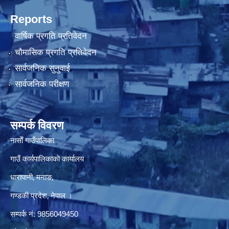
Reports
वार्षिक प्रगति प्रतिवेदन
चौमासिक प्रगति प्रतिवेदन
सार्वजनिक सुनुवाई
सार्वजनिक परीक्षण
सम्पर्क विवरण
नासाेँ गाउँपालिका
गाउँ कार्यपालिकाकाे कार्यालय
धारापानी‚ मनाङ‚
गण्डकी प्रदेश‚ नेपाल ।
सम्पर्क न‌ं‍: 9856049450