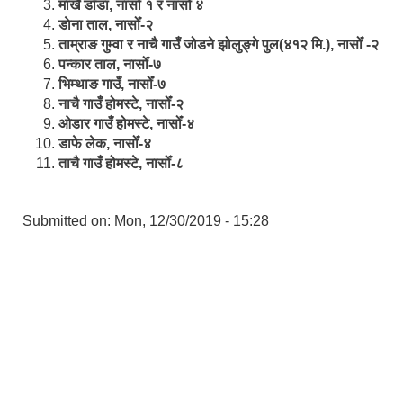
मार्खै डाँडा, नासोँ १ र नासोँ ४
डाेना ताल, नासोँ-२
ताम्राङ गुम्वा र नाचै गाउँ जोडने झोलुङ्गे पुल(४१२ मि.), नासोँ -२
पन्कार ताल, नासोँ-७
भिम्थाङ गाउँ, नासोँ-७
नाचै गाउँ होमस्टे, नासोँ-२
ओ‍‍‌डार गाउँ होमस्टे, नासोँ-४
डाफे लेक, नासोँ-४
ताचै गाउँ होमस्टे, नासोँ-८
Submitted on:
Mon, 12/30/2019 - 15:28