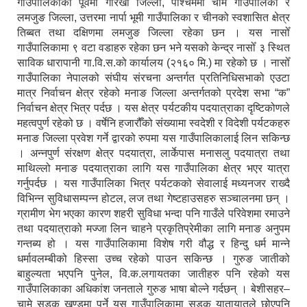
गाउँपालिकाको पूर्वमा गोरखा जिल्ला, पश्चिममा चामे गाउँपालिका र
लमजुङ जिल्ला, उत्तरमा नार्पा भूमी गाउँपालिका र चीनको स्वशासित क्षेत्र
तिब्बत तथा दक्षिणमा लमजुङ जिल्ला रहेका छन । यस नासोँ
गाउँपालिकामा ९ वटा वडाहरु रहेका छन भने यसको केन्द्र नासोँ ३ स्थित
साविक धारापानी गा.वि.स.को कार्यालय (२१६० मि.) मा रहेको छ । नासोँ
गाउँपालिका नेपालको संघीय संरचना अन्तर्गत प्रतिनिधिसभाको एउटा
मात्र निर्वाचन क्षेत्र रहेको मनाङ जिल्ला अन्तर्गतको प्रदेश सभा “क”
निर्वाचन क्षेत्र भित्र पर्दछ । यस क्षेत्र पर्यटकीय पदयात्राका दृष्टिकोणले
महत्वपुर्ण रहेको छ । वर्षेनि हजारौँको संख्यामा स्वदेशी र विदेशी पर्यटकहरु
मनाङ जिल्ला प्रवेश गर्ने द्वारको रुपमा यस गाउँपालिकालाई लिन सकिन्छ
। अन्नपुर्ण संरक्षण क्षेत्र पदयात्रा, लार्केपास मनासलु पदयात्रा तथा
माथिल्लो मनाङ पदयात्राका लागि यस गाउँपालिका क्षेत्र भएर यात्रा
गर्नुपर्दछ । यस गाउँपालिका भित्र पर्यटकको सेवालाई मध्यनजर राख्दै
विभिन्न सुविधासम्पन्न होटल, लज तथा गेष्टहाउसहरु सञ्चालनमा छन् ।
ग्रामीण भेग भएका कारण शहरी सुविधा भन्दा पनि गाउँले परिवेशमा रमाउने
तथा पदयात्राको मज्जा लिन चाहने प्रकृतिप्रेमीका लागि मनाङ अनुपम
गन्तब्य हो । यस गाउँपालिकामा विशेष गरी वौद्ध र हिन्दु धर्म मान्ने
धर्मावलम्बीको हिस्सा उच्च रहेको पाउन सकिन्छ । गुरुङ जातीको
बाहुल्यता भएपनि पुनेल, वि.क.लगायतका जातीहरु पनि रहेको यस
गाउँपालिकाका अधिकांश जनताले गुरुङ भाषा बोल्ने गर्दछन् । बेशीसहर–
चामे सडक खण्डमा पर्ने यस गाउँपालिकामा सडक यातायातले छोएपनि