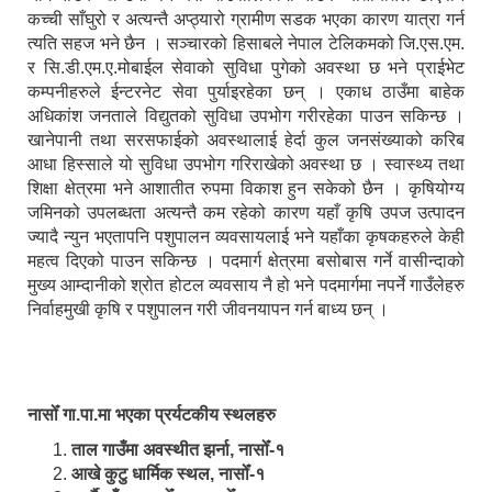
कच्ची साँघुरो र अत्यन्तै अप्ठ्यारो ग्रामीण सडक भएका कारण यात्रा गर्न
त्यति सहज भने छैन । सञ्चारको हिसाबले नेपाल टेलिकमको जि.एस.एम.
र सि.डी.एम.ए.मोबाईल सेवाको सुविधा पुगेको अवस्था छ भने प्राईभेट
कम्पनीहरुले ईन्टरनेट सेवा पुर्याइरहेका छन् । एकाध ठाउँमा बाहेक
अधिकांश जनताले विद्युतको सुविधा उपभोग गरीरहेका पाउन सकिन्छ ।
खानेपानी तथा सरसफाईको अवस्थालाई हेर्दा कुल जनसंख्याको करिब
आधा हिस्साले यो सुविधा उपभोग गरिराखेको अवस्था छ । स्वास्थ्य तथा
शिक्षा क्षेत्रमा भने आशातीत रुपमा विकाश हुन सकेको छैन । कृषियोग्य
जमिनको उपलब्धता अत्यन्तै कम रहेको कारण यहाँ कृषि उपज उत्पादन
ज्यादै न्युन भएतापनि पशुपालन व्यवसायलाई भने यहाँका कृषकहरुले केही
महत्व दिएको पाउन सकिन्छ । पदमार्ग क्षेत्रमा बसोबास गर्ने वासीन्दाको
मुख्य आम्दानीको श्रोत होटल व्यवसाय नै हो भने पदमार्गमा नपर्ने गाउँलेहरु
निर्वाहमुखी कृषि र पशुपालन गरी जीवनयापन गर्न बाध्य छन् ।
नासोँ गा.पा.मा भएका प्रर्यटकीय स्थलहरु
ताल गाउँमा अवस्थीत झर्ना, नासोँ-१
आखे कुटु धार्मिक स्थल, नासोँ-१