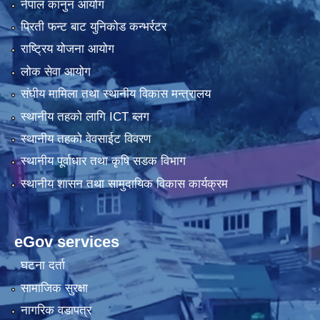
नेपाल कानुन आयोग
प्रिती फन्ट बाट युनिकोड कन्भर्रटर
राष्ट्रिय योजना आयोग
लोक सेवा आयोग
संघीय मामिला तथा स्थानीय विकास मन्त्रालय
स्थानीय तहको लागि ICT ब्लग
स्थानीय तहको वेवसाईट विवरण
स्थानीय पूर्वाधार तथा कृषि सडक विभाग
स्थानीय शासन तथा सामुदायिक विकास कार्यक्रम
eGov services
घटना दर्ता
सामाजिक सुरक्षा
नागरिक वडापत्र