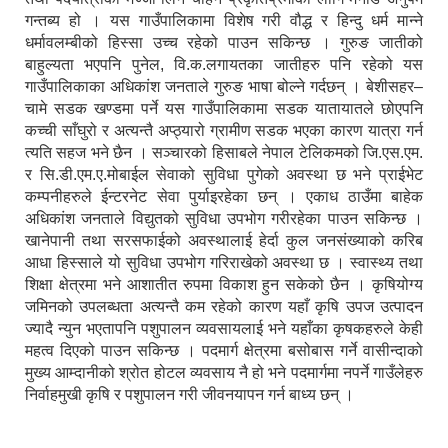
गन्तब्य हो । यस गाउँपालिकामा विशेष गरी वौद्ध र हिन्दु धर्म मान्ने
धर्मावलम्बीको हिस्सा उच्च रहेको पाउन सकिन्छ । गुरुङ जातीको
बाहुल्यता भएपनि पुनेल, वि.क.लगायतका जातीहरु पनि रहेको यस
गाउँपालिकाका अधिकांश जनताले गुरुङ भाषा बोल्ने गर्दछन् । बेशीसहर–
चामे सडक खण्डमा पर्ने यस गाउँपालिकामा सडक यातायातले छोएपनि
कच्ची साँघुरो र अत्यन्तै अप्ठ्यारो ग्रामीण सडक भएका कारण यात्रा गर्न
त्यति सहज भने छैन । सञ्चारको हिसाबले नेपाल टेलिकमको जि.एस.एम.
र सि.डी.एम.ए.मोबाईल सेवाको सुविधा पुगेको अवस्था छ भने प्राईभेट
कम्पनीहरुले ईन्टरनेट सेवा पुर्याइरहेका छन् । एकाध ठाउँमा बाहेक
अधिकांश जनताले विद्युतको सुविधा उपभोग गरीरहेका पाउन सकिन्छ ।
खानेपानी तथा सरसफाईको अवस्थालाई हेर्दा कुल जनसंख्याको करिब
आधा हिस्साले यो सुविधा उपभोग गरिराखेको अवस्था छ । स्वास्थ्य तथा
शिक्षा क्षेत्रमा भने आशातीत रुपमा विकाश हुन सकेको छैन । कृषियोग्य
जमिनको उपलब्धता अत्यन्तै कम रहेको कारण यहाँ कृषि उपज उत्पादन
ज्यादै न्युन भएतापनि पशुपालन व्यवसायलाई भने यहाँका कृषकहरुले केही
महत्व दिएको पाउन सकिन्छ । पदमार्ग क्षेत्रमा बसोबास गर्ने वासीन्दाको
मुख्य आम्दानीको श्रोत होटल व्यवसाय नै हो भने पदमार्गमा नपर्ने गाउँलेहरु
निर्वाहमुखी कृषि र पशुपालन गरी जीवनयापन गर्न बाध्य छन् ।