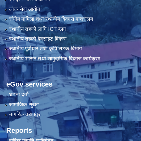
लोक सेवा आयोग
संघीय मामिला तथा स्थानीय विकास मन्त्रालय
स्थानीय तहको लागि ICT ब्लग
स्थानीय तहको वेवसाईट विवरण
स्थानीय पूर्वाधार तथा कृषि सडक विभाग
स्थानीय शासन तथा सामुदायिक विकास कार्यक्रम
eGov services
घटना दर्ता
सामाजिक सुरक्षा
नागरिक वडापत्र
Reports
वार्षिक प्रगति प्रतिवेदन