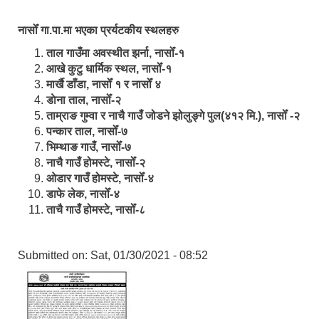
नासोँ गा.पा.मा भएका प्रर्यटकीय स्थलहरु
ताल गाउँमा अवस्थीत झर्ना, नासोँ-१
आखे कुटु धार्मिक स्थल, नासोँ-१
मार्खै डाँडा, नासोँ १ र नासोँ ४
डाेना ताल, नासोँ-२
ताम्राङ गुम्वा र नाचै गाउँ जोडने झोलुङ्गे पुल(४१२ मि.), नासोँ -२
पन्कार ताल, नासोँ-७
भिम्थाङ गाउँ, नासोँ-७
नाचै गाउँ होमस्टे, नासोँ-२
ओ‍‍‌डार गाउँ होमस्टे, नासोँ-४
डाफे लेक, नासोँ-४
ताचै गाउँ होमस्टे, नासोँ-८
Submitted on:
Sat, 01/30/2021 - 08:52