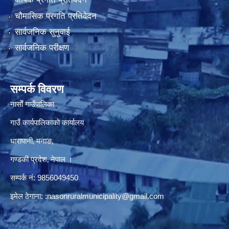
चौमासिक प्रगति प्रतिवेदन
सार्वजनिक सुनुवाई
सार्वजनिक परीक्षण
सम्पर्क विवरण
नासाेँ गाउँपालिका
गाउँ कार्यपालिकाकाे कार्यालय
धारापानी‚ मनाङ‚
गण्डकी प्रदेश‚ नेपाल ।
सम्पर्क न‌ं‍: 9856049450
इमेल ठेगाना:
:nasonruralmunicipality@gmail.com