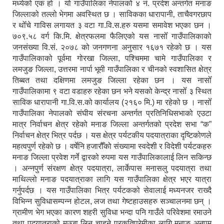
मध्येको एक हो । यो गाउँपालिका नेपालको ४ नं. प्रदेश अन्तर्गत मनाङ
जिल्लाको तल्लो भेगमा अवस्थित छ । साविकका धारापानी‚ ताचैवगरछाप
र थोँचे गाविस लगायत ३ वटा गा.वि.स.हरु यसमा समावेश भएका छन ।
७०९.५८ वर्ग कि.मि. क्षेत्रफलमा फैलिएको यस नासोँ गाउँपालिकाको
जनसंख्या वि.सं. २०७८ को जनगणना अनुसार १६७१ रहेको छ । यस
गाउँपालिकाको पूर्वमा गोरखा जिल्ला, पश्चिममा चामे गाउँपालिका र
लमजुङ जिल्ला, उत्तरमा नार्पा भूमी गाउँपालिका र चीनको स्वशासित क्षेत्र
तिब्बत तथा दक्षिणमा लमजुङ जिल्ला रहेका छन । यस नासोँ
गाउँपालिकामा ९ वटा वडाहरु रहेका छन भने यसको केन्द्र नासोँ ३ स्थित
साविक धारापानी गा.वि.स.को कार्यालय (२१६० मि.) मा रहेको छ । नासोँ
गाउँपालिका नेपालको संघीय संरचना अन्तर्गत प्रतिनिधिसभाको एउटा
मात्र निर्वाचन क्षेत्र रहेको मनाङ जिल्ला अन्तर्गतको प्रदेश सभा “क”
निर्वाचन क्षेत्र भित्र पर्दछ । यस क्षेत्र पर्यटकीय पदयात्राका दृष्टिकोणले
महत्वपुर्ण रहेको छ । वर्षेनि हजारौँको संख्यामा स्वदेशी र विदेशी पर्यटकहरु
मनाङ जिल्ला प्रवेश गर्ने द्वारको रुपमा यस गाउँपालिकालाई लिन सकिन्छ
। अन्नपुर्ण संरक्षण क्षेत्र पदयात्रा, लार्केपास मनासलु पदयात्रा तथा
माथिल्लो मनाङ पदयात्राका लागि यस गाउँपालिका क्षेत्र भएर यात्रा
गर्नुपर्दछ । यस गाउँपालिका भित्र पर्यटकको सेवालाई मध्यनजर राख्दै
विभिन्न सुविधासम्पन्न होटल, लज तथा गेष्टहाउसहरु सञ्चालनमा छन् ।
ग्रामीण भेग भएका कारण शहरी सुविधा भन्दा पनि गाउँले परिवेशमा रमाउने
तथा पदयात्राको मज्जा लिन चाहने प्रकृतिप्रेमीका लागि मनाङ अनुपम