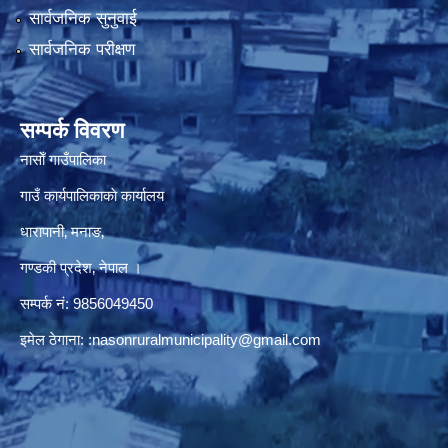
सार्वजनिक सुनुवाई
सार्वजनिक परीक्षण
सम्पर्क विवरण
नासाेँ गाउँपालिका
गाउँ कार्यपालिकाकाे कार्यालय
धारापानी‚ मनाङ‚
गण्डकी प्रदेश‚ नेपाल ।
सम्पर्क न‌ं‍: 9856049450
इमेल ठेगाना:
:nasonruralmunicipality@gmail.com