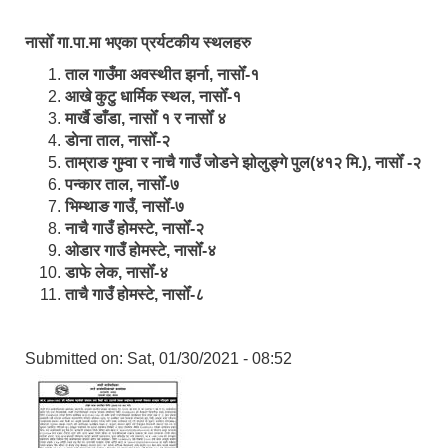
नासोँ गा.पा.मा भएका प्रर्यटकीय स्थलहरु
ताल गाउँमा अवस्थीत झर्ना, नासोँ-१
आखे कुटु धार्मिक स्थल, नासोँ-१
मार्खै डाँडा, नासोँ १ र नासोँ ४
डाेना ताल, नासोँ-२
ताम्राङ गुम्वा र नाचै गाउँ जोडने झोलुङ्गे पुल(४१२ मि.), नासोँ -२
पन्कार ताल, नासोँ-७
भिम्थाङ गाउँ, नासोँ-७
नाचै गाउँ होमस्टे, नासोँ-२
ओ‍‍‌डार गाउँ होमस्टे, नासोँ-४
डाफे लेक, नासोँ-४
ताचै गाउँ होमस्टे, नासोँ-८
Submitted on:
Sat, 01/30/2021 - 08:52