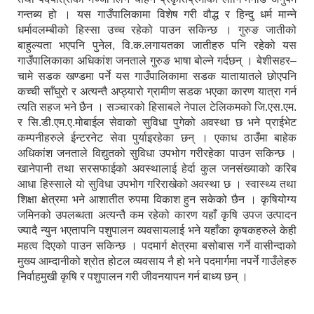
गन्तब्य हो । यस गाउँपालिकामा विशेष गरी वौद्ध र हिन्दु धर्म मान्ने
धर्मावलम्बीको हिस्सा उच्च रहेको पाउन सकिन्छ । गुरुङ जातीको
बाहुल्यता भएपनि पुनेल, वि.क.लगायतका जातीहरु पनि रहेको यस
गाउँपालिकाका अधिकांश जनताले गुरुङ भाषा बोल्ने गर्दछन् । बेशीसहर–
चामे सडक खण्डमा पर्ने यस गाउँपालिकामा सडक यातायातले छोएपनि
कच्ची साँघुरो र अत्यन्तै अप्ठ्यारो ग्रामीण सडक भएका कारण यात्रा गर्न
त्यति सहज भने छैन । सञ्चारको हिसाबले नेपाल टेलिकमको जि.एस.एम.
र सि.डी.एम.ए.मोबाईल सेवाको सुविधा पुगेको अवस्था छ भने प्राईभेट
कम्पनीहरुले ईन्टरनेट सेवा पुर्याइरहेका छन् । एकाध ठाउँमा बाहेक
अधिकांश जनताले विद्युतको सुविधा उपभोग गरीरहेका पाउन सकिन्छ ।
खानेपानी तथा सरसफाईको अवस्थालाई हेर्दा कुल जनसंख्याको करिब
आधा हिस्साले यो सुविधा उपभोग गरिराखेको अवस्था छ । स्वास्थ्य तथा
शिक्षा क्षेत्रमा भने आशातीत रुपमा विकाश हुन सकेको छैन । कृषियोग्य
जमिनको उपलब्धता अत्यन्तै कम रहेको कारण यहाँ कृषि उपज उत्पादन
ज्यादै न्युन भएतापनि पशुपालन व्यवसायलाई भने यहाँका कृषकहरुले केही
महत्व दिएको पाउन सकिन्छ । पदमार्ग क्षेत्रमा बसोबास गर्ने वासीन्दाको
मुख्य आम्दानीको श्रोत होटल व्यवसाय नै हो भने पदमार्गमा नपर्ने गाउँलेहरु
निर्वाहमुखी कृषि र पशुपालन गरी जीवनयापन गर्न बाध्य छन् ।