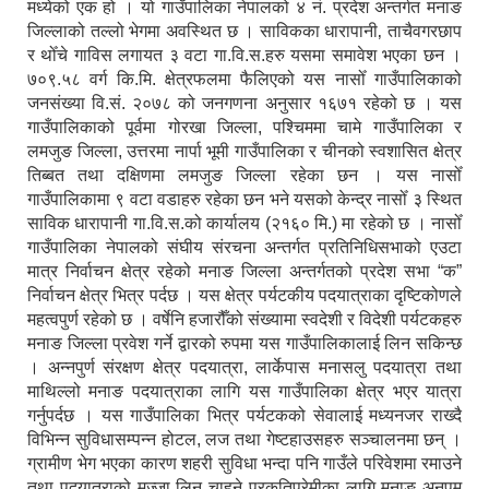
मध्येको एक हो । यो गाउँपालिका नेपालको ४ नं. प्रदेश अन्तर्गत मनाङ
जिल्लाको तल्लो भेगमा अवस्थित छ । साविकका धारापानी‚ ताचैवगरछाप
र थोँचे गाविस लगायत ३ वटा गा.वि.स.हरु यसमा समावेश भएका छन ।
७०९.५८ वर्ग कि.मि. क्षेत्रफलमा फैलिएको यस नासोँ गाउँपालिकाको
जनसंख्या वि.सं. २०७८ को जनगणना अनुसार १६७१ रहेको छ । यस
गाउँपालिकाको पूर्वमा गोरखा जिल्ला, पश्चिममा चामे गाउँपालिका र
लमजुङ जिल्ला, उत्तरमा नार्पा भूमी गाउँपालिका र चीनको स्वशासित क्षेत्र
तिब्बत तथा दक्षिणमा लमजुङ जिल्ला रहेका छन । यस नासोँ
गाउँपालिकामा ९ वटा वडाहरु रहेका छन भने यसको केन्द्र नासोँ ३ स्थित
साविक धारापानी गा.वि.स.को कार्यालय (२१६० मि.) मा रहेको छ । नासोँ
गाउँपालिका नेपालको संघीय संरचना अन्तर्गत प्रतिनिधिसभाको एउटा
मात्र निर्वाचन क्षेत्र रहेको मनाङ जिल्ला अन्तर्गतको प्रदेश सभा “क”
निर्वाचन क्षेत्र भित्र पर्दछ । यस क्षेत्र पर्यटकीय पदयात्राका दृष्टिकोणले
महत्वपुर्ण रहेको छ । वर्षेनि हजारौँको संख्यामा स्वदेशी र विदेशी पर्यटकहरु
मनाङ जिल्ला प्रवेश गर्ने द्वारको रुपमा यस गाउँपालिकालाई लिन सकिन्छ
। अन्नपुर्ण संरक्षण क्षेत्र पदयात्रा, लार्केपास मनासलु पदयात्रा तथा
माथिल्लो मनाङ पदयात्राका लागि यस गाउँपालिका क्षेत्र भएर यात्रा
गर्नुपर्दछ । यस गाउँपालिका भित्र पर्यटकको सेवालाई मध्यनजर राख्दै
विभिन्न सुविधासम्पन्न होटल, लज तथा गेष्टहाउसहरु सञ्चालनमा छन् ।
ग्रामीण भेग भएका कारण शहरी सुविधा भन्दा पनि गाउँले परिवेशमा रमाउने
तथा पदयात्राको मज्जा लिन चाहने प्रकृतिप्रेमीका लागि मनाङ अनुपम