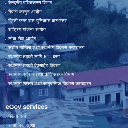
केन्द्रीय पञ्जिकरण विभाग
नेपाल कानुन आयोग
प्रिती फन्ट बाट युनिकोड कन्भर्रटर
राष्ट्रिय योजना आयोग
लोक सेवा आयोग
संघीय मामिला तथा स्थानीय विकास मन्त्रालय
स्थानीय तहको लागि ICT ब्लग
स्थानीय तहको वेवसाईट विवरण
स्थानीय पूर्वाधार तथा कृषि सडक विभाग
स्थानीय शासन तथा सामुदायिक विकास कार्यक्रम
eGov services
घटना दर्ता
सामाजिक सुरक्षा