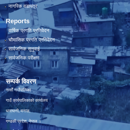
नागरिक वडापत्र
Reports
वार्षिक प्रगति प्रतिवेदन
चौमासिक प्रगति प्रतिवेदन
सार्वजनिक सुनुवाई
सार्वजनिक परीक्षण
सम्पर्क विवरण
नासाेँ गाउँपालिका
गाउँ कार्यपालिकाकाे कार्यालय
धारापानी‚ मनाङ‚
गण्डकी प्रदेश‚ नेपाल ।