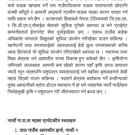
चामे सडक खण्डमा पर्ने यस गाउँपालिकामा सडक यातायातले छोएपनि
कच्ची साँघुरो र अत्यन्तै अप्ठ्यारो ग्रामीण सडक भएका कारण यात्रा गर्न
त्यति सहज भने छैन । सञ्चारको हिसाबले नेपाल टेलिकमको जि.एस.एम.
र सि.डी.एम.ए.मोबाईल सेवाको सुविधा पुगेको अवस्था छ भने प्राईभेट
कम्पनीहरुले ईन्टरनेट सेवा पुर्याइरहेका छन् । एकाध ठाउँमा बाहेक
अधिकांश जनताले विद्युतको सुविधा उपभोग गरीरहेका पाउन सकिन्छ ।
खानेपानी तथा सरसफाईको अवस्थालाई हेर्दा कुल जनसंख्याको करिब
आधा हिस्साले यो सुविधा उपभोग गरिराखेको अवस्था छ । स्वास्थ्य तथा
शिक्षा क्षेत्रमा भने आशातीत रुपमा विकाश हुन सकेको छैन । कृषियोग्य
जमिनको उपलब्धता अत्यन्तै कम रहेको कारण यहाँ कृषि उपज उत्पादन
ज्यादै न्युन भएतापनि पशुपालन व्यवसायलाई भने यहाँका कृषकहरुले केही
महत्व दिएको पाउन सकिन्छ । पदमार्ग क्षेत्रमा बसोबास गर्ने वासीन्दाको
मुख्य आम्दानीको श्रोत होटल व्यवसाय नै हो भने पदमार्गमा नपर्ने गाउँलेहरु
निर्वाहमुखी कृषि र पशुपालन गरी जीवनयापन गर्न बाध्य छन् ।
नासोँ गा.पा.मा भएका प्रर्यटकीय स्थलहरु
ताल गाउँमा अवस्थीत झर्ना, नासोँ-१