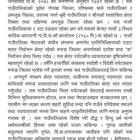
जनसंख्या वि.सं. २०७८ को जनगणना अनुसार १६७१ रहेको छ । यस
गाउँपालिकाको पूर्वमा गोरखा जिल्ला, पश्चिममा चामे गाउँपालिका र
लमजुङ जिल्ला, उत्तरमा नार्पा भूमी गाउँपालिका र चीनको स्वशासित क्षेत्र
तिब्बत तथा दक्षिणमा लमजुङ जिल्ला रहेका छन । यस नासोँ
गाउँपालिकामा ९ वटा वडाहरु रहेका छन भने यसको केन्द्र नासोँ ३ स्थित
साविक धारापानी गा.वि.स.को कार्यालय (२१६० मि.) मा रहेको छ । नासोँ
गाउँपालिका नेपालको संघीय संरचना अन्तर्गत प्रतिनिधिसभाको एउटा
मात्र निर्वाचन क्षेत्र रहेको मनाङ जिल्ला अन्तर्गतको प्रदेश सभा “क”
निर्वाचन क्षेत्र भित्र पर्दछ । यस क्षेत्र पर्यटकीय पदयात्राका दृष्टिकोणले
महत्वपुर्ण रहेको छ । वर्षेनि हजारौँको संख्यामा स्वदेशी र विदेशी पर्यटकहरु
मनाङ जिल्ला प्रवेश गर्ने द्वारको रुपमा यस गाउँपालिकालाई लिन सकिन्छ
। अन्नपुर्ण संरक्षण क्षेत्र पदयात्रा, लार्केपास मनासलु पदयात्रा तथा
माथिल्लो मनाङ पदयात्राका लागि यस गाउँपालिका क्षेत्र भएर यात्रा
गर्नुपर्दछ । यस गाउँपालिका भित्र पर्यटकको सेवालाई मध्यनजर राख्दै
विभिन्न सुविधासम्पन्न होटल, लज तथा गेष्टहाउसहरु सञ्चालनमा छन् ।
ग्रामीण भेग भएका कारण शहरी सुविधा भन्दा पनि गाउँले परिवेशमा रमाउने
तथा पदयात्राको मज्जा लिन चाहने प्रकृतिप्रेमीका लागि मनाङ अनुपम
गन्तब्य हो । यस गाउँपालिकामा विशेष गरी वौद्ध र हिन्दु धर्म मान्ने
धर्मावलम्बीको हिस्सा उच्च रहेको पाउन सकिन्छ । गुरुङ जातीको
बाहुल्यता भएपनि पुनेल, वि.क.लगायतका जातीहरु पनि रहेको यस
गाउँपालिकाका अधिकांश जनताले गुरुङ भाषा बोल्ने गर्दछन् । बेशीसहर–