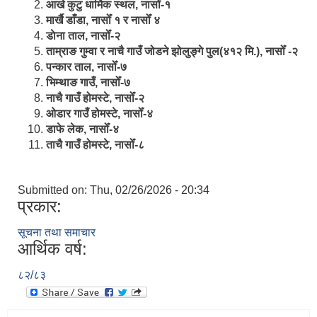
आखे कुटु धार्मिक स्थल, नासोँ-१
मार्खै डाँडा, नासोँ १ र नासोँ ४
डाेना ताल, नासोँ-२
ताम्राङ गुम्वा र नाचै गाउँ जोडने झोलुङ्गे पुल(४१२ मि.), नासोँ -२
पन्कार ताल, नासोँ-७
भिम्थाङ गाउँ, नासोँ-७
नाचै गाउँ होमस्टे, नासोँ-२
ओ‍‍‌डार गाउँ होमस्टे, नासोँ-४
डाफे लेक, नासोँ-४
ताचै गाउँ होमस्टे, नासोँ-८
Submitted on:
Thu, 02/26/2026 - 20:34
प्रकार:
सूचना तथा समाचार
आर्थिक वर्ष:
८२/८३