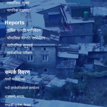
सामाजिक सुरक्षा
नागरिक वडापत्र
Reports
वार्षिक प्रगति प्रतिवेदन
चौमासिक प्रगति प्रतिवेदन
सार्वजनिक सुनुवाई
सार्वजनिक परीक्षण
सम्पर्क विवरण
नासाेँ गाउँपालिका
गाउँ कार्यपालिकाकाे कार्यालय
धारापानी‚ मनाङ‚
गण्डकी प्रदेश‚ नेपाल ।