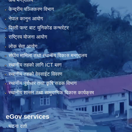
अर्थ मन्त्रालय
केन्द्रीय पञ्जिकरण विभाग
नेपाल कानुन आयोग
प्रिती फन्ट बाट युनिकोड कन्भर्रटर
राष्ट्रिय योजना आयोग
लोक सेवा आयोग
संघीय मामिला तथा स्थानीय विकास मन्त्रालय
स्थानीय तहको लागि ICT ब्लग
स्थानीय तहको वेवसाईट विवरण
स्थानीय पूर्वाधार तथा कृषि सडक विभाग
स्थानीय शासन तथा सामुदायिक विकास कार्यक्रम
eGov services
घटना दर्ता