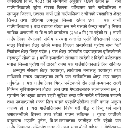
जनसंख्या वि.सं. २०७८ को जनगणना अनुसार १६७१ रहेको छ । यस
गाउँपालिकाको पूर्वमा गोरखा जिल्ला, पश्चिममा चामे गाउँपालिका र
लमजुङ जिल्ला, उत्तरमा नार्पा भूमी गाउँपालिका र चीनको स्वशासित क्षेत्र
तिब्बत तथा दक्षिणमा लमजुङ जिल्ला रहेका छन । यस नासोँ
गाउँपालिकामा ९ वटा वडाहरु रहेका छन भने यसको केन्द्र नासोँ ३ स्थित
साविक धारापानी गा.वि.स.को कार्यालय (२१६० मि.) मा रहेको छ । नासोँ
गाउँपालिका नेपालको संघीय संरचना अन्तर्गत प्रतिनिधिसभाको एउटा
मात्र निर्वाचन क्षेत्र रहेको मनाङ जिल्ला अन्तर्गतको प्रदेश सभा “क”
निर्वाचन क्षेत्र भित्र पर्दछ । यस क्षेत्र पर्यटकीय पदयात्राका दृष्टिकोणले
महत्वपुर्ण रहेको छ । वर्षेनि हजारौँको संख्यामा स्वदेशी र विदेशी पर्यटकहरु
मनाङ जिल्ला प्रवेश गर्ने द्वारको रुपमा यस गाउँपालिकालाई लिन सकिन्छ
। अन्नपुर्ण संरक्षण क्षेत्र पदयात्रा, लार्केपास मनासलु पदयात्रा तथा
माथिल्लो मनाङ पदयात्राका लागि यस गाउँपालिका क्षेत्र भएर यात्रा
गर्नुपर्दछ । यस गाउँपालिका भित्र पर्यटकको सेवालाई मध्यनजर राख्दै
विभिन्न सुविधासम्पन्न होटल, लज तथा गेष्टहाउसहरु सञ्चालनमा छन् ।
ग्रामीण भेग भएका कारण शहरी सुविधा भन्दा पनि गाउँले परिवेशमा रमाउने
तथा पदयात्राको मज्जा लिन चाहने प्रकृतिप्रेमीका लागि मनाङ अनुपम
गन्तब्य हो । यस गाउँपालिकामा विशेष गरी वौद्ध र हिन्दु धर्म मान्ने
धर्मावलम्बीको हिस्सा उच्च रहेको पाउन सकिन्छ । गुरुङ जातीको
बाहुल्यता भएपनि पुनेल, वि.क.लगायतका जातीहरु पनि रहेको यस
गाउँपालिकाका अधिकांश जनताले गुरुङ भाषा बोल्ने गर्दछन् । बेशीसहर–