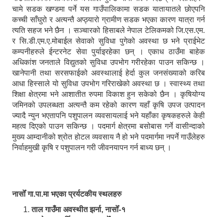
चामे सडक खण्डमा पर्ने यस गाउँपालिकामा सडक यातायातले छोएपनि
कच्ची साँघुरो र अत्यन्तै अप्ठ्यारो ग्रामीण सडक भएका कारण यात्रा गर्न
त्यति सहज भने छैन । सञ्चारको हिसाबले नेपाल टेलिकमको जि.एस.एम.
र सि.डी.एम.ए.मोबाईल सेवाको सुविधा पुगेको अवस्था छ भने प्राईभेट
कम्पनीहरुले ईन्टरनेट सेवा पुर्याइरहेका छन् । एकाध ठाउँमा बाहेक
अधिकांश जनताले विद्युतको सुविधा उपभोग गरीरहेका पाउन सकिन्छ ।
खानेपानी तथा सरसफाईको अवस्थालाई हेर्दा कुल जनसंख्याको करिब
आधा हिस्साले यो सुविधा उपभोग गरिराखेको अवस्था छ । स्वास्थ्य तथा
शिक्षा क्षेत्रमा भने आशातीत रुपमा विकाश हुन सकेको छैन । कृषियोग्य
जमिनको उपलब्धता अत्यन्तै कम रहेको कारण यहाँ कृषि उपज उत्पादन
ज्यादै न्युन भएतापनि पशुपालन व्यवसायलाई भने यहाँका कृषकहरुले केही
महत्व दिएको पाउन सकिन्छ । पदमार्ग क्षेत्रमा बसोबास गर्ने वासीन्दाको
मुख्य आम्दानीको श्रोत होटल व्यवसाय नै हो भने पदमार्गमा नपर्ने गाउँलेहरु
निर्वाहमुखी कृषि र पशुपालन गरी जीवनयापन गर्न बाध्य छन् ।
नासोँ गा.पा.मा भएका प्रर्यटकीय स्थलहरु
ताल गाउँमा अवस्थीत झर्ना, नासोँ-१