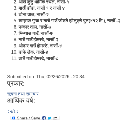
आखे कुटु धार्मिक स्थल, नासोँ-१
मार्खै डाँडा, नासोँ १ र नासोँ ४
डाेना ताल, नासोँ-२
ताम्राङ गुम्वा र नाचै गाउँ जोडने झोलुङ्गे पुल(४१२ मि.), नासोँ -२
पन्कार ताल, नासोँ-७
भिम्थाङ गाउँ, नासोँ-७
नाचै गाउँ होमस्टे, नासोँ-२
ओ‍‍‌डार गाउँ होमस्टे, नासोँ-४
डाफे लेक, नासोँ-४
ताचै गाउँ होमस्टे, नासोँ-८
Submitted on:
Thu, 02/26/2026 - 20:34
प्रकार:
सूचना तथा समाचार
आर्थिक वर्ष:
८२/८३