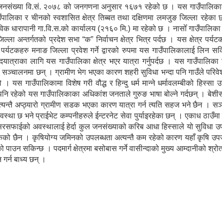
 जनसंख्या वि.सं. २०७८ को जनगणना अनुसार १६७१ रहेको छ । यस गाउँपालिकाको
गाउँपालिका र चीनको स्वशासित क्षेत्र तिब्बत तथा दक्षिणमा लमजुङ जिल्ला रहेक
विक धारापानी गा.वि.स.को कार्यालय (२१६० मि.) मा रहेको छ । नासोँ गाउँपालिक
ल्ला अन्तर्गतको प्रदेश सभा “क” निर्वाचन क्षेत्र भित्र पर्दछ । यस क्षेत्र पर्य
ेशी पर्यटकहरु मनाङ जिल्ला प्रवेश गर्ने द्वारको रुपमा यस गाउँपालिकालाई लिन सकि
पदयात्राका लागि यस गाउँपालिका क्षेत्र भएर यात्रा गर्नुपर्दछ । यस गाउँपालिका
ु सञ्चालनमा छन् । ग्रामीण भेग भएका कारण शहरी सुविधा भन्दा पनि गाउँले परिव
 यस गाउँपालिकामा विशेष गरी वौद्ध र हिन्दु धर्म मान्ने धर्मावलम्बीको हिस्सा 
पनि रहेको यस गाउँपालिकाका अधिकांश जनताले गुरुङ भाषा बोल्ने गर्दछन् । बे
्यन्तै अप्ठ्यारो ग्रामीण सडक भएका कारण यात्रा गर्न त्यति सहज भने छैन । स
्था छ भने प्राईभेट कम्पनीहरुले ईन्टरनेट सेवा पुर्याइरहेका छन् । एकाध ठाउँम
सरसफाईको अवस्थालाई हेर्दा कुल जनसंख्याको करिब आधा हिस्साले यो सुविधा उ
सकेको छैन । कृषियोग्य जमिनको उपलब्धता अत्यन्तै कम रहेको कारण यहाँ कृषि उपज
पाउन सकिन्छ । पदमार्ग क्षेत्रमा बसोबास गर्ने वासीन्दाको मुख्य आम्दानीको श्र
 गर्न बाध्य छन् ।