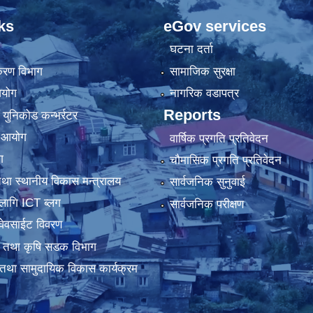
ks
eGov services
घटना दर्ता
िकरण विभाग
सामाजिक सुरक्षा
आयोग
नागरिक वडापत्र
Reports
 युनिकोड कन्भर्रटर
ा आयोग
वार्षिक प्रगति प्रतिवेदन
ग
चौमासिक प्रगति प्रतिवेदन
था स्थानीय विकास मन्त्रालय
सार्वजनिक सुनुवाई
लागि ICT ब्लग
सार्वजनिक परीक्षण
वेवसाईट विवरण
धार तथा कृषि सडक विभाग
तथा सामुदायिक विकास कार्यक्रम