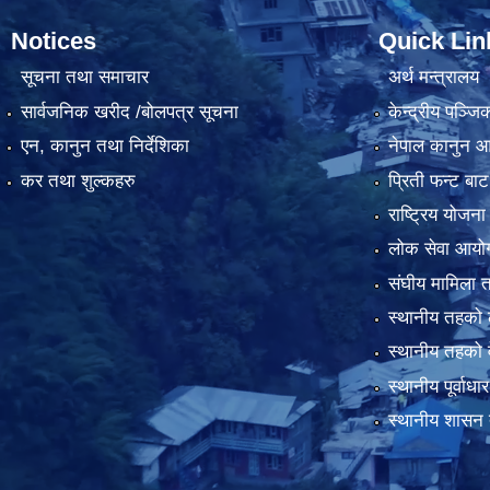
Notices
Quick Lin
सूचना तथा समाचार
अर्थ मन्त्रालय
सार्वजनिक खरीद /बोलपत्र सूचना
केन्द्रीय पञ्ज
एन, कानुन तथा निर्देशिका
नेपाल कानुन 
कर तथा शुल्कहरु
प्रिती फन्ट बाट
राष्ट्रिय योजन
लोक सेवा आयो
संघीय मामिला त
स्थानीय तहको 
स्थानीय तहको 
स्थानीय पूर्वा
स्थानीय शासन 