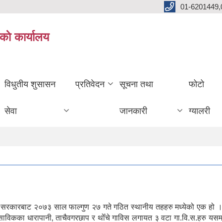
01-6201449,
काे कार्यालय
विधुतीय शुसासन
प्रतिवेदन
सूचना तथा
फोटो
सेवा
जानकारी
ग्यालरी
ल सरकारबाट २०७३ साल फाल्गुण २७ गते गठित स्थानीय तहहरु मध्येको एक हो ।
। साविकका धारापानी‚ ताचैवगरछाप र थोँचे गाविस लगायत ३ वटा गा.वि.स.हरु यस