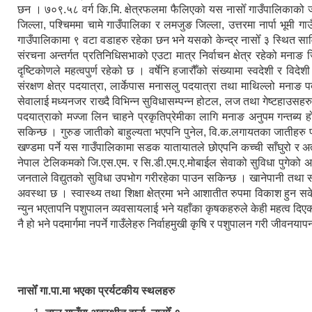
छन । ७०९.५८ वर्ग कि.मि. क्षेत्रफलमा फैलिएको यस नासोँ गाउँपालिकाको
जिल्ला, पश्चिममा चामे गाउँपालिका र लमजुङ जिल्ला, उत्तरमा नार्पा भूमी 
गाउँपालिकामा ९ वटा वडाहरु रहेका छन भने यसको केन्द्र नासोँ ३ स्थित सा
संरचना अन्तर्गत प्रतिनिधिसभाको एउटा मात्र निर्वाचन क्षेत्र रहेको मनाङ जि
दृष्टिकोणले महत्वपुर्ण रहेको छ । वर्षेनि हजारौँको संख्यामा स्वदेशी र विद
संरक्षण क्षेत्र पदयात्रा, लार्केपास मनासलु पदयात्रा तथा माथिल्लो मनाङ 
सेवालाई मध्यनजर राख्दै विभिन्न सुविधासम्पन्न होटल, लज तथा गेष्टहाउसहर
पदयात्राको मज्जा लिन चाहने प्रकृतिप्रेमीका लागि मनाङ अनुपम गन्तब्य हो ।
सकिन्छ । गुरुङ जातीको बाहुल्यता भएपनि पुनेल, वि.क.लगायतका जातीहरु 
खण्डमा पर्ने यस गाउँपालिकामा सडक यातायातले छोएपनि कच्ची साँघुरो र अत
नेपाल टेलिकमको जि.एस.एम. र सि.डी.एम.ए.मोबाईल सेवाको सुविधा पुगेको अवस
जनताले विद्युतको सुविधा उपभोग गरीरहेका पाउन सकिन्छ । खानेपानी तथा 
अवस्था छ । स्वास्थ्य तथा शिक्षा क्षेत्रमा भने आशातीत रुपमा विकाश हुन 
न्युन भएतापनि पशुपालन व्यवसायलाई भने यहाँका कृषकहरुले केही महत्व दिएको 
नै हो भने पदमार्गमा नपर्ने गाउँलेहरु निर्वाहमुखी कृषि र पशुपालन गरी जीवनयापन
नासोँ गा.पा.मा भएका प्रर्यटकीय स्थलहरु