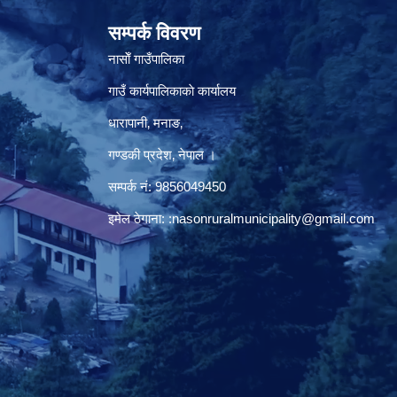
सम्पर्क विवरण
नासाेँ गाउँपालिका
गाउँ कार्यपालिकाकाे कार्यालय
धारापानी‚ मनाङ‚
गण्डकी प्रदेश‚ नेपाल ।
सम्पर्क न‌ं‍: 9856049450
इमेल ठेगाना:
:nasonruralmunicipality@gmail.com