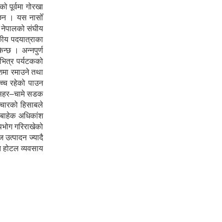
 पूर्वमा गोरखा
ा छन । यस नासोँ
ा नेपालको संघीय
टकीय पदयात्राका
न्छ । अन्नपुर्ण
 भित्र पर्यटकको
ेशमा रमाउने तथा
उच्च रहेको पाउन
शीसहर–चामे सडक
ञ्चारको हिसाबले
ा बाहेक अधिकांश
पभोग गरिराखेको
 उत्पादन ज्यादै
ोत होटल व्यवसाय