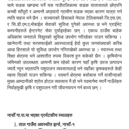
चामे सडक खण्डमा पर्ने यस गाउँपालिकामा सडक यातायातले छोएपनि
कच्ची साँघुरो र अत्यन्तै अप्ठ्यारो ग्रामीण सडक भएका कारण यात्रा गर्न
त्यति सहज भने छैन । सञ्चारको हिसाबले नेपाल टेलिकमको जि.एस.एम.
र सि.डी.एम.ए.मोबाईल सेवाको सुविधा पुगेको अवस्था छ भने प्राईभेट
कम्पनीहरुले ईन्टरनेट सेवा पुर्याइरहेका छन् । एकाध ठाउँमा बाहेक
अधिकांश जनताले विद्युतको सुविधा उपभोग गरीरहेका पाउन सकिन्छ ।
खानेपानी तथा सरसफाईको अवस्थालाई हेर्दा कुल जनसंख्याको करिब
आधा हिस्साले यो सुविधा उपभोग गरिराखेको अवस्था छ । स्वास्थ्य तथा
शिक्षा क्षेत्रमा भने आशातीत रुपमा विकाश हुन सकेको छैन । कृषियोग्य
जमिनको उपलब्धता अत्यन्तै कम रहेको कारण यहाँ कृषि उपज उत्पादन
ज्यादै न्युन भएतापनि पशुपालन व्यवसायलाई भने यहाँका कृषकहरुले केही
महत्व दिएको पाउन सकिन्छ । पदमार्ग क्षेत्रमा बसोबास गर्ने वासीन्दाको
मुख्य आम्दानीको श्रोत होटल व्यवसाय नै हो भने पदमार्गमा नपर्ने गाउँलेहरु
निर्वाहमुखी कृषि र पशुपालन गरी जीवनयापन गर्न बाध्य छन् ।
नासोँ गा.पा.मा भएका प्रर्यटकीय स्थलहरु
ताल गाउँमा अवस्थीत झर्ना, नासोँ-१