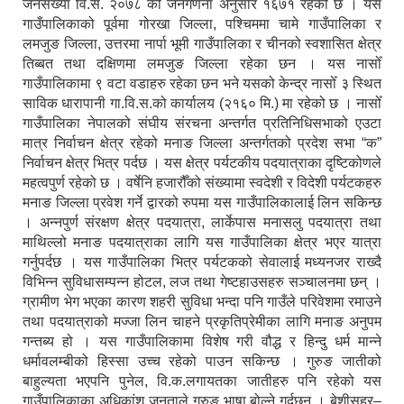
जनसंख्या वि.सं. २०७८ को जनगणना अनुसार १६७१ रहेको छ । यस
गाउँपालिकाको पूर्वमा गोरखा जिल्ला, पश्चिममा चामे गाउँपालिका र
लमजुङ जिल्ला, उत्तरमा नार्पा भूमी गाउँपालिका र चीनको स्वशासित क्षेत्र
तिब्बत तथा दक्षिणमा लमजुङ जिल्ला रहेका छन । यस नासोँ
गाउँपालिकामा ९ वटा वडाहरु रहेका छन भने यसको केन्द्र नासोँ ३ स्थित
साविक धारापानी गा.वि.स.को कार्यालय (२१६० मि.) मा रहेको छ । नासोँ
गाउँपालिका नेपालको संघीय संरचना अन्तर्गत प्रतिनिधिसभाको एउटा
मात्र निर्वाचन क्षेत्र रहेको मनाङ जिल्ला अन्तर्गतको प्रदेश सभा “क”
निर्वाचन क्षेत्र भित्र पर्दछ । यस क्षेत्र पर्यटकीय पदयात्राका दृष्टिकोणले
महत्वपुर्ण रहेको छ । वर्षेनि हजारौँको संख्यामा स्वदेशी र विदेशी पर्यटकहरु
मनाङ जिल्ला प्रवेश गर्ने द्वारको रुपमा यस गाउँपालिकालाई लिन सकिन्छ
। अन्नपुर्ण संरक्षण क्षेत्र पदयात्रा, लार्केपास मनासलु पदयात्रा तथा
माथिल्लो मनाङ पदयात्राका लागि यस गाउँपालिका क्षेत्र भएर यात्रा
गर्नुपर्दछ । यस गाउँपालिका भित्र पर्यटकको सेवालाई मध्यनजर राख्दै
विभिन्न सुविधासम्पन्न होटल, लज तथा गेष्टहाउसहरु सञ्चालनमा छन् ।
ग्रामीण भेग भएका कारण शहरी सुविधा भन्दा पनि गाउँले परिवेशमा रमाउने
तथा पदयात्राको मज्जा लिन चाहने प्रकृतिप्रेमीका लागि मनाङ अनुपम
गन्तब्य हो । यस गाउँपालिकामा विशेष गरी वौद्ध र हिन्दु धर्म मान्ने
धर्मावलम्बीको हिस्सा उच्च रहेको पाउन सकिन्छ । गुरुङ जातीको
बाहुल्यता भएपनि पुनेल, वि.क.लगायतका जातीहरु पनि रहेको यस
गाउँपालिकाका अधिकांश जनताले गुरुङ भाषा बोल्ने गर्दछन् । बेशीसहर–