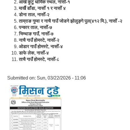
आखे कुटु धार्मिक स्थल, नासोँ-१
मार्खै डाँडा, नासोँ १ र नासोँ ४
डाेना ताल, नासोँ-२
ताम्राङ गुम्वा र नाचै गाउँ जोडने झोलुङ्गे पुल(४१२ मि.), नासोँ -२
पन्कार ताल, नासोँ-७
भिम्थाङ गाउँ, नासोँ-७
नाचै गाउँ होमस्टे, नासोँ-२
ओ‍‍‌डार गाउँ होमस्टे, नासोँ-४
डाफे लेक, नासोँ-४
ताचै गाउँ होमस्टे, नासोँ-८
Submitted on:
Sun, 03/22/2026 - 11:06