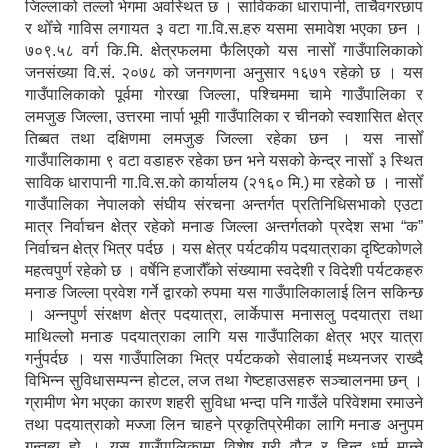
जिल्लाको तल्लो भेगमा अवस्थित छ । साविकका धारापानी‚ ताचैवगरछाप
र थोँचे गाविस लगायत ३ वटा गा.वि.स.हरु यसमा समावेश भएका छन ।
७०९.५८ वर्ग कि.मि. क्षेत्रफलमा फैलिएको यस नासोँ गाउँपालिकाको
जनसंख्या वि.सं. २०७८ को जनगणना अनुसार १६७१ रहेको छ । यस
गाउँपालिकाको पूर्वमा गोरखा जिल्ला, पश्चिममा चामे गाउँपालिका र
लमजुङ जिल्ला, उत्तरमा नार्पा भूमी गाउँपालिका र चीनको स्वशासित क्षेत्र
तिब्बत तथा दक्षिणमा लमजुङ जिल्ला रहेका छन । यस नासोँ
गाउँपालिकामा ९ वटा वडाहरु रहेका छन भने यसको केन्द्र नासोँ ३ स्थित
साविक धारापानी गा.वि.स.को कार्यालय (२१६० मि.) मा रहेको छ । नासोँ
गाउँपालिका नेपालको संघीय संरचना अन्तर्गत प्रतिनिधिसभाको एउटा
मात्र निर्वाचन क्षेत्र रहेको मनाङ जिल्ला अन्तर्गतको प्रदेश सभा “क”
निर्वाचन क्षेत्र भित्र पर्दछ । यस क्षेत्र पर्यटकीय पदयात्राका दृष्टिकोणले
महत्वपुर्ण रहेको छ । वर्षेनि हजारौँको संख्यामा स्वदेशी र विदेशी पर्यटकहरु
मनाङ जिल्ला प्रवेश गर्ने द्वारको रुपमा यस गाउँपालिकालाई लिन सकिन्छ
। अन्नपुर्ण संरक्षण क्षेत्र पदयात्रा, लार्केपास मनासलु पदयात्रा तथा
माथिल्लो मनाङ पदयात्राका लागि यस गाउँपालिका क्षेत्र भएर यात्रा
गर्नुपर्दछ । यस गाउँपालिका भित्र पर्यटकको सेवालाई मध्यनजर राख्दै
विभिन्न सुविधासम्पन्न होटल, लज तथा गेष्टहाउसहरु सञ्चालनमा छन् ।
ग्रामीण भेग भएका कारण शहरी सुविधा भन्दा पनि गाउँले परिवेशमा रमाउने
तथा पदयात्राको मज्जा लिन चाहने प्रकृतिप्रेमीका लागि मनाङ अनुपम
गन्तब्य हो । यस गाउँपालिकामा विशेष गरी वौद्ध र हिन्दु धर्म मान्ने