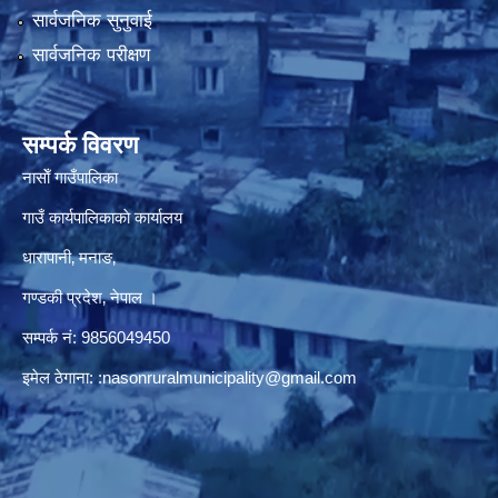
सार्वजनिक सुनुवाई
सार्वजनिक परीक्षण
सम्पर्क विवरण
नासाेँ गाउँपालिका
गाउँ कार्यपालिकाकाे कार्यालय
धारापानी‚ मनाङ‚
गण्डकी प्रदेश‚ नेपाल ।
सम्पर्क न‌ं‍: 9856049450
इमेल ठेगाना:
:nasonruralmunicipality@gmail.com