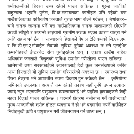
धर्मावलम्बीको हिस्सा उच्च रहेको पाउन सकिन्छ । गुरुङ जातीको
बाहुल्यता भएपनि पुनेल, वि.क.लगायतका जातीहरु पनि रहेको यस
गाउँपालिकाका अधिकांश जनताले गुरुङ भाषा बोल्ने गर्दछन् । बेशीसहर–
चामे सडक खण्डमा पर्ने यस गाउँपालिकामा सडक यातायातले छोएपनि
कच्ची साँघुरो र अत्यन्तै अप्ठ्यारो ग्रामीण सडक भएका कारण यात्रा गर्न
त्यति सहज भने छैन । सञ्चारको हिसाबले नेपाल टेलिकमको जि.एस.एम.
र सि.डी.एम.ए.मोबाईल सेवाको सुविधा पुगेको अवस्था छ भने प्राईभेट
कम्पनीहरुले ईन्टरनेट सेवा पुर्याइरहेका छन् । एकाध ठाउँमा बाहेक
अधिकांश जनताले विद्युतको सुविधा उपभोग गरीरहेका पाउन सकिन्छ ।
खानेपानी तथा सरसफाईको अवस्थालाई हेर्दा कुल जनसंख्याको करिब
आधा हिस्साले यो सुविधा उपभोग गरिराखेको अवस्था छ । स्वास्थ्य तथा
शिक्षा क्षेत्रमा भने आशातीत रुपमा विकाश हुन सकेको छैन । कृषियोग्य
जमिनको उपलब्धता अत्यन्तै कम रहेको कारण यहाँ कृषि उपज उत्पादन
ज्यादै न्युन भएतापनि पशुपालन व्यवसायलाई भने यहाँका कृषकहरुले केही
महत्व दिएको पाउन सकिन्छ । पदमार्ग क्षेत्रमा बसोबास गर्ने वासीन्दाको
मुख्य आम्दानीको श्रोत होटल व्यवसाय नै हो भने पदमार्गमा नपर्ने गाउँलेहरु
निर्वाहमुखी कृषि र पशुपालन गरी जीवनयापन गर्न बाध्य छन् ।