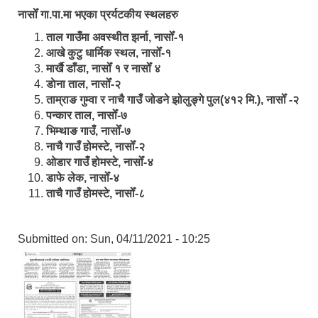
नासोँ गा.पा.मा भएका प्रर्यटकीय स्थलहरु
ताल गाउँमा अवस्थीत झर्ना, नासोँ-१
आखे कुटु धार्मिक स्थल, नासोँ-१
मार्खै डाँडा, नासोँ १ र नासोँ ४
डाेना ताल, नासोँ-२
ताम्राङ गुम्वा र नाचै गाउँ जोडने झोलुङ्गे पुल(४१२ मि.), नासोँ -२
पन्कार ताल, नासोँ-७
भिम्थाङ गाउँ, नासोँ-७
नाचै गाउँ होमस्टे, नासोँ-२
ओ‍‍‌डार गाउँ होमस्टे, नासोँ-४
डाफे लेक, नासोँ-४
ताचै गाउँ होमस्टे, नासोँ-८
Submitted on:
Sun, 04/11/2021 - 10:25