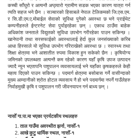
कच्ची साँघुरो र अत्यन्तै अप्ठ्यारो ग्रामीण सडक भएका कारण यात्रा गर्न
त्यति सहज भने छैन । सञ्चारको हिसाबले नेपाल टेलिकमको जि.एस.एम.
र सि.डी.एम.ए.मोबाईल सेवाको सुविधा पुगेको अवस्था छ भने प्राईभेट
कम्पनीहरुले ईन्टरनेट सेवा पुर्याइरहेका छन् । एकाध ठाउँमा बाहेक
अधिकांश जनताले विद्युतको सुविधा उपभोग गरीरहेका पाउन सकिन्छ ।
खानेपानी तथा सरसफाईको अवस्थालाई हेर्दा कुल जनसंख्याको करिब
आधा हिस्साले यो सुविधा उपभोग गरिराखेको अवस्था छ । स्वास्थ्य तथा
शिक्षा क्षेत्रमा भने आशातीत रुपमा विकाश हुन सकेको छैन । कृषियोग्य
जमिनको उपलब्धता अत्यन्तै कम रहेको कारण यहाँ कृषि उपज उत्पादन
ज्यादै न्युन भएतापनि पशुपालन व्यवसायलाई भने यहाँका कृषकहरुले केही
महत्व दिएको पाउन सकिन्छ । पदमार्ग क्षेत्रमा बसोबास गर्ने वासीन्दाको
मुख्य आम्दानीको श्रोत होटल व्यवसाय नै हो भने पदमार्गमा नपर्ने गाउँलेहरु
निर्वाहमुखी कृषि र पशुपालन गरी जीवनयापन गर्न बाध्य छन् ।
नासोँ गा.पा.मा भएका प्रर्यटकीय स्थलहरु
ताल गाउँमा अवस्थीत झर्ना, नासोँ-१
आखे कुटु धार्मिक स्थल, नासोँ-१