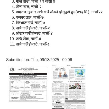
मार्खै डाँडा, नासोँ १ र नासोँ ४
डाेना ताल, नासोँ-२
ताम्राङ गुम्वा र नाचै गाउँ जोडने झोलुङ्गे पुल(४१२ मि.), नासोँ -२
पन्कार ताल, नासोँ-७
भिम्थाङ गाउँ, नासोँ-७
नाचै गाउँ होमस्टे, नासोँ-२
ओ‍‍‌डार गाउँ होमस्टे, नासोँ-४
डाफे लेक, नासोँ-४
ताचै गाउँ होमस्टे, नासोँ-८
Submitted on:
Thu, 09/18/2025 - 09:06