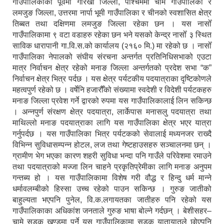
गाउँपालिकाको पूर्वमा गोरखा जिल्ला, पश्चिममा चामे गाउँपालिका र
लमजुङ जिल्ला, उत्तरमा नार्पा भूमी गाउँपालिका र चीनको स्वशासित क्षेत्र
तिब्बत तथा दक्षिणमा लमजुङ जिल्ला रहेका छन । यस नासोँ
गाउँपालिकामा ९ वटा वडाहरु रहेका छन भने यसको केन्द्र नासोँ ३ स्थित
साविक धारापानी गा.वि.स.को कार्यालय (२१६० मि.) मा रहेको छ । नासोँ
गाउँपालिका नेपालको संघीय संरचना अन्तर्गत प्रतिनिधिसभाको एउटा
मात्र निर्वाचन क्षेत्र रहेको मनाङ जिल्ला अन्तर्गतको प्रदेश सभा “क”
निर्वाचन क्षेत्र भित्र पर्दछ । यस क्षेत्र पर्यटकीय पदयात्राका दृष्टिकोणले
महत्वपुर्ण रहेको छ । वर्षेनि हजारौँको संख्यामा स्वदेशी र विदेशी पर्यटकहरु
मनाङ जिल्ला प्रवेश गर्ने द्वारको रुपमा यस गाउँपालिकालाई लिन सकिन्छ
। अन्नपुर्ण संरक्षण क्षेत्र पदयात्रा, लार्केपास मनासलु पदयात्रा तथा
माथिल्लो मनाङ पदयात्राका लागि यस गाउँपालिका क्षेत्र भएर यात्रा
गर्नुपर्दछ । यस गाउँपालिका भित्र पर्यटकको सेवालाई मध्यनजर राख्दै
विभिन्न सुविधासम्पन्न होटल, लज तथा गेष्टहाउसहरु सञ्चालनमा छन् ।
ग्रामीण भेग भएका कारण शहरी सुविधा भन्दा पनि गाउँले परिवेशमा रमाउने
तथा पदयात्राको मज्जा लिन चाहने प्रकृतिप्रेमीका लागि मनाङ अनुपम
गन्तब्य हो । यस गाउँपालिकामा विशेष गरी वौद्ध र हिन्दु धर्म मान्ने
धर्मावलम्बीको हिस्सा उच्च रहेको पाउन सकिन्छ । गुरुङ जातीको
बाहुल्यता भएपनि पुनेल, वि.क.लगायतका जातीहरु पनि रहेको यस
गाउँपालिकाका अधिकांश जनताले गुरुङ भाषा बोल्ने गर्दछन् । बेशीसहर–
चामे सडक खण्डमा पर्ने यस गाउँपालिकामा सडक यातायातले छोएपनि