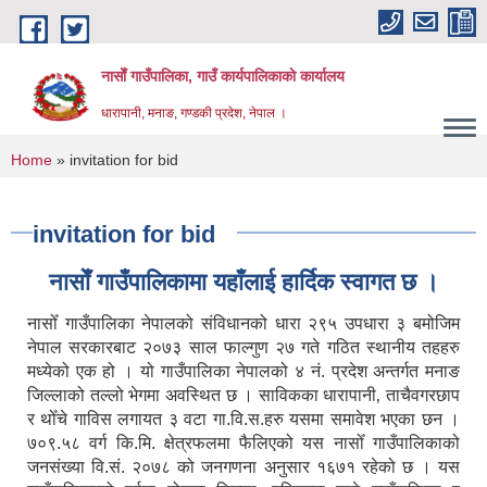
Skip to main content
नासाेँ गाउँपालिका, गाउँ कार्यपालिकाकाे कार्यालय
धारापानी, मनाङ, गण्डकी प्रदेश, नेपाल ।
You are here
Home
» invitation for bid
invitation for bid
नासाेँ गाउँपालिकामा यहाँलाई हार्दिक स्वागत छ ।
नासोँ गाउँपालिका नेपालको संविधानको धारा २९५ उपधारा ३ बमोजिम
नेपाल सरकारबाट २०७३ साल फाल्गुण २७ गते गठित स्थानीय तहहरु
मध्येको एक हो । यो गाउँपालिका नेपालको ४ नं. प्रदेश अन्तर्गत मनाङ
जिल्लाको तल्लो भेगमा अवस्थित छ । साविकका धारापानी‚ ताचैवगरछाप
र थोँचे गाविस लगायत ३ वटा गा.वि.स.हरु यसमा समावेश भएका छन ।
७०९.५८ वर्ग कि.मि. क्षेत्रफलमा फैलिएको यस नासोँ गाउँपालिकाको
जनसंख्या वि.सं. २०७८ को जनगणना अनुसार १६७१ रहेको छ । यस