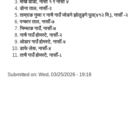
मार्खै डाँडा, नासोँ १ र नासोँ ४
डाेना ताल, नासोँ-२
ताम्राङ गुम्वा र नाचै गाउँ जोडने झोलुङ्गे पुल(४१२ मि.), नासोँ -२
पन्कार ताल, नासोँ-७
भिम्थाङ गाउँ, नासोँ-७
नाचै गाउँ होमस्टे, नासोँ-२
ओ‍‍‌डार गाउँ होमस्टे, नासोँ-४
डाफे लेक, नासोँ-४
ताचै गाउँ होमस्टे, नासोँ-८
Submitted on:
Wed, 03/25/2026 - 19:18