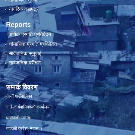
नागरिक वडापत्र
Reports
वार्षिक प्रगति प्रतिवेदन
चौमासिक प्रगति प्रतिवेदन
सार्वजनिक सुनुवाई
सार्वजनिक परीक्षण
सम्पर्क विवरण
नासाेँ गाउँपालिका
गाउँ कार्यपालिकाकाे कार्यालय
धारापानी‚ मनाङ‚
गण्डकी प्रदेश‚ नेपाल ।