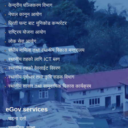
केन्द्रीय पञ्जिकरण विभाग
नेपाल कानुन आयोग
प्रिती फन्ट बाट युनिकोड कन्भर्रटर
राष्ट्रिय योजना आयोग
लोक सेवा आयोग
संघीय मामिला तथा स्थानीय विकास मन्त्रालय
स्थानीय तहको लागि ICT ब्लग
स्थानीय तहको वेवसाईट विवरण
स्थानीय पूर्वाधार तथा कृषि सडक विभाग
स्थानीय शासन तथा सामुदायिक विकास कार्यक्रम
eGov services
घटना दर्ता
सामाजिक सुरक्षा