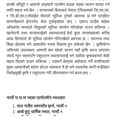
कच्ची साँघुरो र अत्यन्तै अप्ठ्यारो ग्रामीण सडक भएका कारण यात्रा गर्न
त्यति सहज भने छैन । सञ्चारको हिसाबले नेपाल टेलिकमको जि.एस.एम.
र सि.डी.एम.ए.मोबाईल सेवाको सुविधा पुगेको अवस्था छ भने प्राईभेट
कम्पनीहरुले ईन्टरनेट सेवा पुर्याइरहेका छन् । एकाध ठाउँमा बाहेक
अधिकांश जनताले विद्युतको सुविधा उपभोग गरीरहेका पाउन सकिन्छ ।
खानेपानी तथा सरसफाईको अवस्थालाई हेर्दा कुल जनसंख्याको करिब
आधा हिस्साले यो सुविधा उपभोग गरिराखेको अवस्था छ । स्वास्थ्य तथा
शिक्षा क्षेत्रमा भने आशातीत रुपमा विकाश हुन सकेको छैन । कृषियोग्य
जमिनको उपलब्धता अत्यन्तै कम रहेको कारण यहाँ कृषि उपज उत्पादन
ज्यादै न्युन भएतापनि पशुपालन व्यवसायलाई भने यहाँका कृषकहरुले केही
महत्व दिएको पाउन सकिन्छ । पदमार्ग क्षेत्रमा बसोबास गर्ने वासीन्दाको
मुख्य आम्दानीको श्रोत होटल व्यवसाय नै हो भने पदमार्गमा नपर्ने गाउँलेहरु
निर्वाहमुखी कृषि र पशुपालन गरी जीवनयापन गर्न बाध्य छन् ।
नासोँ गा.पा.मा भएका प्रर्यटकीय स्थलहरु
ताल गाउँमा अवस्थीत झर्ना, नासोँ-१
आखे कुटु धार्मिक स्थल, नासोँ-१