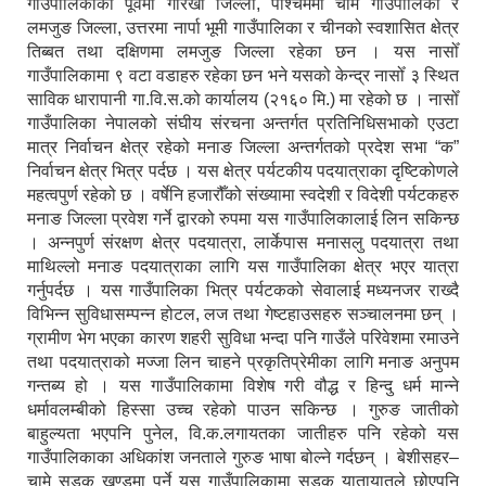
गाउँपालिकाको पूर्वमा गोरखा जिल्ला, पश्चिममा चामे गाउँपालिका र
लमजुङ जिल्ला, उत्तरमा नार्पा भूमी गाउँपालिका र चीनको स्वशासित क्षेत्र
तिब्बत तथा दक्षिणमा लमजुङ जिल्ला रहेका छन । यस नासोँ
गाउँपालिकामा ९ वटा वडाहरु रहेका छन भने यसको केन्द्र नासोँ ३ स्थित
साविक धारापानी गा.वि.स.को कार्यालय (२१६० मि.) मा रहेको छ । नासोँ
गाउँपालिका नेपालको संघीय संरचना अन्तर्गत प्रतिनिधिसभाको एउटा
मात्र निर्वाचन क्षेत्र रहेको मनाङ जिल्ला अन्तर्गतको प्रदेश सभा “क”
निर्वाचन क्षेत्र भित्र पर्दछ । यस क्षेत्र पर्यटकीय पदयात्राका दृष्टिकोणले
महत्वपुर्ण रहेको छ । वर्षेनि हजारौँको संख्यामा स्वदेशी र विदेशी पर्यटकहरु
मनाङ जिल्ला प्रवेश गर्ने द्वारको रुपमा यस गाउँपालिकालाई लिन सकिन्छ
। अन्नपुर्ण संरक्षण क्षेत्र पदयात्रा, लार्केपास मनासलु पदयात्रा तथा
माथिल्लो मनाङ पदयात्राका लागि यस गाउँपालिका क्षेत्र भएर यात्रा
गर्नुपर्दछ । यस गाउँपालिका भित्र पर्यटकको सेवालाई मध्यनजर राख्दै
विभिन्न सुविधासम्पन्न होटल, लज तथा गेष्टहाउसहरु सञ्चालनमा छन् ।
ग्रामीण भेग भएका कारण शहरी सुविधा भन्दा पनि गाउँले परिवेशमा रमाउने
तथा पदयात्राको मज्जा लिन चाहने प्रकृतिप्रेमीका लागि मनाङ अनुपम
गन्तब्य हो । यस गाउँपालिकामा विशेष गरी वौद्ध र हिन्दु धर्म मान्ने
धर्मावलम्बीको हिस्सा उच्च रहेको पाउन सकिन्छ । गुरुङ जातीको
बाहुल्यता भएपनि पुनेल, वि.क.लगायतका जातीहरु पनि रहेको यस
गाउँपालिकाका अधिकांश जनताले गुरुङ भाषा बोल्ने गर्दछन् । बेशीसहर–
चामे सडक खण्डमा पर्ने यस गाउँपालिकामा सडक यातायातले छोएपनि