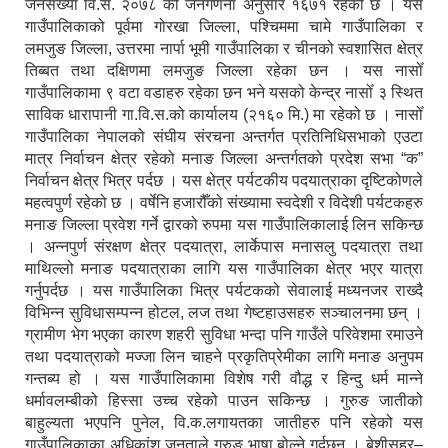
जनसंख्या वि.सं. २०७८ को जनगणना अनुसार १६७१ रहेको छ । यस
गाउँपालिकाको पूर्वमा गोरखा जिल्ला, पश्चिममा चामे गाउँपालिका र
लमजुङ जिल्ला, उत्तरमा नार्पा भूमी गाउँपालिका र चीनको स्वशासित क्षेत्र
तिब्बत तथा दक्षिणमा लमजुङ जिल्ला रहेका छन । यस नासोँ
गाउँपालिकामा ९ वटा वडाहरु रहेका छन भने यसको केन्द्र नासोँ ३ स्थित
साविक धारापानी गा.वि.स.को कार्यालय (२१६० मि.) मा रहेको छ । नासोँ
गाउँपालिका नेपालको संघीय संरचना अन्तर्गत प्रतिनिधिसभाको एउटा
मात्र निर्वाचन क्षेत्र रहेको मनाङ जिल्ला अन्तर्गतको प्रदेश सभा “क”
निर्वाचन क्षेत्र भित्र पर्दछ । यस क्षेत्र पर्यटकीय पदयात्राका दृष्टिकोणले
महत्वपुर्ण रहेको छ । वर्षेनि हजारौँको संख्यामा स्वदेशी र विदेशी पर्यटकहरु
मनाङ जिल्ला प्रवेश गर्ने द्वारको रुपमा यस गाउँपालिकालाई लिन सकिन्छ
। अन्नपुर्ण संरक्षण क्षेत्र पदयात्रा, लार्केपास मनासलु पदयात्रा तथा
माथिल्लो मनाङ पदयात्राका लागि यस गाउँपालिका क्षेत्र भएर यात्रा
गर्नुपर्दछ । यस गाउँपालिका भित्र पर्यटकको सेवालाई मध्यनजर राख्दै
विभिन्न सुविधासम्पन्न होटल, लज तथा गेष्टहाउसहरु सञ्चालनमा छन् ।
ग्रामीण भेग भएका कारण शहरी सुविधा भन्दा पनि गाउँले परिवेशमा रमाउने
तथा पदयात्राको मज्जा लिन चाहने प्रकृतिप्रेमीका लागि मनाङ अनुपम
गन्तब्य हो । यस गाउँपालिकामा विशेष गरी वौद्ध र हिन्दु धर्म मान्ने
धर्मावलम्बीको हिस्सा उच्च रहेको पाउन सकिन्छ । गुरुङ जातीको
बाहुल्यता भएपनि पुनेल, वि.क.लगायतका जातीहरु पनि रहेको यस
गाउँपालिकाका अधिकांश जनताले गुरुङ भाषा बोल्ने गर्दछन् । बेशीसहर–