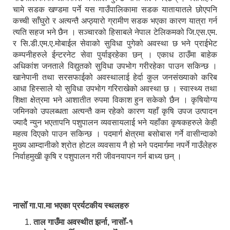
चामे सडक खण्डमा पर्ने यस गाउँपालिकामा सडक यातायातले छोएपनि
कच्ची साँघुरो र अत्यन्तै अप्ठ्यारो ग्रामीण सडक भएका कारण यात्रा गर्न
त्यति सहज भने छैन । सञ्चारको हिसाबले नेपाल टेलिकमको जि.एस.एम.
र सि.डी.एम.ए.मोबाईल सेवाको सुविधा पुगेको अवस्था छ भने प्राईभेट
कम्पनीहरुले ईन्टरनेट सेवा पुर्याइरहेका छन् । एकाध ठाउँमा बाहेक
अधिकांश जनताले विद्युतको सुविधा उपभोग गरीरहेका पाउन सकिन्छ ।
खानेपानी तथा सरसफाईको अवस्थालाई हेर्दा कुल जनसंख्याको करिब
आधा हिस्साले यो सुविधा उपभोग गरिराखेको अवस्था छ । स्वास्थ्य तथा
शिक्षा क्षेत्रमा भने आशातीत रुपमा विकाश हुन सकेको छैन । कृषियोग्य
जमिनको उपलब्धता अत्यन्तै कम रहेको कारण यहाँ कृषि उपज उत्पादन
ज्यादै न्युन भएतापनि पशुपालन व्यवसायलाई भने यहाँका कृषकहरुले केही
महत्व दिएको पाउन सकिन्छ । पदमार्ग क्षेत्रमा बसोबास गर्ने वासीन्दाको
मुख्य आम्दानीको श्रोत होटल व्यवसाय नै हो भने पदमार्गमा नपर्ने गाउँलेहरु
निर्वाहमुखी कृषि र पशुपालन गरी जीवनयापन गर्न बाध्य छन् ।
नासोँ गा.पा.मा भएका प्रर्यटकीय स्थलहरु
ताल गाउँमा अवस्थीत झर्ना, नासोँ-१