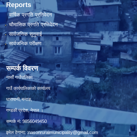
Reports
वार्षिक प्रगति प्रतिवेदन
चौमासिक प्रगति प्रतिवेदन
सार्वजनिक सुनुवाई
सार्वजनिक परीक्षण
सम्पर्क विवरण
नासाेँ गाउँपालिका
गाउँ कार्यपालिकाकाे कार्यालय
धारापानी‚ मनाङ‚
गण्डकी प्रदेश‚ नेपाल ।
सम्पर्क न‌ं‍: 9856049450
इमेल ठेगाना:
:nasonruralmunicipality@gmail.com