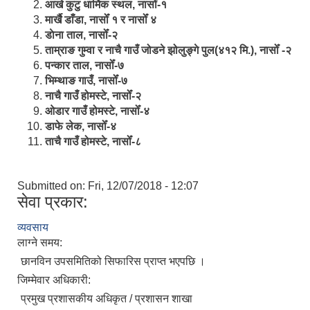
आखे कुटु धार्मिक स्थल, नासोँ-१
मार्खै डाँडा, नासोँ १ र नासोँ ४
डाेना ताल, नासोँ-२
ताम्राङ गुम्वा र नाचै गाउँ जोडने झोलुङ्गे पुल(४१२ मि.), नासोँ -२
पन्कार ताल, नासोँ-७
भिम्थाङ गाउँ, नासोँ-७
नाचै गाउँ होमस्टे, नासोँ-२
ओ‍‍‌डार गाउँ होमस्टे, नासोँ-४
डाफे लेक, नासोँ-४
ताचै गाउँ होमस्टे, नासोँ-८
Submitted on:
Fri, 12/07/2018 - 12:07
सेवा प्रकार:
व्यवसाय
लाग्ने समय:
छानविन उपसमितिको सिफारिस प्राप्त भएपछि ।
जिम्मेवार अधिकारी:
प्रमुख प्रशासकीय अधिकृत / प्रशासन शाखा