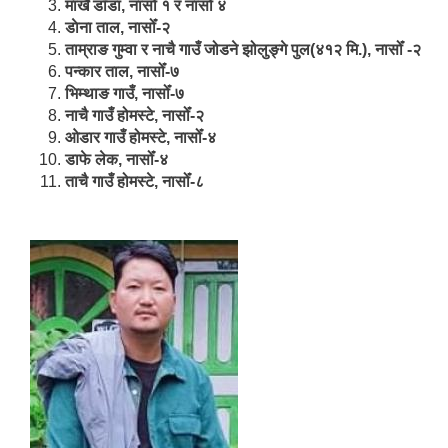
मार्खै डाँडा, नासोँ १ र नासोँ ४
डाेना ताल, नासोँ-२
ताम्राङ गुम्वा र नाचै गाउँ जोडने झोलुङ्गे पुल(४१२ मि.), नासोँ -२
पन्कार ताल, नासोँ-७
भिम्थाङ गाउँ, नासोँ-७
नाचै गाउँ होमस्टे, नासोँ-२
ओ‍‍‌डार गाउँ होमस्टे, नासोँ-४
डाफे लेक, नासोँ-४
ताचै गाउँ होमस्टे, नासोँ-८