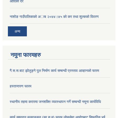
आदिको दर
नाशोङ गाउँपालिकाकाे अा‍ब‍ २०७४।७५ काे कर तथा शुल्ककाे विवरण
अन्य
नमुना फारमहरु
गै.स.स.बाट झोलुङ्गे पुल निर्माण कार्य सम्बन्धी प्रस्ताव आव्हानको फारम
हस्तान्तरण फारम
स्थानीय तहमा करारमा जनशक्ति व्यवस्थापन गर्ने सम्बन्धी नमूना कार्यविधि
कार्य सम्पादन मूल्याङ्कन (का.स.मु) फारम लोकसेवा आयोगबाट सिफारिस भई