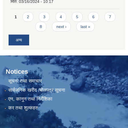
मिति:
03/16/2024 - 10:17
Pages
1
2
3
4
5
6
7
8
next ›
last »
अन्य
Notices
सूचना तथा समाचार
सार्वजनिक खरीद /बोलपत्र सूचना
एन, कानुन तथा निर्देशिका
कर तथा शुल्कहरु