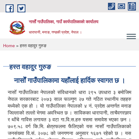
Skip to main content
नासाेँ गाउँपालिका, गाउँ कार्यपालिकाकाे कार्यालय
धारापानी, मनाङ, गण्डकी प्रदेश, नेपाल ।
You are here
Home
» हस्त वहादुर गुरुङ
हस्त वहादुर गुरुङ
नासाेँ गाउँपालिकामा यहाँलाई हार्दिक स्वागत छ ।
नासोँ गाउँपालिका नेपालको संविधानको धारा २९५ उपधारा ३ बमोजिम
नेपाल सरकारबाट २०७३ साल फाल्गुण २७ गते गठित स्थानीय तहहरु
मध्येको एक हो । यो गाउँपालिका नेपालको ४ नं. प्रदेश अन्तर्गत मनाङ
जिल्लाको तल्लो भेगमा अवस्थित छ । साविकका धारापानी‚ ताचैवगरछाप
र थोँचे गाविस लगायत ३ वटा गा.वि.स.हरु यसमा समावेश भएका छन ।
७०९.५८ वर्ग कि.मि. क्षेत्रफलमा फैलिएको यस नासोँ गाउँपालिकाको
जनसंख्या वि.सं. २०७८ को जनगणना अनुसार १६७१ रहेको छ । यस