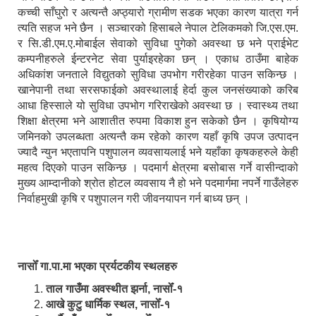
कच्ची साँघुरो र अत्यन्तै अप्ठ्यारो ग्रामीण सडक भएका कारण यात्रा गर्न
त्यति सहज भने छैन । सञ्चारको हिसाबले नेपाल टेलिकमको जि.एस.एम.
र सि.डी.एम.ए.मोबाईल सेवाको सुविधा पुगेको अवस्था छ भने प्राईभेट
कम्पनीहरुले ईन्टरनेट सेवा पुर्याइरहेका छन् । एकाध ठाउँमा बाहेक
अधिकांश जनताले विद्युतको सुविधा उपभोग गरीरहेका पाउन सकिन्छ ।
खानेपानी तथा सरसफाईको अवस्थालाई हेर्दा कुल जनसंख्याको करिब
आधा हिस्साले यो सुविधा उपभोग गरिराखेको अवस्था छ । स्वास्थ्य तथा
शिक्षा क्षेत्रमा भने आशातीत रुपमा विकाश हुन सकेको छैन । कृषियोग्य
जमिनको उपलब्धता अत्यन्तै कम रहेको कारण यहाँ कृषि उपज उत्पादन
ज्यादै न्युन भएतापनि पशुपालन व्यवसायलाई भने यहाँका कृषकहरुले केही
महत्व दिएको पाउन सकिन्छ । पदमार्ग क्षेत्रमा बसोबास गर्ने वासीन्दाको
मुख्य आम्दानीको श्रोत होटल व्यवसाय नै हो भने पदमार्गमा नपर्ने गाउँलेहरु
निर्वाहमुखी कृषि र पशुपालन गरी जीवनयापन गर्न बाध्य छन् ।
नासोँ गा.पा.मा भएका प्रर्यटकीय स्थलहरु
ताल गाउँमा अवस्थीत झर्ना, नासोँ-१
आखे कुटु धार्मिक स्थल, नासोँ-१