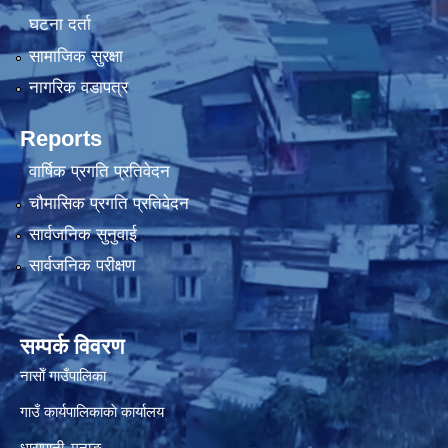
घटना दर्ता
सामाजिक सुरक्षा
नागरिक वडापत्र
Reports
वार्षिक प्रगति प्रतिवेदन
चौमासिक प्रगति प्रतिवेदन
सार्वजनिक सुनुवाई
सार्वजनिक परीक्षण
सम्पर्क विवरण
नासाेँ गाउँपालिका
गाउँ कार्यपालिकाकाे कार्यालय
धारापानी‚ मनाङ‚