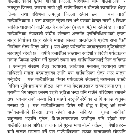
गाउँपालिकाको पूर्वमा गोरखा जिल्ला, पश्चिममा चामे गाउँपालिका र
लमजुङ जिल्ला, उत्तरमा नार्पा भूमी गाउँपालिका र चीनको स्वशासित क्षेत्र
तिब्बत तथा दक्षिणमा लमजुङ जिल्ला रहेका छन । यस नासोँ
गाउँपालिकामा ९ वटा वडाहरु रहेका छन भने यसको केन्द्र नासोँ ३ स्थित
साविक धारापानी गा.वि.स.को कार्यालय (२१६० मि.) मा रहेको छ । नासोँ
गाउँपालिका नेपालको संघीय संरचना अन्तर्गत प्रतिनिधिसभाको एउटा
मात्र निर्वाचन क्षेत्र रहेको मनाङ जिल्ला अन्तर्गतको प्रदेश सभा “क”
निर्वाचन क्षेत्र भित्र पर्दछ । यस क्षेत्र पर्यटकीय पदयात्राका दृष्टिकोणले
महत्वपुर्ण रहेको छ । वर्षेनि हजारौँको संख्यामा स्वदेशी र विदेशी पर्यटकहरु
मनाङ जिल्ला प्रवेश गर्ने द्वारको रुपमा यस गाउँपालिकालाई लिन सकिन्छ
। अन्नपुर्ण संरक्षण क्षेत्र पदयात्रा, लार्केपास मनासलु पदयात्रा तथा
माथिल्लो मनाङ पदयात्राका लागि यस गाउँपालिका क्षेत्र भएर यात्रा
गर्नुपर्दछ । यस गाउँपालिका भित्र पर्यटकको सेवालाई मध्यनजर राख्दै
विभिन्न सुविधासम्पन्न होटल, लज तथा गेष्टहाउसहरु सञ्चालनमा छन् ।
ग्रामीण भेग भएका कारण शहरी सुविधा भन्दा पनि गाउँले परिवेशमा रमाउने
तथा पदयात्राको मज्जा लिन चाहने प्रकृतिप्रेमीका लागि मनाङ अनुपम
गन्तब्य हो । यस गाउँपालिकामा विशेष गरी वौद्ध र हिन्दु धर्म मान्ने
धर्मावलम्बीको हिस्सा उच्च रहेको पाउन सकिन्छ । गुरुङ जातीको
बाहुल्यता भएपनि पुनेल, वि.क.लगायतका जातीहरु पनि रहेको यस
गाउँपालिकाका अधिकांश जनताले गुरुङ भाषा बोल्ने गर्दछन् । बेशीसहर–
चामे सडक खण्डमा पर्ने यस गाउँपालिकामा सडक यातायातले छोएपनि