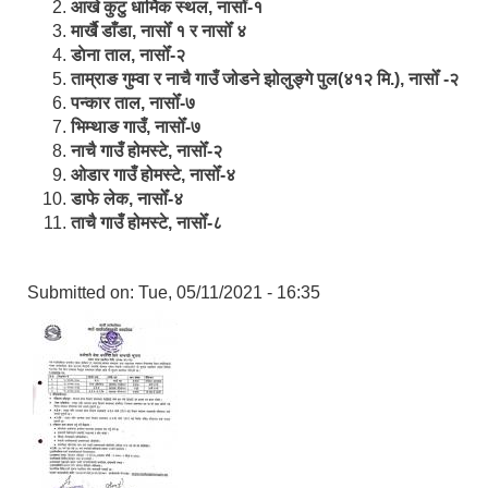
आखे कुटु धार्मिक स्थल, नासोँ-१
मार्खै डाँडा, नासोँ १ र नासोँ ४
डाेना ताल, नासोँ-२
ताम्राङ गुम्वा र नाचै गाउँ जोडने झोलुङ्गे पुल(४१२ मि.), नासोँ -२
पन्कार ताल, नासोँ-७
भिम्थाङ गाउँ, नासोँ-७
नाचै गाउँ होमस्टे, नासोँ-२
ओ‍‍‌डार गाउँ होमस्टे, नासोँ-४
डाफे लेक, नासोँ-४
ताचै गाउँ होमस्टे, नासोँ-८
Submitted on:
Tue, 05/11/2021 - 16:35