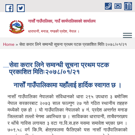
Skip to main content
नासाेँ गाउँपालिका, गाउँ कार्यपालिकाकाे कार्यालय
धारापानी, मनाङ, गण्डकी प्रदेश, नेपाल ।
You are here
Home
» सेवा करार लिने सम्वन्धी सूचना प्रथम पटक प्रकाशित मितिः२०७८/०१/२१
सेवा करार लिने सम्वन्धी सूचना प्रथम पटक
प्रकाशित मितिः२०७८/०१/२१
नासाेँ गाउँपालिकामा यहाँलाई हार्दिक स्वागत छ ।
नासोँ गाउँपालिका नेपालको संविधानको धारा २९५ उपधारा ३ बमोजिम
नेपाल सरकारबाट २०७३ साल फाल्गुण २७ गते गठित स्थानीय तहहरु
मध्येको एक हो । यो गाउँपालिका नेपालको ४ नं. प्रदेश अन्तर्गत मनाङ
जिल्लाको तल्लो भेगमा अवस्थित छ । साविकका धारापानी‚ ताचैवगरछाप
र थोँचे गाविस लगायत ३ वटा गा.वि.स.हरु यसमा समावेश भएका छन ।
७०९.५८ वर्ग कि.मि. क्षेत्रफलमा फैलिएको यस नासोँ गाउँपालिकाको