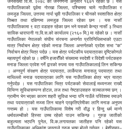
जनसंख्या वि.सं. २०७८ को जनगणना अनुसार १६७१ रहेको छ । यस
गाउँपालिकाको पूर्वमा गोरखा जिल्ला, पश्चिममा चामे गाउँपालिका र
लमजुङ जिल्ला, उत्तरमा नार्पा भूमी गाउँपालिका र चीनको स्वशासित क्षेत्र
तिब्बत तथा दक्षिणमा लमजुङ जिल्ला रहेका छन । यस नासोँ
गाउँपालिकामा ९ वटा वडाहरु रहेका छन भने यसको केन्द्र नासोँ ३ स्थित
साविक धारापानी गा.वि.स.को कार्यालय (२१६० मि.) मा रहेको छ । नासोँ
गाउँपालिका नेपालको संघीय संरचना अन्तर्गत प्रतिनिधिसभाको एउटा
मात्र निर्वाचन क्षेत्र रहेको मनाङ जिल्ला अन्तर्गतको प्रदेश सभा “क”
निर्वाचन क्षेत्र भित्र पर्दछ । यस क्षेत्र पर्यटकीय पदयात्राका दृष्टिकोणले
महत्वपुर्ण रहेको छ । वर्षेनि हजारौँको संख्यामा स्वदेशी र विदेशी पर्यटकहरु
मनाङ जिल्ला प्रवेश गर्ने द्वारको रुपमा यस गाउँपालिकालाई लिन सकिन्छ
। अन्नपुर्ण संरक्षण क्षेत्र पदयात्रा, लार्केपास मनासलु पदयात्रा तथा
माथिल्लो मनाङ पदयात्राका लागि यस गाउँपालिका क्षेत्र भएर यात्रा
गर्नुपर्दछ । यस गाउँपालिका भित्र पर्यटकको सेवालाई मध्यनजर राख्दै
विभिन्न सुविधासम्पन्न होटल, लज तथा गेष्टहाउसहरु सञ्चालनमा छन् ।
ग्रामीण भेग भएका कारण शहरी सुविधा भन्दा पनि गाउँले परिवेशमा रमाउने
तथा पदयात्राको मज्जा लिन चाहने प्रकृतिप्रेमीका लागि मनाङ अनुपम
गन्तब्य हो । यस गाउँपालिकामा विशेष गरी वौद्ध र हिन्दु धर्म मान्ने
धर्मावलम्बीको हिस्सा उच्च रहेको पाउन सकिन्छ । गुरुङ जातीको
बाहुल्यता भएपनि पुनेल, वि.क.लगायतका जातीहरु पनि रहेको यस
गाउँपालिकाका अधिकांश जनताले गुरुङ भाषा बोल्ने गर्दछन् । बेशीसहर–