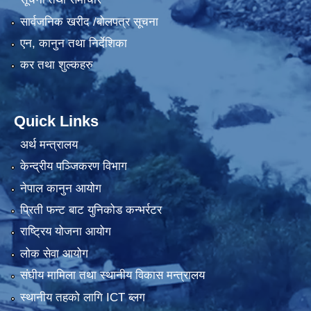
सार्वजनिक खरीद /बोलपत्र सूचना
एन, कानुन तथा निर्देशिका
कर तथा शुल्कहरु
Quick Links
अर्थ मन्त्रालय
केन्द्रीय पञ्जिकरण विभाग
नेपाल कानुन आयोग
प्रिती फन्ट बाट युनिकोड कन्भर्रटर
राष्ट्रिय योजना आयोग
लोक सेवा आयोग
संघीय मामिला तथा स्थानीय विकास मन्त्रालय
स्थानीय तहको लागि ICT ब्लग