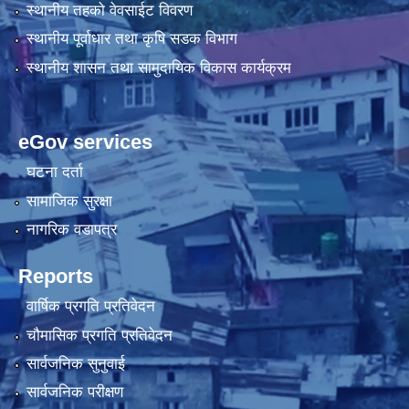
स्थानीय तहको वेवसाईट विवरण
स्थानीय पूर्वाधार तथा कृषि सडक विभाग
स्थानीय शासन तथा सामुदायिक विकास कार्यक्रम
eGov services
घटना दर्ता
सामाजिक सुरक्षा
नागरिक वडापत्र
Reports
वार्षिक प्रगति प्रतिवेदन
चौमासिक प्रगति प्रतिवेदन
सार्वजनिक सुनुवाई
सार्वजनिक परीक्षण