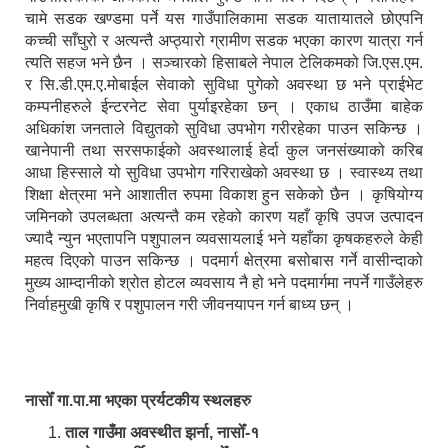
चामे सडक खण्डमा पर्ने यस गाउँपालिकामा सडक यातायातले छोएपनि
कच्ची साँघुरो र अत्यन्तै अप्ठ्यारो ग्रामीण सडक भएका कारण यात्रा गर्न
त्यति सहज भने छैन । सञ्चारको हिसाबले नेपाल टेलिकमको जि.एस.एम.
र सि.डी.एम.ए.मोबाईल सेवाको सुविधा पुगेको अवस्था छ भने प्राईभेट
कम्पनीहरुले ईन्टरनेट सेवा पुर्याइरहेका छन् । एकाध ठाउँमा बाहेक
अधिकांश जनताले विद्युतको सुविधा उपभोग गरीरहेका पाउन सकिन्छ ।
खानेपानी तथा सरसफाईको अवस्थालाई हेर्दा कुल जनसंख्याको करिब
आधा हिस्साले यो सुविधा उपभोग गरिराखेको अवस्था छ । स्वास्थ्य तथा
शिक्षा क्षेत्रमा भने आशातीत रुपमा विकाश हुन सकेको छैन । कृषियोग्य
जमिनको उपलब्धता अत्यन्तै कम रहेको कारण यहाँ कृषि उपज उत्पादन
ज्यादै न्युन भएतापनि पशुपालन व्यवसायलाई भने यहाँका कृषकहरुले केही
महत्व दिएको पाउन सकिन्छ । पदमार्ग क्षेत्रमा बसोबास गर्ने वासीन्दाको
मुख्य आम्दानीको श्रोत होटल व्यवसाय नै हो भने पदमार्गमा नपर्ने गाउँलेहरु
निर्वाहमुखी कृषि र पशुपालन गरी जीवनयापन गर्न बाध्य छन् ।
नासोँ गा.पा.मा भएका प्रर्यटकीय स्थलहरु
ताल गाउँमा अवस्थीत झर्ना, नासोँ-१