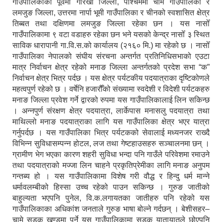
गाउँपालिकाको पूर्वमा गोरखा जिल्ला, पश्चिममा चामे गाउँपालिका र
लमजुङ जिल्ला, उत्तरमा नार्पा भूमी गाउँपालिका र चीनको स्वशासित क्षेत्र
तिब्बत तथा दक्षिणमा लमजुङ जिल्ला रहेका छन । यस नासोँ
गाउँपालिकामा ९ वटा वडाहरु रहेका छन भने यसको केन्द्र नासोँ ३ स्थित
साविक धारापानी गा.वि.स.को कार्यालय (२१६० मि.) मा रहेको छ । नासोँ
गाउँपालिका नेपालको संघीय संरचना अन्तर्गत प्रतिनिधिसभाको एउटा
मात्र निर्वाचन क्षेत्र रहेको मनाङ जिल्ला अन्तर्गतको प्रदेश सभा “क”
निर्वाचन क्षेत्र भित्र पर्दछ । यस क्षेत्र पर्यटकीय पदयात्राका दृष्टिकोणले
महत्वपुर्ण रहेको छ । वर्षेनि हजारौँको संख्यामा स्वदेशी र विदेशी पर्यटकहरु
मनाङ जिल्ला प्रवेश गर्ने द्वारको रुपमा यस गाउँपालिकालाई लिन सकिन्छ
। अन्नपुर्ण संरक्षण क्षेत्र पदयात्रा, लार्केपास मनासलु पदयात्रा तथा
माथिल्लो मनाङ पदयात्राका लागि यस गाउँपालिका क्षेत्र भएर यात्रा
गर्नुपर्दछ । यस गाउँपालिका भित्र पर्यटकको सेवालाई मध्यनजर राख्दै
विभिन्न सुविधासम्पन्न होटल, लज तथा गेष्टहाउसहरु सञ्चालनमा छन् ।
ग्रामीण भेग भएका कारण शहरी सुविधा भन्दा पनि गाउँले परिवेशमा रमाउने
तथा पदयात्राको मज्जा लिन चाहने प्रकृतिप्रेमीका लागि मनाङ अनुपम
गन्तब्य हो । यस गाउँपालिकामा विशेष गरी वौद्ध र हिन्दु धर्म मान्ने
धर्मावलम्बीको हिस्सा उच्च रहेको पाउन सकिन्छ । गुरुङ जातीको
बाहुल्यता भएपनि पुनेल, वि.क.लगायतका जातीहरु पनि रहेको यस
गाउँपालिकाका अधिकांश जनताले गुरुङ भाषा बोल्ने गर्दछन् । बेशीसहर–
चामे सडक खण्डमा पर्ने यस गाउँपालिकामा सडक यातायातले छोएपनि