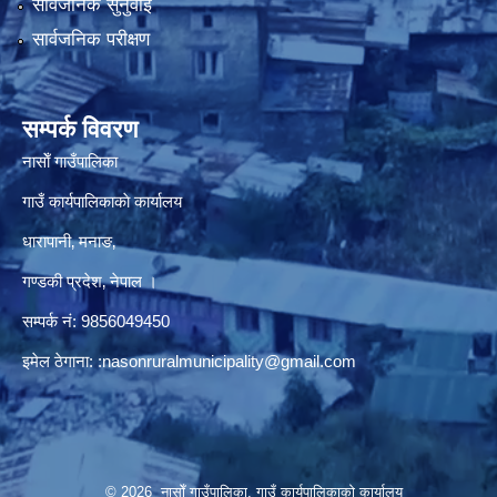
सार्वजनिक सुनुवाई
सार्वजनिक परीक्षण
सम्पर्क विवरण
नासाेँ गाउँपालिका
गाउँ कार्यपालिकाकाे कार्यालय
धारापानी‚ मनाङ‚
गण्डकी प्रदेश‚ नेपाल ।
सम्पर्क न‌ं‍: 9856049450
इमेल ठेगाना:
:nasonruralmunicipality@gmail.com
© 2026 नासाेँ गाउँपालिका, गाउँ कार्यपालिकाकाे कार्यालय