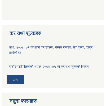
कर तथा शुल्कहरु
आ‍.व. २०७८।७९ का लागि कर राजस्व, गैरकर राजस्व, सेवा शुल्क, दस्तुर
आदिको दर
नाशोङ गाउँपालिकाकाे अा‍ब‍ २०७४।७५ काे कर तथा शुल्ककाे विवरण
अन्य
नमुना फारमहरु