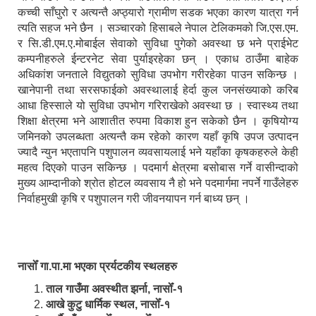
कच्ची साँघुरो र अत्यन्तै अप्ठ्यारो ग्रामीण सडक भएका कारण यात्रा गर्न
त्यति सहज भने छैन । सञ्चारको हिसाबले नेपाल टेलिकमको जि.एस.एम.
र सि.डी.एम.ए.मोबाईल सेवाको सुविधा पुगेको अवस्था छ भने प्राईभेट
कम्पनीहरुले ईन्टरनेट सेवा पुर्याइरहेका छन् । एकाध ठाउँमा बाहेक
अधिकांश जनताले विद्युतको सुविधा उपभोग गरीरहेका पाउन सकिन्छ ।
खानेपानी तथा सरसफाईको अवस्थालाई हेर्दा कुल जनसंख्याको करिब
आधा हिस्साले यो सुविधा उपभोग गरिराखेको अवस्था छ । स्वास्थ्य तथा
शिक्षा क्षेत्रमा भने आशातीत रुपमा विकाश हुन सकेको छैन । कृषियोग्य
जमिनको उपलब्धता अत्यन्तै कम रहेको कारण यहाँ कृषि उपज उत्पादन
ज्यादै न्युन भएतापनि पशुपालन व्यवसायलाई भने यहाँका कृषकहरुले केही
महत्व दिएको पाउन सकिन्छ । पदमार्ग क्षेत्रमा बसोबास गर्ने वासीन्दाको
मुख्य आम्दानीको श्रोत होटल व्यवसाय नै हो भने पदमार्गमा नपर्ने गाउँलेहरु
निर्वाहमुखी कृषि र पशुपालन गरी जीवनयापन गर्न बाध्य छन् ।
नासोँ गा.पा.मा भएका प्रर्यटकीय स्थलहरु
ताल गाउँमा अवस्थीत झर्ना, नासोँ-१
आखे कुटु धार्मिक स्थल, नासोँ-१