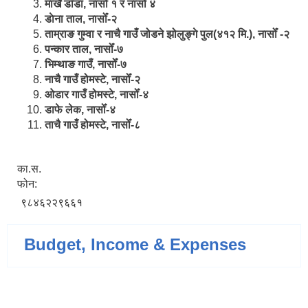
मार्खै डाँडा, नासोँ १ र नासोँ ४
डाेना ताल, नासोँ-२
ताम्राङ गुम्वा र नाचै गाउँ जोडने झोलुङ्गे पुल(४१२ मि.), नासोँ -२
पन्कार ताल, नासोँ-७
भिम्थाङ गाउँ, नासोँ-७
नाचै गाउँ होमस्टे, नासोँ-२
ओ‍‍‌डार गाउँ होमस्टे, नासोँ-४
डाफे लेक, नासोँ-४
ताचै गाउँ होमस्टे, नासोँ-८
का.स.
फोन:
९८४६२२९६६१
Budget, Income & Expenses