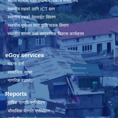
संघीय मामिला तथा स्थानीय विकास मन्त्रालय
स्थानीय तहको लागि ICT ब्लग
स्थानीय तहको वेवसाईट विवरण
स्थानीय पूर्वाधार तथा कृषि सडक विभाग
स्थानीय शासन तथा सामुदायिक विकास कार्यक्रम
eGov services
घटना दर्ता
सामाजिक सुरक्षा
नागरिक वडापत्र
Reports
वार्षिक प्रगति प्रतिवेदन
चौमासिक प्रगति प्रतिवेदन