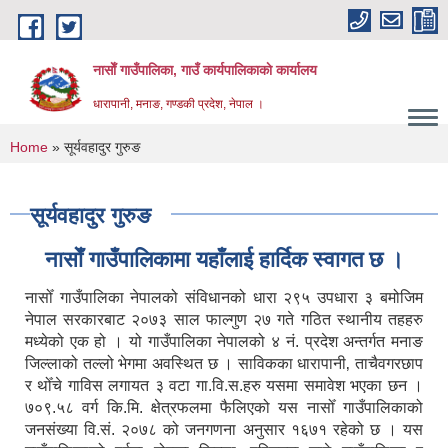
Skip to main content
नासाेँ गाउँपालिका, गाउँ कार्यपालिकाकाे कार्यालय
धारापानी, मनाङ, गण्डकी प्रदेश, नेपाल ।
You are here
Home
» सूर्यवहादुर गुरुङ
सूर्यवहादुर गुरुङ
नासाेँ गाउँपालिकामा यहाँलाई हार्दिक स्वागत छ ।
नासोँ गाउँपालिका नेपालको संविधानको धारा २९५ उपधारा ३ बमोजिम
नेपाल सरकारबाट २०७३ साल फाल्गुण २७ गते गठित स्थानीय तहहरु
मध्येको एक हो । यो गाउँपालिका नेपालको ४ नं. प्रदेश अन्तर्गत मनाङ
जिल्लाको तल्लो भेगमा अवस्थित छ । साविकका धारापानी‚ ताचैवगरछाप
र थोँचे गाविस लगायत ३ वटा गा.वि.स.हरु यसमा समावेश भएका छन ।
७०९.५८ वर्ग कि.मि. क्षेत्रफलमा फैलिएको यस नासोँ गाउँपालिकाको
जनसंख्या वि.सं. २०७८ को जनगणना अनुसार १६७१ रहेको छ । यस