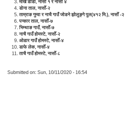
मार्खै डाँडा, नासोँ १ र नासोँ ४
डाेना ताल, नासोँ-२
ताम्राङ गुम्वा र नाचै गाउँ जोडने झोलुङ्गे पुल(४१२ मि.), नासोँ -२
पन्कार ताल, नासोँ-७
भिम्थाङ गाउँ, नासोँ-७
नाचै गाउँ होमस्टे, नासोँ-२
ओ‍‍‌डार गाउँ होमस्टे, नासोँ-४
डाफे लेक, नासोँ-४
ताचै गाउँ होमस्टे, नासोँ-८
Submitted on:
Sun, 10/11/2020 - 16:54