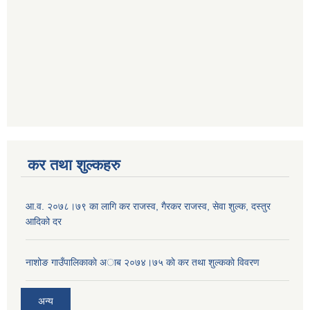
कर तथा शुल्कहरु
आ‍.व. २०७८।७९ का लागि कर राजस्व, गैरकर राजस्व, सेवा शुल्क, दस्तुर
आदिको दर
नाशोङ गाउँपालिकाकाे अा‍ब‍ २०७४।७५ काे कर तथा शुल्ककाे विवरण
अन्य