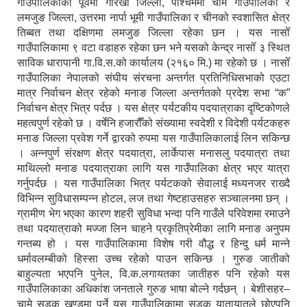
गाउँपालिकाको पूर्वमा गोरखा जिल्ला, पश्चिममा चामे गाउँपालिका र
लमजुङ जिल्ला, उत्तरमा नार्पा भूमी गाउँपालिका र चीनको स्वशासित क्षेत्र
तिब्बत तथा दक्षिणमा लमजुङ जिल्ला रहेका छन । यस नासोँ
गाउँपालिकामा ९ वटा वडाहरु रहेका छन भने यसको केन्द्र नासोँ ३ स्थित
साविक धारापानी गा.वि.स.को कार्यालय (२१६० मि.) मा रहेको छ । नासोँ
गाउँपालिका नेपालको संघीय संरचना अन्तर्गत प्रतिनिधिसभाको एउटा
मात्र निर्वाचन क्षेत्र रहेको मनाङ जिल्ला अन्तर्गतको प्रदेश सभा “क”
निर्वाचन क्षेत्र भित्र पर्दछ । यस क्षेत्र पर्यटकीय पदयात्राका दृष्टिकोणले
महत्वपुर्ण रहेको छ । वर्षेनि हजारौँको संख्यामा स्वदेशी र विदेशी पर्यटकहरु
मनाङ जिल्ला प्रवेश गर्ने द्वारको रुपमा यस गाउँपालिकालाई लिन सकिन्छ
। अन्नपुर्ण संरक्षण क्षेत्र पदयात्रा, लार्केपास मनासलु पदयात्रा तथा
माथिल्लो मनाङ पदयात्राका लागि यस गाउँपालिका क्षेत्र भएर यात्रा
गर्नुपर्दछ । यस गाउँपालिका भित्र पर्यटकको सेवालाई मध्यनजर राख्दै
विभिन्न सुविधासम्पन्न होटल, लज तथा गेष्टहाउसहरु सञ्चालनमा छन् ।
ग्रामीण भेग भएका कारण शहरी सुविधा भन्दा पनि गाउँले परिवेशमा रमाउने
तथा पदयात्राको मज्जा लिन चाहने प्रकृतिप्रेमीका लागि मनाङ अनुपम
गन्तब्य हो । यस गाउँपालिकामा विशेष गरी वौद्ध र हिन्दु धर्म मान्ने
धर्मावलम्बीको हिस्सा उच्च रहेको पाउन सकिन्छ । गुरुङ जातीको
बाहुल्यता भएपनि पुनेल, वि.क.लगायतका जातीहरु पनि रहेको यस
गाउँपालिकाका अधिकांश जनताले गुरुङ भाषा बोल्ने गर्दछन् । बेशीसहर–
चामे सडक खण्डमा पर्ने यस गाउँपालिकामा सडक यातायातले छोएपनि