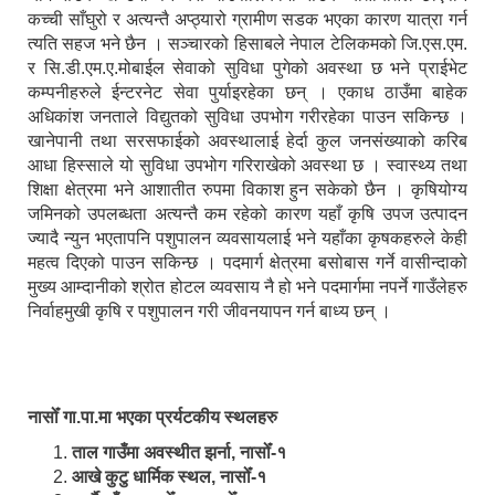
कच्ची साँघुरो र अत्यन्तै अप्ठ्यारो ग्रामीण सडक भएका कारण यात्रा गर्न
त्यति सहज भने छैन । सञ्चारको हिसाबले नेपाल टेलिकमको जि.एस.एम.
र सि.डी.एम.ए.मोबाईल सेवाको सुविधा पुगेको अवस्था छ भने प्राईभेट
कम्पनीहरुले ईन्टरनेट सेवा पुर्याइरहेका छन् । एकाध ठाउँमा बाहेक
अधिकांश जनताले विद्युतको सुविधा उपभोग गरीरहेका पाउन सकिन्छ ।
खानेपानी तथा सरसफाईको अवस्थालाई हेर्दा कुल जनसंख्याको करिब
आधा हिस्साले यो सुविधा उपभोग गरिराखेको अवस्था छ । स्वास्थ्य तथा
शिक्षा क्षेत्रमा भने आशातीत रुपमा विकाश हुन सकेको छैन । कृषियोग्य
जमिनको उपलब्धता अत्यन्तै कम रहेको कारण यहाँ कृषि उपज उत्पादन
ज्यादै न्युन भएतापनि पशुपालन व्यवसायलाई भने यहाँका कृषकहरुले केही
महत्व दिएको पाउन सकिन्छ । पदमार्ग क्षेत्रमा बसोबास गर्ने वासीन्दाको
मुख्य आम्दानीको श्रोत होटल व्यवसाय नै हो भने पदमार्गमा नपर्ने गाउँलेहरु
निर्वाहमुखी कृषि र पशुपालन गरी जीवनयापन गर्न बाध्य छन् ।
नासोँ गा.पा.मा भएका प्रर्यटकीय स्थलहरु
ताल गाउँमा अवस्थीत झर्ना, नासोँ-१
आखे कुटु धार्मिक स्थल, नासोँ-१