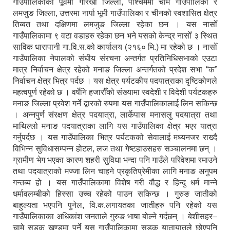
गाउँपालिकाको पूर्वमा गोरखा जिल्ला, पश्चिममा चामे गाउँपालिका र
लमजुङ जिल्ला, उत्तरमा नार्पा भूमी गाउँपालिका र चीनको स्वशासित क्षेत्र
तिब्बत तथा दक्षिणमा लमजुङ जिल्ला रहेका छन । यस नासोँ
गाउँपालिकामा ९ वटा वडाहरु रहेका छन भने यसको केन्द्र नासोँ ३ स्थित
साविक धारापानी गा.वि.स.को कार्यालय (२१६० मि.) मा रहेको छ । नासोँ
गाउँपालिका नेपालको संघीय संरचना अन्तर्गत प्रतिनिधिसभाको एउटा
मात्र निर्वाचन क्षेत्र रहेको मनाङ जिल्ला अन्तर्गतको प्रदेश सभा “क”
निर्वाचन क्षेत्र भित्र पर्दछ । यस क्षेत्र पर्यटकीय पदयात्राका दृष्टिकोणले
महत्वपुर्ण रहेको छ । वर्षेनि हजारौँको संख्यामा स्वदेशी र विदेशी पर्यटकहरु
मनाङ जिल्ला प्रवेश गर्ने द्वारको रुपमा यस गाउँपालिकालाई लिन सकिन्छ
। अन्नपुर्ण संरक्षण क्षेत्र पदयात्रा, लार्केपास मनासलु पदयात्रा तथा
माथिल्लो मनाङ पदयात्राका लागि यस गाउँपालिका क्षेत्र भएर यात्रा
गर्नुपर्दछ । यस गाउँपालिका भित्र पर्यटकको सेवालाई मध्यनजर राख्दै
विभिन्न सुविधासम्पन्न होटल, लज तथा गेष्टहाउसहरु सञ्चालनमा छन् ।
ग्रामीण भेग भएका कारण शहरी सुविधा भन्दा पनि गाउँले परिवेशमा रमाउने
तथा पदयात्राको मज्जा लिन चाहने प्रकृतिप्रेमीका लागि मनाङ अनुपम
गन्तब्य हो । यस गाउँपालिकामा विशेष गरी वौद्ध र हिन्दु धर्म मान्ने
धर्मावलम्बीको हिस्सा उच्च रहेको पाउन सकिन्छ । गुरुङ जातीको
बाहुल्यता भएपनि पुनेल, वि.क.लगायतका जातीहरु पनि रहेको यस
गाउँपालिकाका अधिकांश जनताले गुरुङ भाषा बोल्ने गर्दछन् । बेशीसहर–
चामे सडक खण्डमा पर्ने यस गाउँपालिकामा सडक यातायातले छोएपनि