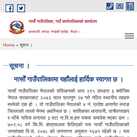
Skip to main content
नासाेँ गाउँपालिका, गाउँ कार्यपालिकाकाे कार्यालय
धारापानी, मनाङ, गण्डकी प्रदेश, नेपाल ।
You are here
Home
» सूचना ।
सूचना ।
नासाेँ गाउँपालिकामा यहाँलाई हार्दिक स्वागत छ ।
नासोँ गाउँपालिका नेपालको संविधानको धारा २९५ उपधारा ३ बमोजिम
नेपाल सरकारबाट २०७३ साल फाल्गुण २७ गते गठित स्थानीय तहहरु
मध्येको एक हो । यो गाउँपालिका नेपालको ४ नं. प्रदेश अन्तर्गत मनाङ
जिल्लाको तल्लो भेगमा अवस्थित छ । साविकका धारापानी‚ ताचैवगरछाप
र थोँचे गाविस लगायत ३ वटा गा.वि.स.हरु यसमा समावेश भएका छन ।
७०९.५८ वर्ग कि.मि. क्षेत्रफलमा फैलिएको यस नासोँ गाउँपालिकाको
जनसंख्या वि.सं. २०७८ को जनगणना अनुसार १६७१ रहेको छ । यस