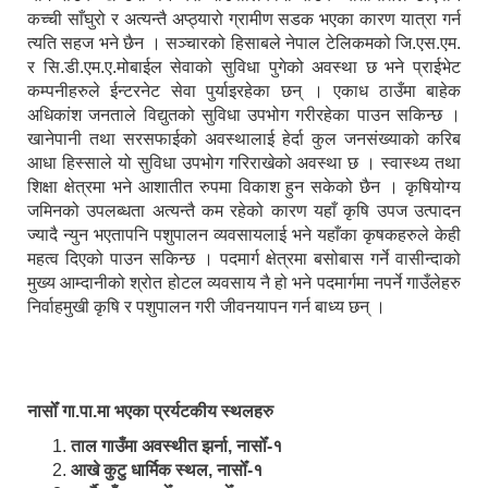
कच्ची साँघुरो र अत्यन्तै अप्ठ्यारो ग्रामीण सडक भएका कारण यात्रा गर्न
त्यति सहज भने छैन । सञ्चारको हिसाबले नेपाल टेलिकमको जि.एस.एम.
र सि.डी.एम.ए.मोबाईल सेवाको सुविधा पुगेको अवस्था छ भने प्राईभेट
कम्पनीहरुले ईन्टरनेट सेवा पुर्याइरहेका छन् । एकाध ठाउँमा बाहेक
अधिकांश जनताले विद्युतको सुविधा उपभोग गरीरहेका पाउन सकिन्छ ।
खानेपानी तथा सरसफाईको अवस्थालाई हेर्दा कुल जनसंख्याको करिब
आधा हिस्साले यो सुविधा उपभोग गरिराखेको अवस्था छ । स्वास्थ्य तथा
शिक्षा क्षेत्रमा भने आशातीत रुपमा विकाश हुन सकेको छैन । कृषियोग्य
जमिनको उपलब्धता अत्यन्तै कम रहेको कारण यहाँ कृषि उपज उत्पादन
ज्यादै न्युन भएतापनि पशुपालन व्यवसायलाई भने यहाँका कृषकहरुले केही
महत्व दिएको पाउन सकिन्छ । पदमार्ग क्षेत्रमा बसोबास गर्ने वासीन्दाको
मुख्य आम्दानीको श्रोत होटल व्यवसाय नै हो भने पदमार्गमा नपर्ने गाउँलेहरु
निर्वाहमुखी कृषि र पशुपालन गरी जीवनयापन गर्न बाध्य छन् ।
नासोँ गा.पा.मा भएका प्रर्यटकीय स्थलहरु
ताल गाउँमा अवस्थीत झर्ना, नासोँ-१
आखे कुटु धार्मिक स्थल, नासोँ-१