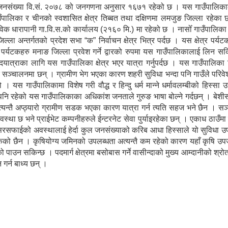
 जनसंख्या वि.सं. २०७८ को जनगणना अनुसार १६७१ रहेको छ । यस गाउँपालिकाको
गाउँपालिका र चीनको स्वशासित क्षेत्र तिब्बत तथा दक्षिणमा लमजुङ जिल्ला रहेक
विक धारापानी गा.वि.स.को कार्यालय (२१६० मि.) मा रहेको छ । नासोँ गाउँपालिक
ल्ला अन्तर्गतको प्रदेश सभा “क” निर्वाचन क्षेत्र भित्र पर्दछ । यस क्षेत्र पर्य
ेशी पर्यटकहरु मनाङ जिल्ला प्रवेश गर्ने द्वारको रुपमा यस गाउँपालिकालाई लिन सकि
पदयात्राका लागि यस गाउँपालिका क्षेत्र भएर यात्रा गर्नुपर्दछ । यस गाउँपालिका
ु सञ्चालनमा छन् । ग्रामीण भेग भएका कारण शहरी सुविधा भन्दा पनि गाउँले परिव
 यस गाउँपालिकामा विशेष गरी वौद्ध र हिन्दु धर्म मान्ने धर्मावलम्बीको हिस्सा 
पनि रहेको यस गाउँपालिकाका अधिकांश जनताले गुरुङ भाषा बोल्ने गर्दछन् । बे
्यन्तै अप्ठ्यारो ग्रामीण सडक भएका कारण यात्रा गर्न त्यति सहज भने छैन । स
्था छ भने प्राईभेट कम्पनीहरुले ईन्टरनेट सेवा पुर्याइरहेका छन् । एकाध ठाउँम
सरसफाईको अवस्थालाई हेर्दा कुल जनसंख्याको करिब आधा हिस्साले यो सुविधा उ
सकेको छैन । कृषियोग्य जमिनको उपलब्धता अत्यन्तै कम रहेको कारण यहाँ कृषि उपज
पाउन सकिन्छ । पदमार्ग क्षेत्रमा बसोबास गर्ने वासीन्दाको मुख्य आम्दानीको श्र
 गर्न बाध्य छन् ।