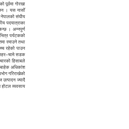
 पूर्वमा गोरखा
ा छन । यस नासोँ
ा नेपालको संघीय
टकीय पदयात्राका
न्छ । अन्नपुर्ण
 भित्र पर्यटकको
ेशमा रमाउने तथा
उच्च रहेको पाउन
शीसहर–चामे सडक
ञ्चारको हिसाबले
ा बाहेक अधिकांश
पभोग गरिराखेको
 उत्पादन ज्यादै
ोत होटल व्यवसाय