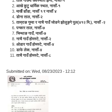
ताल गाउँमा अवस्थीत झर्ना, नासोँ-१
आखे कुटु धार्मिक स्थल, नासोँ-१
मार्खै डाँडा, नासोँ १ र नासोँ ४
डाेना ताल, नासोँ-२
ताम्राङ गुम्वा र नाचै गाउँ जोडने झोलुङ्गे पुल(४१२ मि.), नासोँ -२
पन्कार ताल, नासोँ-७
भिम्थाङ गाउँ, नासोँ-७
नाचै गाउँ होमस्टे, नासोँ-२
ओ‍‍‌डार गाउँ होमस्टे, नासोँ-४
डाफे लेक, नासोँ-४
ताचै गाउँ होमस्टे, नासोँ-८
Submitted on:
Wed, 08/23/2023 - 12:12