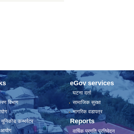
ks
eGov services
घटना दर्ता
िकरण विभाग
सामाजिक सुरक्षा
आयोग
नागरिक वडापत्र
Reports
 युनिकोड कन्भर्रटर
ा आयोग
वार्षिक प्रगति प्रतिवेदन