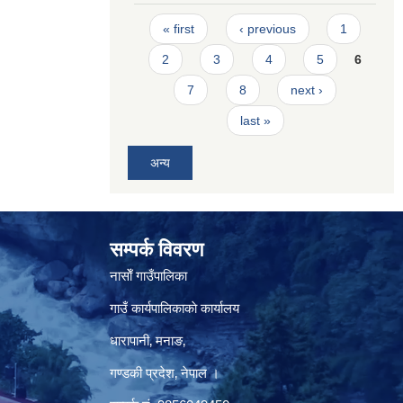
Pages
« first
‹ previous
1
2
3
4
5
6
7
8
next ›
last »
अन्य
सम्पर्क विवरण
नासाेँ गाउँपालिका
गाउँ कार्यपालिकाकाे कार्यालय
धारापानी‚ मनाङ‚
गण्डकी प्रदेश‚ नेपाल ।