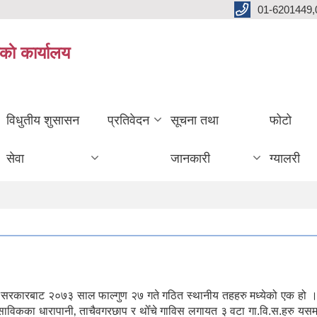
01-6201449,
काे कार्यालय
विधुतीय शुसासन
प्रतिवेदन
सूचना तथा
फोटो
सेवा
जानकारी
ग्यालरी
ल सरकारबाट २०७३ साल फाल्गुण २७ गते गठित स्थानीय तहहरु मध्येको एक हो ।
। साविकका धारापानी‚ ताचैवगरछाप र थोँचे गाविस लगायत ३ वटा गा.वि.स.हरु यस