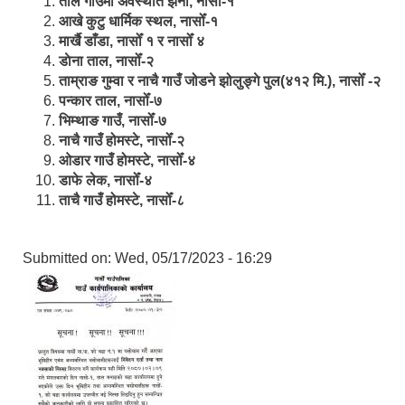
ताल गाउँमा अवस्थीत झर्ना, नासोँ-१
आखे कुटु धार्मिक स्थल, नासोँ-१
मार्खै डाँडा, नासोँ १ र नासोँ ४
डाेना ताल, नासोँ-२
ताम्राङ गुम्वा र नाचै गाउँ जोडने झोलुङ्गे पुल(४१२ मि.), नासोँ -२
पन्कार ताल, नासोँ-७
भिम्थाङ गाउँ, नासोँ-७
नाचै गाउँ होमस्टे, नासोँ-२
ओ‍‍‌डार गाउँ होमस्टे, नासोँ-४
डाफे लेक, नासोँ-४
ताचै गाउँ होमस्टे, नासोँ-८
Submitted on:
Wed, 05/17/2023 - 16:29