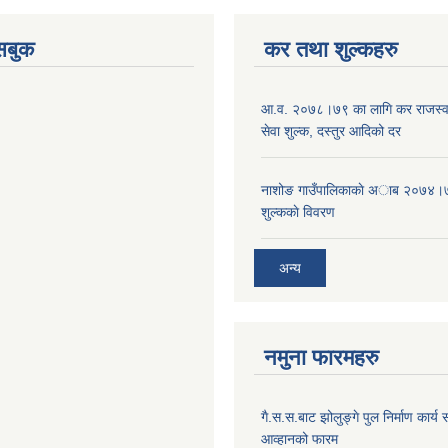
ेसबुक
कर तथा शुल्कहरु
आ‍.व. २०७८।७९ का लागि कर राजस्व,
सेवा शुल्क, दस्तुर आदिको दर
नाशोङ गाउँपालिकाकाे अा‍ब‍ २०७४।
शुल्ककाे विवरण
अन्य
नमुना फारमहरु
गै.स.स.बाट झोलुङ्गे पुल निर्माण कार्य स
आव्हानको फारम