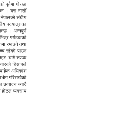
 पूर्वमा गोरखा
ा छन । यस नासोँ
ा नेपालको संघीय
टकीय पदयात्राका
न्छ । अन्नपुर्ण
 भित्र पर्यटकको
ेशमा रमाउने तथा
उच्च रहेको पाउन
शीसहर–चामे सडक
ञ्चारको हिसाबले
ा बाहेक अधिकांश
पभोग गरिराखेको
 उत्पादन ज्यादै
ोत होटल व्यवसाय