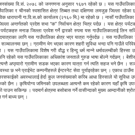
 जनसंख्या वि.सं. २०७८ को जनगणना अनुसार १६७१ रहेको छ । यस गाउँपालिकाको
गाउँपालिका र चीनको स्वशासित क्षेत्र तिब्बत तथा दक्षिणमा लमजुङ जिल्ला रहेक
विक धारापानी गा.वि.स.को कार्यालय (२१६० मि.) मा रहेको छ । नासोँ गाउँपालिक
ल्ला अन्तर्गतको प्रदेश सभा “क” निर्वाचन क्षेत्र भित्र पर्दछ । यस क्षेत्र पर्य
ेशी पर्यटकहरु मनाङ जिल्ला प्रवेश गर्ने द्वारको रुपमा यस गाउँपालिकालाई लिन सकि
पदयात्राका लागि यस गाउँपालिका क्षेत्र भएर यात्रा गर्नुपर्दछ । यस गाउँपालिका
ु सञ्चालनमा छन् । ग्रामीण भेग भएका कारण शहरी सुविधा भन्दा पनि गाउँले परिव
 यस गाउँपालिकामा विशेष गरी वौद्ध र हिन्दु धर्म मान्ने धर्मावलम्बीको हिस्सा 
पनि रहेको यस गाउँपालिकाका अधिकांश जनताले गुरुङ भाषा बोल्ने गर्दछन् । बे
्यन्तै अप्ठ्यारो ग्रामीण सडक भएका कारण यात्रा गर्न त्यति सहज भने छैन । स
्था छ भने प्राईभेट कम्पनीहरुले ईन्टरनेट सेवा पुर्याइरहेका छन् । एकाध ठाउँम
सरसफाईको अवस्थालाई हेर्दा कुल जनसंख्याको करिब आधा हिस्साले यो सुविधा उ
सकेको छैन । कृषियोग्य जमिनको उपलब्धता अत्यन्तै कम रहेको कारण यहाँ कृषि उपज
पाउन सकिन्छ । पदमार्ग क्षेत्रमा बसोबास गर्ने वासीन्दाको मुख्य आम्दानीको श्र
 गर्न बाध्य छन् ।