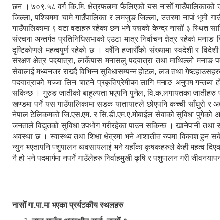
छन । ७०९.५८ वर्ग कि.मि. क्षेत्रफलमा फैलिएको यस नासोँ गाउँपालिकाको
जिल्ला, पश्चिममा चामे गाउँपालिका र लमजुङ जिल्ला, उत्तरमा नार्पा भूमी 
गाउँपालिकामा ९ वटा वडाहरु रहेका छन भने यसको केन्द्र नासोँ ३ स्थित सा
संरचना अन्तर्गत प्रतिनिधिसभाको एउटा मात्र निर्वाचन क्षेत्र रहेको मनाङ जि
दृष्टिकोणले महत्वपुर्ण रहेको छ । वर्षेनि हजारौँको संख्यामा स्वदेशी र विद
संरक्षण क्षेत्र पदयात्रा, लार्केपास मनासलु पदयात्रा तथा माथिल्लो मनाङ 
सेवालाई मध्यनजर राख्दै विभिन्न सुविधासम्पन्न होटल, लज तथा गेष्टहाउसहर
पदयात्राको मज्जा लिन चाहने प्रकृतिप्रेमीका लागि मनाङ अनुपम गन्तब्य हो ।
सकिन्छ । गुरुङ जातीको बाहुल्यता भएपनि पुनेल, वि.क.लगायतका जातीहरु 
खण्डमा पर्ने यस गाउँपालिकामा सडक यातायातले छोएपनि कच्ची साँघुरो र अत
नेपाल टेलिकमको जि.एस.एम. र सि.डी.एम.ए.मोबाईल सेवाको सुविधा पुगेको अवस
जनताले विद्युतको सुविधा उपभोग गरीरहेका पाउन सकिन्छ । खानेपानी तथा 
अवस्था छ । स्वास्थ्य तथा शिक्षा क्षेत्रमा भने आशातीत रुपमा विकाश हुन 
न्युन भएतापनि पशुपालन व्यवसायलाई भने यहाँका कृषकहरुले केही महत्व दिएको 
नै हो भने पदमार्गमा नपर्ने गाउँलेहरु निर्वाहमुखी कृषि र पशुपालन गरी जीवनयापन
नासोँ गा.पा.मा भएका प्रर्यटकीय स्थलहरु