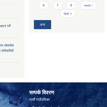
6
7
8
next ›
last »
अन्य
ापन गर्ने
फारम लोकसेवा
 कर्मचारीको
सम्पर्क विवरण
नासाेँ गाउँपालिका