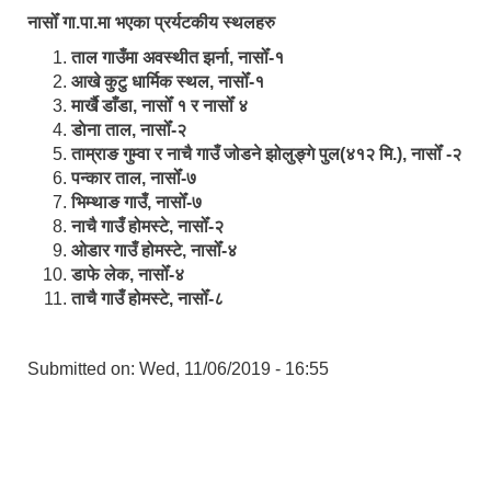
नासोँ गा.पा.मा भएका प्रर्यटकीय स्थलहरु
ताल गाउँमा अवस्थीत झर्ना, नासोँ-१
आखे कुटु धार्मिक स्थल, नासोँ-१
मार्खै डाँडा, नासोँ १ र नासोँ ४
डाेना ताल, नासोँ-२
ताम्राङ गुम्वा र नाचै गाउँ जोडने झोलुङ्गे पुल(४१२ मि.), नासोँ -२
पन्कार ताल, नासोँ-७
भिम्थाङ गाउँ, नासोँ-७
नाचै गाउँ होमस्टे, नासोँ-२
ओ‍‍‌डार गाउँ होमस्टे, नासोँ-४
डाफे लेक, नासोँ-४
ताचै गाउँ होमस्टे, नासोँ-८
Submitted on:
Wed, 11/06/2019 - 16:55