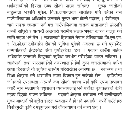
धर्मावलम्बीको हिस्सा उच्च रहेको पाउन सकिन्छ । गुरुङ जातीको
बाहुल्यता भएपनि पुनेल, वि.क.लगायतका जातीहरु पनि रहेको यस
गाउँपालिकाका अधिकांश जनताले गुरुङ भाषा बोल्ने गर्दछन् । बेशीसहर–
चामे सडक खण्डमा पर्ने यस गाउँपालिकामा सडक यातायातले छोएपनि
कच्ची साँघुरो र अत्यन्तै अप्ठ्यारो ग्रामीण सडक भएका कारण यात्रा गर्न
त्यति सहज भने छैन । सञ्चारको हिसाबले नेपाल टेलिकमको जि.एस.एम.
र सि.डी.एम.ए.मोबाईल सेवाको सुविधा पुगेको अवस्था छ भने प्राईभेट
कम्पनीहरुले ईन्टरनेट सेवा पुर्याइरहेका छन् । एकाध ठाउँमा बाहेक
अधिकांश जनताले विद्युतको सुविधा उपभोग गरीरहेका पाउन सकिन्छ ।
खानेपानी तथा सरसफाईको अवस्थालाई हेर्दा कुल जनसंख्याको करिब
आधा हिस्साले यो सुविधा उपभोग गरिराखेको अवस्था छ । स्वास्थ्य तथा
शिक्षा क्षेत्रमा भने आशातीत रुपमा विकाश हुन सकेको छैन । कृषियोग्य
जमिनको उपलब्धता अत्यन्तै कम रहेको कारण यहाँ कृषि उपज उत्पादन
ज्यादै न्युन भएतापनि पशुपालन व्यवसायलाई भने यहाँका कृषकहरुले केही
महत्व दिएको पाउन सकिन्छ । पदमार्ग क्षेत्रमा बसोबास गर्ने वासीन्दाको
मुख्य आम्दानीको श्रोत होटल व्यवसाय नै हो भने पदमार्गमा नपर्ने गाउँलेहरु
निर्वाहमुखी कृषि र पशुपालन गरी जीवनयापन गर्न बाध्य छन् ।