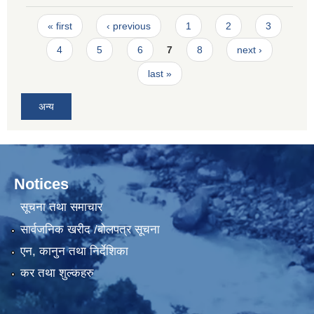
Pages
« first
‹ previous
1
2
3
4
5
6
7
8
next ›
last »
अन्य
Notices
सूचना तथा समाचार
सार्वजनिक खरीद /बोलपत्र सूचना
एन, कानुन तथा निर्देशिका
कर तथा शुल्कहरु