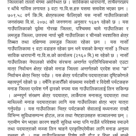
जिल्लाको तल्लो भेगमा अवस्थित छ । साविकका धारापानी‚ ताचैवगरछाप
र थोँचे गाविस लगायत ३ वटा गा.वि.स.हरु यसमा समावेश भएका छन ।
७०९.५८ वर्ग कि.मि. क्षेत्रफलमा फैलिएको यस नासोँ गाउँपालिकाको
जनसंख्या वि.सं. २०७८ को जनगणना अनुसार १६७१ रहेको छ । यस
गाउँपालिकाको पूर्वमा गोरखा जिल्ला, पश्चिममा चामे गाउँपालिका र
लमजुङ जिल्ला, उत्तरमा नार्पा भूमी गाउँपालिका र चीनको स्वशासित क्षेत्र
तिब्बत तथा दक्षिणमा लमजुङ जिल्ला रहेका छन । यस नासोँ
गाउँपालिकामा ९ वटा वडाहरु रहेका छन भने यसको केन्द्र नासोँ ३ स्थित
साविक धारापानी गा.वि.स.को कार्यालय (२१६० मि.) मा रहेको छ । नासोँ
गाउँपालिका नेपालको संघीय संरचना अन्तर्गत प्रतिनिधिसभाको एउटा
मात्र निर्वाचन क्षेत्र रहेको मनाङ जिल्ला अन्तर्गतको प्रदेश सभा “क”
निर्वाचन क्षेत्र भित्र पर्दछ । यस क्षेत्र पर्यटकीय पदयात्राका दृष्टिकोणले
महत्वपुर्ण रहेको छ । वर्षेनि हजारौँको संख्यामा स्वदेशी र विदेशी पर्यटकहरु
मनाङ जिल्ला प्रवेश गर्ने द्वारको रुपमा यस गाउँपालिकालाई लिन सकिन्छ
। अन्नपुर्ण संरक्षण क्षेत्र पदयात्रा, लार्केपास मनासलु पदयात्रा तथा
माथिल्लो मनाङ पदयात्राका लागि यस गाउँपालिका क्षेत्र भएर यात्रा
गर्नुपर्दछ । यस गाउँपालिका भित्र पर्यटकको सेवालाई मध्यनजर राख्दै
विभिन्न सुविधासम्पन्न होटल, लज तथा गेष्टहाउसहरु सञ्चालनमा छन् ।
ग्रामीण भेग भएका कारण शहरी सुविधा भन्दा पनि गाउँले परिवेशमा रमाउने
तथा पदयात्राको मज्जा लिन चाहने प्रकृतिप्रेमीका लागि मनाङ अनुपम
गन्तब्य हो । यस गाउँपालिकामा विशेष गरी वौद्ध र हिन्दु धर्म मान्ने