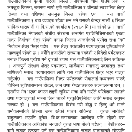
गाउँपालिकाको पूर्वमा गोरखा जिल्ला, पश्चिममा चामे गाउँपालिका र
लमजुङ जिल्ला, उत्तरमा नार्पा भूमी गाउँपालिका र चीनको स्वशासित क्षेत्र
तिब्बत तथा दक्षिणमा लमजुङ जिल्ला रहेका छन । यस नासोँ
गाउँपालिकामा ९ वटा वडाहरु रहेका छन भने यसको केन्द्र नासोँ ३ स्थित
साविक धारापानी गा.वि.स.को कार्यालय (२१६० मि.) मा रहेको छ । नासोँ
गाउँपालिका नेपालको संघीय संरचना अन्तर्गत प्रतिनिधिसभाको एउटा
मात्र निर्वाचन क्षेत्र रहेको मनाङ जिल्ला अन्तर्गतको प्रदेश सभा “क”
निर्वाचन क्षेत्र भित्र पर्दछ । यस क्षेत्र पर्यटकीय पदयात्राका दृष्टिकोणले
महत्वपुर्ण रहेको छ । वर्षेनि हजारौँको संख्यामा स्वदेशी र विदेशी पर्यटकहरु
मनाङ जिल्ला प्रवेश गर्ने द्वारको रुपमा यस गाउँपालिकालाई लिन सकिन्छ
। अन्नपुर्ण संरक्षण क्षेत्र पदयात्रा, लार्केपास मनासलु पदयात्रा तथा
माथिल्लो मनाङ पदयात्राका लागि यस गाउँपालिका क्षेत्र भएर यात्रा
गर्नुपर्दछ । यस गाउँपालिका भित्र पर्यटकको सेवालाई मध्यनजर राख्दै
विभिन्न सुविधासम्पन्न होटल, लज तथा गेष्टहाउसहरु सञ्चालनमा छन् ।
ग्रामीण भेग भएका कारण शहरी सुविधा भन्दा पनि गाउँले परिवेशमा रमाउने
तथा पदयात्राको मज्जा लिन चाहने प्रकृतिप्रेमीका लागि मनाङ अनुपम
गन्तब्य हो । यस गाउँपालिकामा विशेष गरी वौद्ध र हिन्दु धर्म मान्ने
धर्मावलम्बीको हिस्सा उच्च रहेको पाउन सकिन्छ । गुरुङ जातीको
बाहुल्यता भएपनि पुनेल, वि.क.लगायतका जातीहरु पनि रहेको यस
गाउँपालिकाका अधिकांश जनताले गुरुङ भाषा बोल्ने गर्दछन् । बेशीसहर–
चामे सडक खण्डमा पर्ने यस गाउँपालिकामा सडक यातायातले छोएपनि