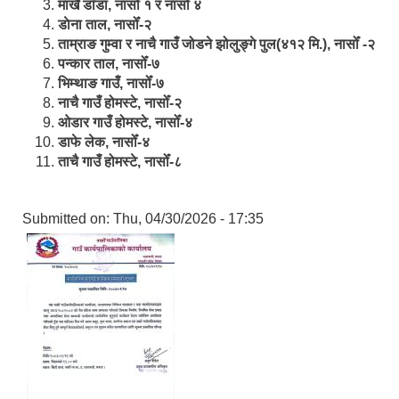
मार्खै डाँडा, नासोँ १ र नासोँ ४
डाेना ताल, नासोँ-२
ताम्राङ गुम्वा र नाचै गाउँ जोडने झोलुङ्गे पुल(४१२ मि.), नासोँ -२
पन्कार ताल, नासोँ-७
भिम्थाङ गाउँ, नासोँ-७
नाचै गाउँ होमस्टे, नासोँ-२
ओ‍‍‌डार गाउँ होमस्टे, नासोँ-४
डाफे लेक, नासोँ-४
ताचै गाउँ होमस्टे, नासोँ-८
Submitted on:
Thu, 04/30/2026 - 17:35