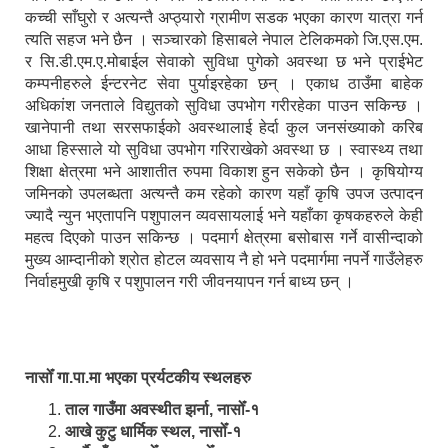
कच्ची साँघुरो र अत्यन्तै अप्ठ्यारो ग्रामीण सडक भएका कारण यात्रा गर्न
त्यति सहज भने छैन । सञ्चारको हिसाबले नेपाल टेलिकमको जि.एस.एम.
र सि.डी.एम.ए.मोबाईल सेवाको सुविधा पुगेको अवस्था छ भने प्राईभेट
कम्पनीहरुले ईन्टरनेट सेवा पुर्याइरहेका छन् । एकाध ठाउँमा बाहेक
अधिकांश जनताले विद्युतको सुविधा उपभोग गरीरहेका पाउन सकिन्छ ।
खानेपानी तथा सरसफाईको अवस्थालाई हेर्दा कुल जनसंख्याको करिब
आधा हिस्साले यो सुविधा उपभोग गरिराखेको अवस्था छ । स्वास्थ्य तथा
शिक्षा क्षेत्रमा भने आशातीत रुपमा विकाश हुन सकेको छैन । कृषियोग्य
जमिनको उपलब्धता अत्यन्तै कम रहेको कारण यहाँ कृषि उपज उत्पादन
ज्यादै न्युन भएतापनि पशुपालन व्यवसायलाई भने यहाँका कृषकहरुले केही
महत्व दिएको पाउन सकिन्छ । पदमार्ग क्षेत्रमा बसोबास गर्ने वासीन्दाको
मुख्य आम्दानीको श्रोत होटल व्यवसाय नै हो भने पदमार्गमा नपर्ने गाउँलेहरु
निर्वाहमुखी कृषि र पशुपालन गरी जीवनयापन गर्न बाध्य छन् ।
नासोँ गा.पा.मा भएका प्रर्यटकीय स्थलहरु
ताल गाउँमा अवस्थीत झर्ना, नासोँ-१
आखे कुटु धार्मिक स्थल, नासोँ-१